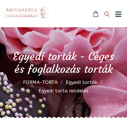
Egyedi torták - Céges
és foglalkozás torták
FORMA-TORTA
Egyedi torták
Egyedi torta rendelés