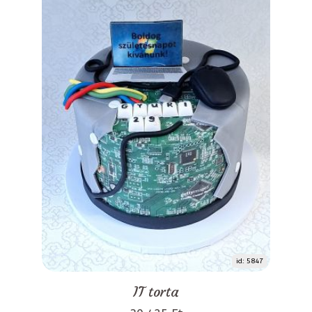
id: 5847
IT torta