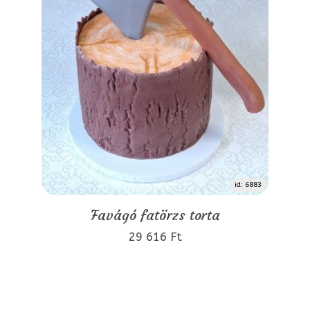
id: 6883
Favágó fatörzs torta
29 616 Ft