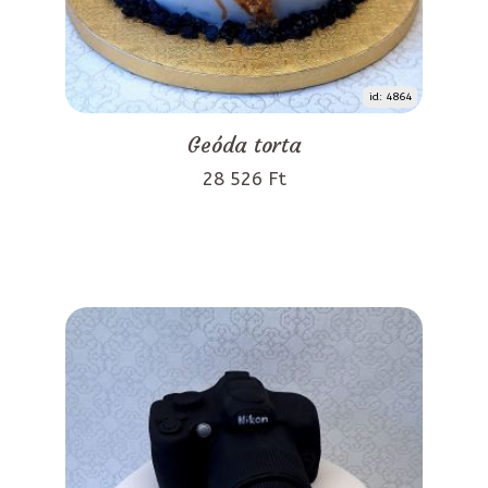
id: 4864
Geóda torta
28 526 Ft