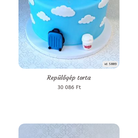
id: 5889
Repülőgép torta
30 086 Ft