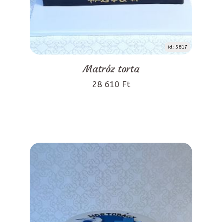
id: 5817
Matróz torta
28 610 Ft