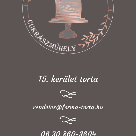
15. kerület torta
rendeles@forma-torta.hu
06 30 860-3604