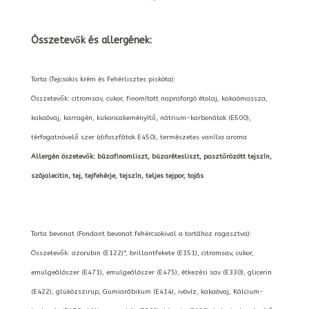
Összetevők és allergének:
Torta (Tejcsokis krém és Fehérlisztes piskóta):
Összetevők: citromsav, cukor, finomított napraforgó étolaj, kakaómassza,
kakaóvaj, karragén, kukoricakeményítő, nátrium-karbonátok (E500),
térfogatnövelő szer (difoszfátok E450), természetes vanília aroma
Allergén öszetevők: búzafinomliszt, búzarétesliszt, pasztőrözött tejszín,
szójalecitin, tej, tejfehérje, tejszín, teljes tejpor, tojás
Torta bevonat (Fondant bevonat fehércsokival a tortához ragasztva):
Összetevők: azorubin (E122)*, brillantfekete (E151), citromsav, cukor,
emulgeálószer (E471), emulgeálószer (E475), étkezési sav (E330), glicerin
(E422), glükózszirup, Gumiarábikum (E414), ivóvíz, kakaóvaj, Kálcium-