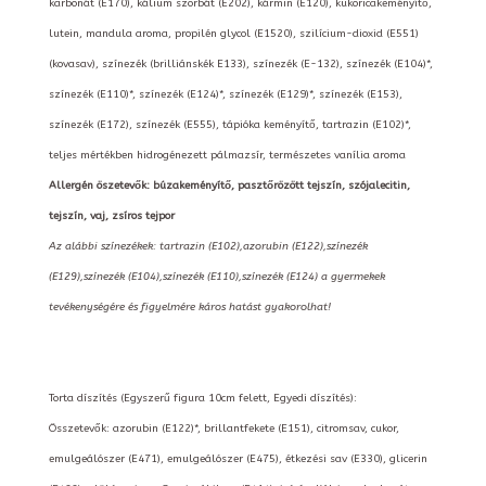
karbonát (E170), kálium szorbát (E202), kármin (E120), kukoricakeményítő,
lutein, mandula aroma, propilén glycol (E1520), szilícium-dioxid (E551)
(kovasav), színezék (brilliánskék E133), színezék (E-132), színezék (E104)*,
színezék (E110)*, színezék (E124)*, színezék (E129)*, színezék (E153),
színezék (E172), színezék (E555), tápióka keményítő, tartrazin (E102)*,
teljes mértékben hidrogénezett pálmazsír, természetes vanília aroma
Allergén öszetevők: búzakeményítő, pasztőrözött tejszín, szójalecitin,
tejszín, vaj, zsíros tejpor
Az alábbi színezékek: tartrazin (E102),azorubin (E122),színezék
(E129),színezék (E104),színezék (E110),színezék (E124) a gyermekek
tevékenységére és figyelmére káros hatást gyakorolhat!
Torta díszítés (Egyszerű figura 10cm felett, Egyedi díszítés):
Összetevők: azorubin (E122)*, brillantfekete (E151), citromsav, cukor,
emulgeálószer (E471), emulgeálószer (E475), étkezési sav (E330), glicerin