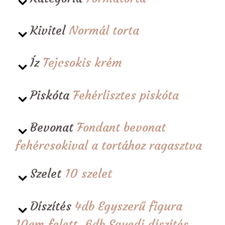
Kivitel
Normál torta
Íz
Tejcsokis krém
Piskóta
Fehérlisztes piskóta
Bevonat
Fondant bevonat
fehércsokival a tortához ragasztva
Szelet
10 szelet
Díszítés
4db Egyszerű figura
10cm felett, 6db Egyedi díszítés