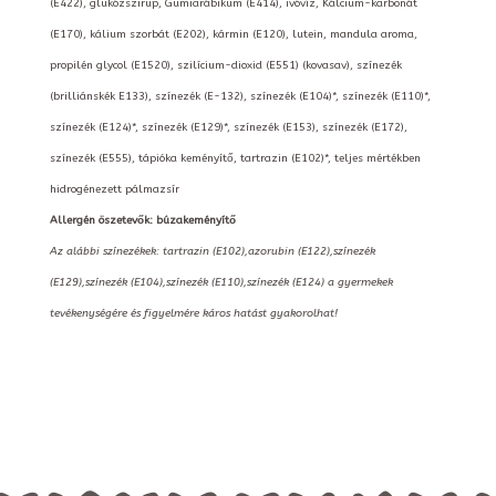
(E422), glükózszirup, Gumiarábikum (E414), ivóvíz, Kálcium-karbonát
(E170), kálium szorbát (E202), kármin (E120), lutein, mandula aroma,
propilén glycol (E1520), szilícium-dioxid (E551) (kovasav), színezék
(brilliánskék E133), színezék (E-132), színezék (E104)*, színezék (E110)*,
színezék (E124)*, színezék (E129)*, színezék (E153), színezék (E172),
színezék (E555), tápióka keményítő, tartrazin (E102)*, teljes mértékben
hidrogénezett pálmazsír
Allergén öszetevők: búzakeményítő
Az alábbi színezékek: tartrazin (E102),azorubin (E122),színezék
(E129),színezék (E104),színezék (E110),színezék (E124) a gyermekek
tevékenységére és figyelmére káros hatást gyakorolhat!