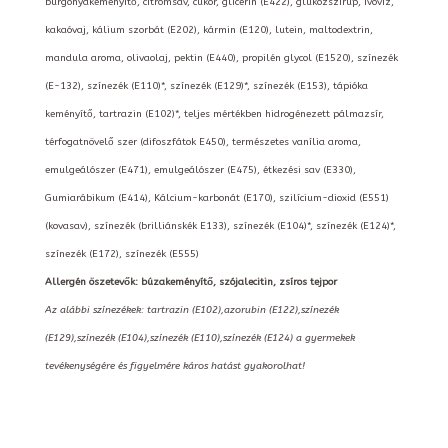
burgonyakeményítő, citromsav, cukor, glicerin (E422), glükózszirup, ivóvíz,
kakaóvaj, kálium szorbát (E202), kármin (E120), lutein, maltodextrin,
mandula aroma, olivaolaj, pektin (E440), propilén glycol (E1520), színezék
(E-132), színezék (E110)*, színezék (E129)*, színezék (E153), tápióka
keményítő, tartrazin (E102)*, teljes mértékben hidrogénezett pálmazsír,
térfogatnövelő szer (difoszfátok E450), természetes vanília aroma,
emulgeálószer (E471), emulgeálószer (E475), étkezési sav (E330),
Gumiarábikum (E414), Kálcium-karbonát (E170), szilícium-dioxid (E551)
(kovasav), színezék (brilliánskék E133), színezék (E104)*, színezék (E124)*,
színezék (E172), színezék (E555)
Allergén öszetevők: búzakeményítő, szójalecitin, zsíros tejpor
Az alábbi színezékek: tartrazin (E102),azorubin (E122),színezék
(E129),színezék (E104),színezék (E110),színezék (E124) a gyermekek
tevékenységére és figyelmére káros hatást gyakorolhat!