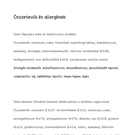
Összetevők és allergének:
Torta (Tejcsokis krém és Fehérlisztes piskóta):
Összetevők: citromsav, cukor, finomított napraforgó étolaj, kakaómassza,
kakaóvaj, karragén, kukoricakeményítő, nátrium-karbonátok (E500),
térfogatnövelő szer (difoszfátok E450), természetes vanília aroma
Allergén öszetevők: búzafinomliszt, búzarétesliszt, pasztőrözött tejszín,
szójalecitin, tej, tejfehérje, tejszín, teljes tejpor, tojás
Torta bevonat (Fondant bevonat fehércsokival a tortához ragasztva):
Összetevők: azorubin (E122)*, brillantfekete (E151), citromsav, cukor,
emulgeálószer (E471), emulgeálószer (E475), étkezési sav (E330), glicerin
(E422), glükózszirup, Gumiarábikum (E414), ivóvíz, kakaóvaj, Kálcium-