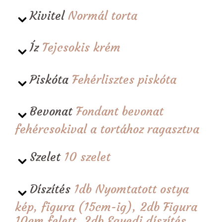
Kivitel
Normál torta
Íz
Tejcsokis krém
Piskóta
Fehérlisztes piskóta
Bevonat
Fondant bevonat
fehércsokival a tortához ragasztva
Szelet
10 szelet
Díszítés
1db Nyomtatott ostya
kép, figura (15cm-ig), 2db Figura
10cm felett, 2db Egyedi díszítés