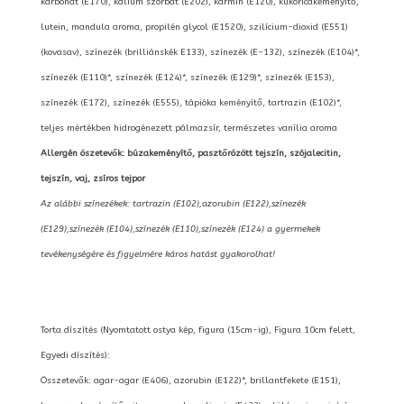
karbonát (E170), kálium szorbát (E202), kármin (E120), kukoricakeményítő,
lutein, mandula aroma, propilén glycol (E1520), szilícium-dioxid (E551)
(kovasav), színezék (brilliánskék E133), színezék (E-132), színezék (E104)*,
színezék (E110)*, színezék (E124)*, színezék (E129)*, színezék (E153),
színezék (E172), színezék (E555), tápióka keményítő, tartrazin (E102)*,
teljes mértékben hidrogénezett pálmazsír, természetes vanília aroma
Allergén öszetevők: búzakeményítő, pasztőrözött tejszín, szójalecitin,
tejszín, vaj, zsíros tejpor
Az alábbi színezékek: tartrazin (E102),azorubin (E122),színezék
(E129),színezék (E104),színezék (E110),színezék (E124) a gyermekek
tevékenységére és figyelmére káros hatást gyakorolhat!
Torta díszítés (Nyomtatott ostya kép, figura (15cm-ig), Figura 10cm felett,
Egyedi díszítés):
Összetevők: agar-agar (E406), azorubin (E122)*, brillantfekete (E151),