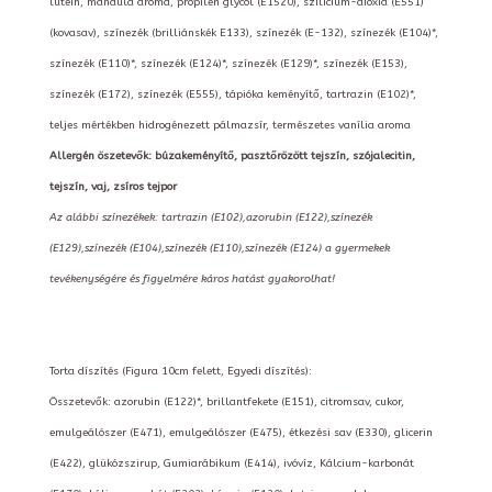
lutein, mandula aroma, propilén glycol (E1520), szilícium-dioxid (E551)
(kovasav), színezék (brilliánskék E133), színezék (E-132), színezék (E104)*,
színezék (E110)*, színezék (E124)*, színezék (E129)*, színezék (E153),
színezék (E172), színezék (E555), tápióka keményítő, tartrazin (E102)*,
teljes mértékben hidrogénezett pálmazsír, természetes vanília aroma
Allergén öszetevők: búzakeményítő, pasztőrözött tejszín, szójalecitin,
tejszín, vaj, zsíros tejpor
Az alábbi színezékek: tartrazin (E102),azorubin (E122),színezék
(E129),színezék (E104),színezék (E110),színezék (E124) a gyermekek
tevékenységére és figyelmére káros hatást gyakorolhat!
Torta díszítés (Figura 10cm felett, Egyedi díszítés):
Összetevők: azorubin (E122)*, brillantfekete (E151), citromsav, cukor,
emulgeálószer (E471), emulgeálószer (E475), étkezési sav (E330), glicerin
(E422), glükózszirup, Gumiarábikum (E414), ivóvíz, Kálcium-karbonát