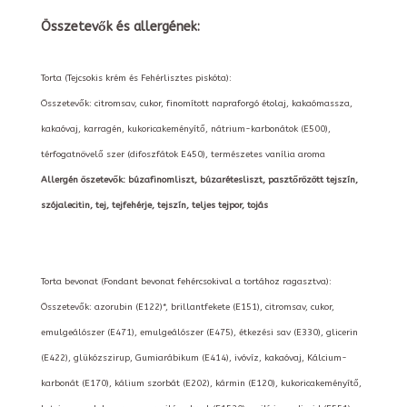
Összetevők és allergének:
Torta (Tejcsokis krém és Fehérlisztes piskóta):
Összetevők: citromsav, cukor, finomított napraforgó étolaj, kakaómassza,
kakaóvaj, karragén, kukoricakeményítő, nátrium-karbonátok (E500),
térfogatnövelő szer (difoszfátok E450), természetes vanília aroma
Allergén öszetevők: búzafinomliszt, búzarétesliszt, pasztőrözött tejszín,
szójalecitin, tej, tejfehérje, tejszín, teljes tejpor, tojás
Torta bevonat (Fondant bevonat fehércsokival a tortához ragasztva):
Összetevők: azorubin (E122)*, brillantfekete (E151), citromsav, cukor,
emulgeálószer (E471), emulgeálószer (E475), étkezési sav (E330), glicerin
(E422), glükózszirup, Gumiarábikum (E414), ivóvíz, kakaóvaj, Kálcium-
karbonát (E170), kálium szorbát (E202), kármin (E120), kukoricakeményítő,