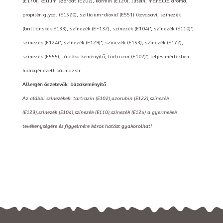
(E170), kálium szorbát (E202), kármin (E120), lutein, mandula aroma,
propilén glycol (E1520), szilícium-dioxid (E551) (kovasav), színezék
(brilliánskék E133), színezék (E-132), színezék (E104)*, színezék (E110)*,
színezék (E124)*, színezék (E129)*, színezék (E153), színezék (E172),
színezék (E555), tápióka keményítő, tartrazin (E102)*, teljes mértékben
hidrogénezett pálmazsír
Allergén öszetevők: búzakeményítő
Az alábbi színezékek: tartrazin (E102),azorubin (E122),színezék
(E129),színezék (E104),színezék (E110),színezék (E124) a gyermekek
tevékenységére és figyelmére káros hatást gyakorolhat!