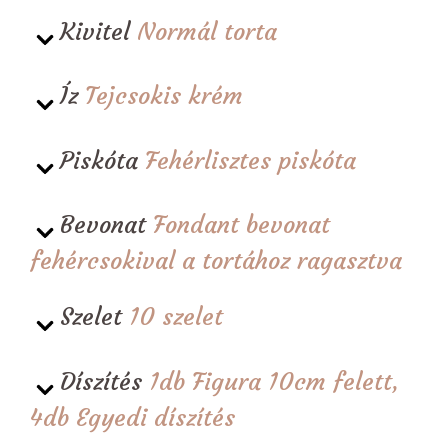
Kivitel
Normál torta
Íz
Tejcsokis krém
Piskóta
Fehérlisztes piskóta
Bevonat
Fondant bevonat
fehércsokival a tortához ragasztva
Szelet
10 szelet
Díszítés
1db Figura 10cm felett,
4db Egyedi díszítés