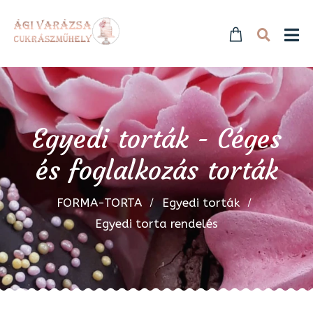
Egyedi torták - Céges
és foglalkozás torták
FORMA-TORTA
Egyedi torták
Egyedi torta rendelés