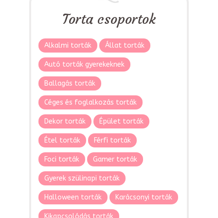
Torta csoportok
Alkalmi torták
Állat torták
Autó torták gyerekeknek
Ballagás torták
Céges és foglalkozás torták
Dekor torták
Épület torták
Étel torták
Férfi torták
Foci torták
Gamer torták
Gyerek szülinapi torták
Halloween torták
Karácsonyi torták
Kikapcsolódás torták