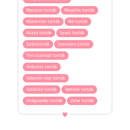
Macaron torták
Mesehős torták
Műkörmös torták
Női torták
Rózsa torták
Sport torták
Számtorták
Szerelem torták
Tini szülinapi torták
Unikornis torták
Valentin napi torták
Varázsló torták
Varrónő torták
Virágcserép torták
Zene torták