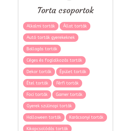
Torta csoportok
Alkalmi torták
Állat torták
Autó torták gyerekeknek
Ballagás torták
Céges és foglalkozás torták
Dekor torták
Épület torták
Étel torták
Férfi torták
Foci torták
Gamer torták
Gyerek szülinapi torták
Halloween torták
Karácsonyi torták
Kikapcsolódás torták