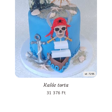
id: 7295
Kalóz torta
31 376 Ft