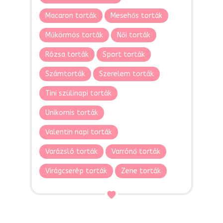
Macaron torták
Mesehős torták
Műkörmös torták
Női torták
Rózsa torták
Sport torták
Számtorták
Szerelem torták
Tini szülinapi torták
Unikornis torták
Valentin napi torták
Varázsló torták
Varrónő torták
Virágcserép torták
Zene torták