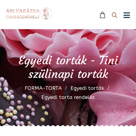
Egyedi torták - Tini
szülinapi torták
FORMA-TORTA
Egyedi torták
Egyedi torta rendelés