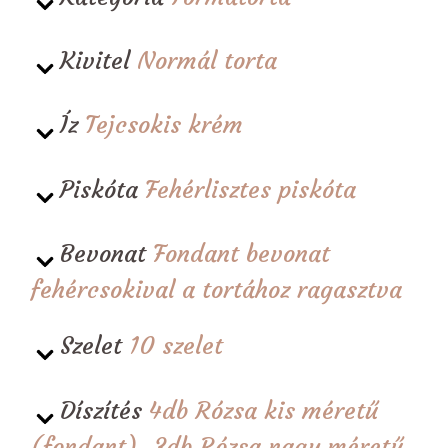
Kivitel
Normál torta
Íz
Tejcsokis krém
Piskóta
Fehérlisztes piskóta
Bevonat
Fondant bevonat
fehércsokival a tortához ragasztva
Szelet
10 szelet
Díszítés
4db Rózsa kis méretű
(fondant), 3db Rózsa nagy méretű