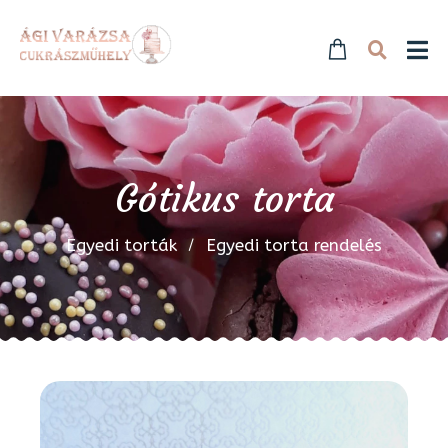
Gótikus torta
Egyedi torták
Egyedi torta rendelés