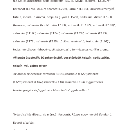
(E422), glükózszirup, Gumiarábikum (E414), ivóvíz, kakaóvaj, Kálcium-
karbonát (E170), kálium szorbát (E202), kármin (E120), kukoricakeményítő,
lutein, mandula aroma, propilén glycol (E1520), szilícium-dioxid (E551)
(kovasav), színezék (brilliánskék E133), színezék (E-132), színezék (E104)*,
színezék (E110)*, színezék (E124)*, színezék (E129)*, színezék (E153),
színezék (E172), színezék (E555), tápióka keményítő, tartrazin (E102)*,
teljes mértékben hidrogénezett pálmazsír, természetes vanília aroma
Allergén öszetevők: búzakeményítő, pasztőrözött tejszín, szójalecitin,
tejszín, vaj, zsíros tejpor
Az alábbi színezékek: tartrazin (E102),azorubin (E122),színezék
(E129),színezék (E104),színezék (E110),színezék (E124) a gyermekek
tevékenységére és figyelmére káros hatást gyakorolhat!
Torta díszítés (Rózsa kis méretű (fondant), Rózsa nagy méretű (fondant),
Egyedi díszítés):