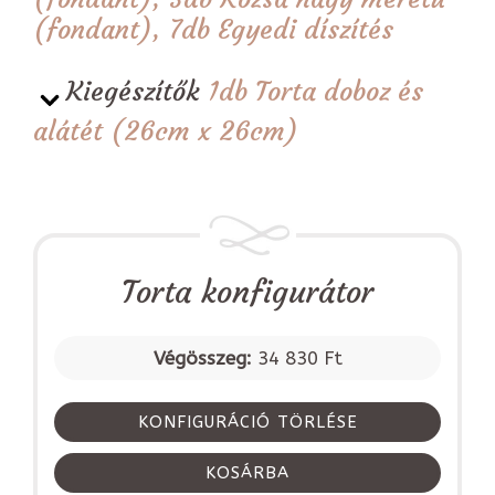
(fondant), 7db Egyedi díszítés
Kiegészítők
1db Torta doboz és
alátét (26cm x 26cm)
Torta konfigurátor
Végösszeg:
34 830 Ft
KONFIGURÁCIÓ TÖRLÉSE
KOSÁRBA