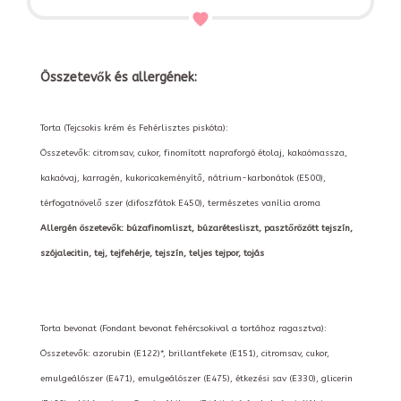
Összetevők és allergének:
Torta (Tejcsokis krém és Fehérlisztes piskóta):
Összetevők: citromsav, cukor, finomított napraforgó étolaj, kakaómassza,
kakaóvaj, karragén, kukoricakeményítő, nátrium-karbonátok (E500),
térfogatnövelő szer (difoszfátok E450), természetes vanília aroma
Allergén öszetevők: búzafinomliszt, búzarétesliszt, pasztőrözött tejszín,
szójalecitin, tej, tejfehérje, tejszín, teljes tejpor, tojás
Torta bevonat (Fondant bevonat fehércsokival a tortához ragasztva):
Összetevők: azorubin (E122)*, brillantfekete (E151), citromsav, cukor,
emulgeálószer (E471), emulgeálószer (E475), étkezési sav (E330), glicerin