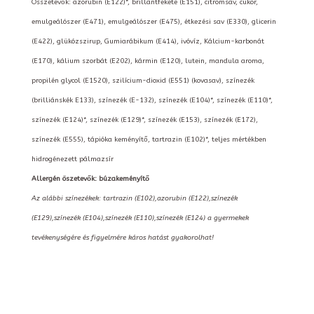
Összetevők: azorubin (E122)*, brillantfekete (E151), citromsav, cukor,
emulgeálószer (E471), emulgeálószer (E475), étkezési sav (E330), glicerin
(E422), glükózszirup, Gumiarábikum (E414), ivóvíz, Kálcium-karbonát
(E170), kálium szorbát (E202), kármin (E120), lutein, mandula aroma,
propilén glycol (E1520), szilícium-dioxid (E551) (kovasav), színezék
(brilliánskék E133), színezék (E-132), színezék (E104)*, színezék (E110)*,
színezék (E124)*, színezék (E129)*, színezék (E153), színezék (E172),
színezék (E555), tápióka keményítő, tartrazin (E102)*, teljes mértékben
hidrogénezett pálmazsír
Allergén öszetevők: búzakeményítő
Az alábbi színezékek: tartrazin (E102),azorubin (E122),színezék
(E129),színezék (E104),színezék (E110),színezék (E124) a gyermekek
tevékenységére és figyelmére káros hatást gyakorolhat!