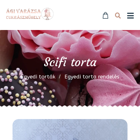
Scifi torta
Egyedi torták
Egyedi torta rendelés