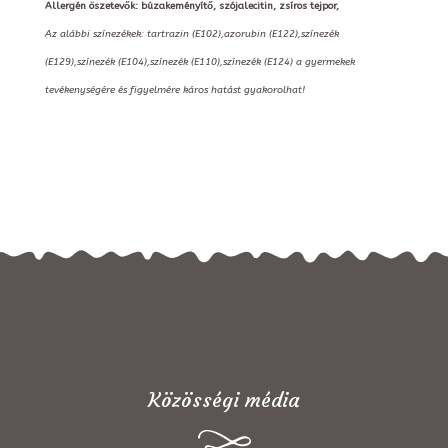
Allergén öszetevők: búzakeményítő, szójalecitin, zsíros tejpor,
Az alábbi színezékek: tartrazin (E102),azorubin (E122),színezék
(E129),színezék (E104),színezék (E110),színezék (E124) a gyermekek
tevékenységére és figyelmére káros hatást gyakorolhat!
Közösségi média