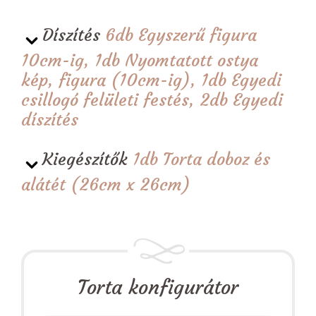
Díszítés
6db Egyszerű figura
10cm-ig, 1db Nyomtatott ostya
kép, figura (10cm-ig), 1db Egyedi
csillogó felületi festés, 2db Egyedi
díszítés
Kiegészítők
1db Torta doboz és
alátét (26cm x 26cm)
Torta konfigurátor