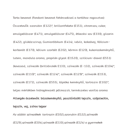
Torta bevonat (Fondant bevonat fehércsokival a tortához ragasztva):
Összetevők: azorubin (E122)*, brillantfekete (E151), citromsav, cukor,
emulgeálószer (E471), emulgeálószer (E475), étkezési sav (E330), glicerin
(E422), glükózszirup, Gumiarábikum (E414), ivóvíz, kakaóvaj, Kálcium-
karbonát (E170), kálium szorbát (E202), kármin (E120), kukoricakeményítő,
lutein, mandula aroma, propilén glycol (E1520), szilícium-dioxid (E551)
(kovasav), színezék (brilliánskék E133), színezék (E-132), színezék (E104)*,
színezék (E110)*, színezék (E124)*, színezék (E129)*, színezék (E153),
színezék (E172), színezék (E555), tápióka keményítő, tartrazin (E102)*,
teljes mértékben hidrogénezett pálmazsír, természetes vanília aroma
Allergén öszetevők: búzakeményítő, pasztőrözött tejszín, szójalecitin,
tejszín, vaj, zsíros tejpor
Az alábbi színezékek: tartrazin (E102),azorubin (E122),színezék
(E129),színezék (E104),színezék (E110),színezék (E124) a gyermekek