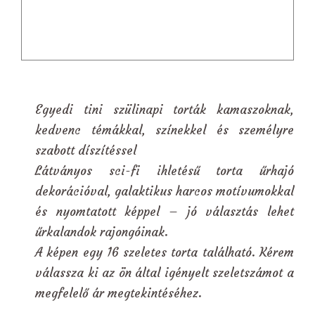
Egyedi tini szülinapi torták kamaszoknak,
kedvenc témákkal, színekkel és személyre
szabott díszítéssel
Látványos sci-fi ihletésű torta űrhajó
dekorációval, galaktikus harcos motívumokkal
és nyomtatott képpel – jó választás lehet
űrkalandok rajongóinak.
A képen egy 16 szeletes torta található. Kérem
válassza ki az ön által igényelt szeletszámot a
megfelelő ár megtekintéséhez.