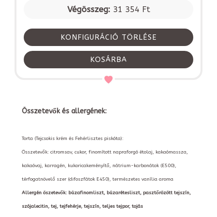
Végösszeg:
31 354 Ft
KONFIGURÁCIÓ TÖRLÉSE
KOSÁRBA
Összetevők és allergének:
Torta (Tejcsokis krém és Fehérlisztes piskóta):
Összetevők: citromsav, cukor, finomított napraforgó étolaj, kakaómassza,
kakaóvaj, karragén, kukoricakeményítő, nátrium-karbonátok (E500),
térfogatnövelő szer (difoszfátok E450), természetes vanília aroma
Allergén öszetevők: búzafinomliszt, búzarétesliszt, pasztőrözött tejszín,
szójalecitin, tej, tejfehérje, tejszín, teljes tejpor, tojás