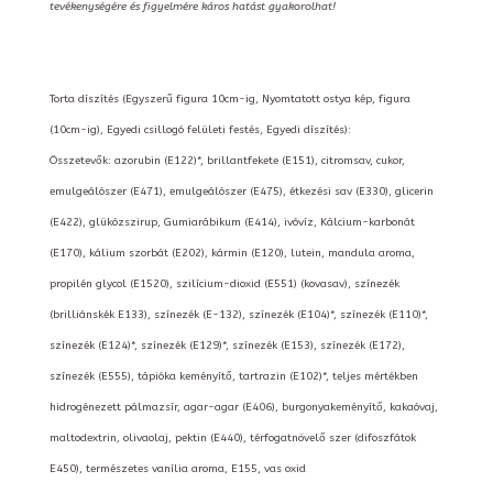
tevékenységére és figyelmére káros hatást gyakorolhat!
Torta díszítés (Egyszerű figura 10cm-ig, Nyomtatott ostya kép, figura
(10cm-ig), Egyedi csillogó felületi festés, Egyedi díszítés):
Összetevők: azorubin (E122)*, brillantfekete (E151), citromsav, cukor,
emulgeálószer (E471), emulgeálószer (E475), étkezési sav (E330), glicerin
(E422), glükózszirup, Gumiarábikum (E414), ivóvíz, Kálcium-karbonát
(E170), kálium szorbát (E202), kármin (E120), lutein, mandula aroma,
propilén glycol (E1520), szilícium-dioxid (E551) (kovasav), színezék
(brilliánskék E133), színezék (E-132), színezék (E104)*, színezék (E110)*,
színezék (E124)*, színezék (E129)*, színezék (E153), színezék (E172),
színezék (E555), tápióka keményítő, tartrazin (E102)*, teljes mértékben
hidrogénezett pálmazsír, agar-agar (E406), burgonyakeményítő, kakaóvaj,
maltodextrin, olivaolaj, pektin (E440), térfogatnövelő szer (difoszfátok
E450), természetes vanília aroma, E155, vas oxid