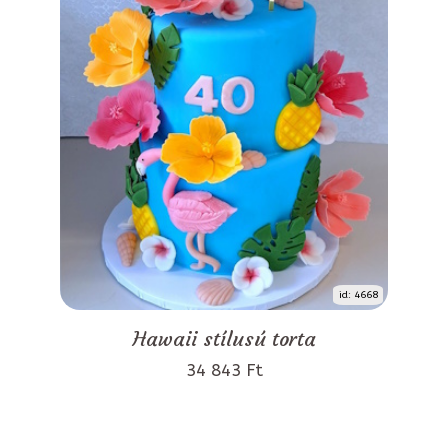
id: 4668
Hawaii stílusú torta
34 843 Ft