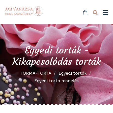
Egyedi torták -
Kikapcsolódás torták
FORMA-TORTA
Egyedi torták
Egyedi torta rendelés