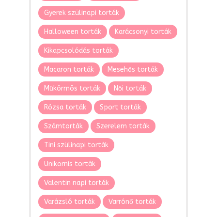
Gyerek szülinapi torták
Halloween torták
Karácsonyi torták
Kikapcsolódás torták
Macaron torták
Mesehős torták
Műkörmös torták
Női torták
Rózsa torták
Sport torták
Számtorták
Szerelem torták
Tini szülinapi torták
Unikornis torták
Valentin napi torták
Varázsló torták
Varrónő torták