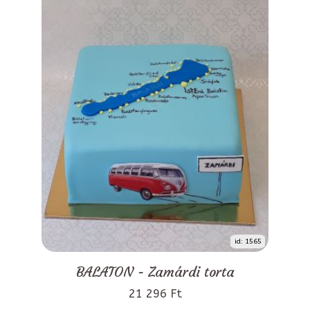
id: 1565
BALATON - Zamárdi torta
21 296 Ft