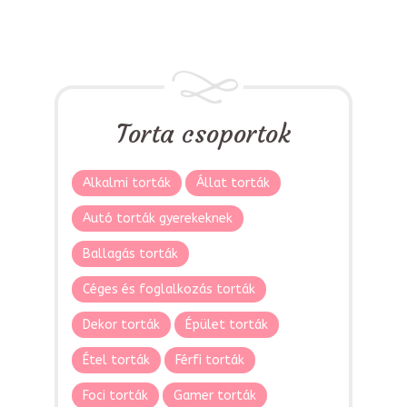
Torta csoportok
Alkalmi torták
Állat torták
Autó torták gyerekeknek
Ballagás torták
Céges és foglalkozás torták
Dekor torták
Épület torták
Étel torták
Férfi torták
Foci torták
Gamer torták