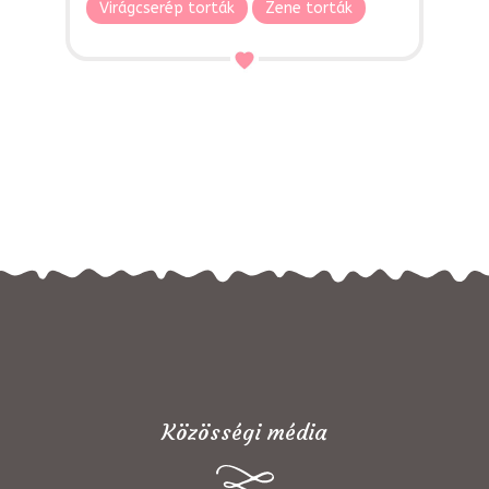
Virágcserép torták
Zene torták
Közösségi média