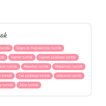
tok
torták
Céges és foglalkozás torták
ták
Gamer torták
Gyerek szülinapi torták
ron torták
Mesehős torták
Műkörmös torták
 torták
Tini szülinapi torták
Unikornis torták
p torták
Zene torták