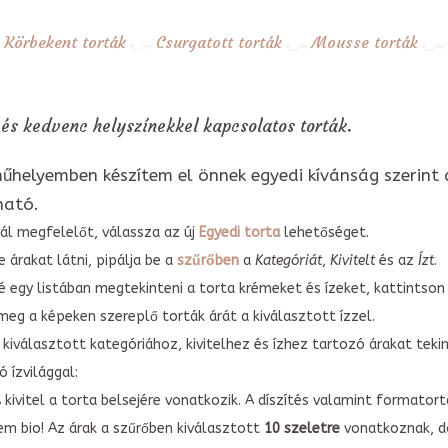
Körbekent torták
Csurgatott torták
Mousse torták
és kedvenc helyszínekkel kapcsolatos torták.
űhelyemben készítem el önnek egyedi kívánság szerint 
ható.
ál megfelelőt, válassza az új
Egyedi torta
lehetőséget.
 árakat látni, pipálja be a
szűrőben
a
Kategóriát
,
Kivitelt
és az
Ízt
.
é egy listában megtekinteni a torta krémeket és ízeket, kattintson
meg a képeken szereplő torták árát a kiválasztott ízzel.
kiválasztott kategóriához, kivitelhez és ízhez tartozó árakat tek
 ízvilággal:
A kivitel a torta belsejére vonatkozik. A díszítés valamint forma
em bio! Az árak a szűrőben kiválasztott
10 szeletre
vonatkoznak, do