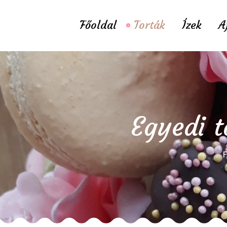
Főoldal
Torták
Ízek
A
Egyedi t