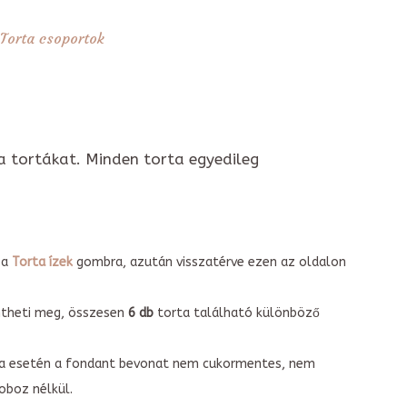
Torta csoportok
a tortákat. Minden torta egyedileg
 a
Torta ízek
gombra, azután visszatérve ezen az oldalon
intheti meg, összesen
6 db
torta található különböző
torta esetén a fondant bevonat nem cukormentes, nem
boz nélkül.