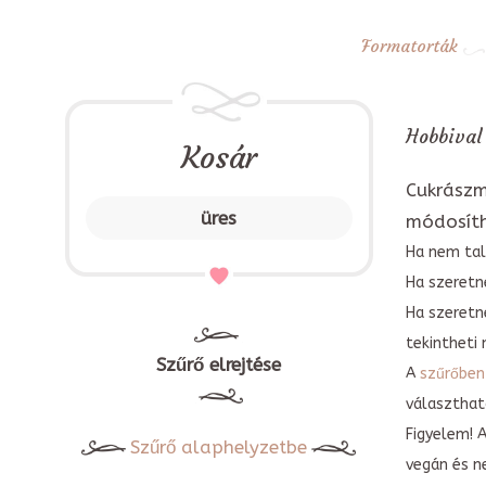
Formatorták
Hobbival 
Kosár
Cukrászm
üres
módosít
Ha nem tal
Ha szeretne
Ha szeretn
tekintheti 
Szűrő elrejtése
A
szűrőben
választható
Figyelem! 
Szűrő alaphelyzetbe
vegán és n