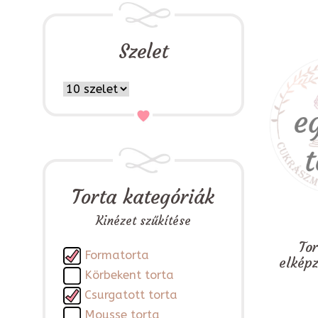
Szelet
Torta kategóriák
Kinézet szűkítése
To
Formatorta
elkép
Körbekent torta
Csurgatott torta
Mousse torta