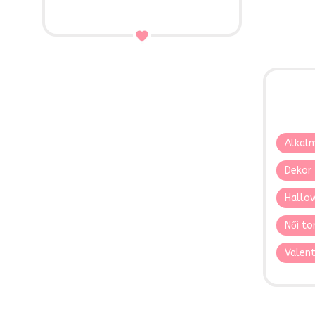
Alkalm
Dekor 
Hallo
Női to
Valent