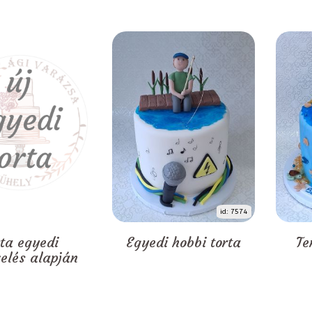
id: 7574
rta egyedi
Egyedi hobbi torta
Te
zelés alapján