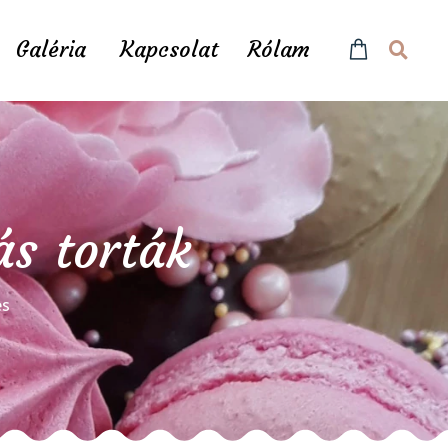
Galéria
Kapcsolat
Rólam
ás torták
és