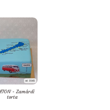
id: 1565
ATON - Zamárdi
torta