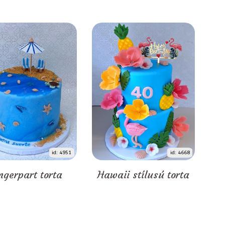
id: 4951
id: 4668
ngerpart torta
Hawaii stílusú torta