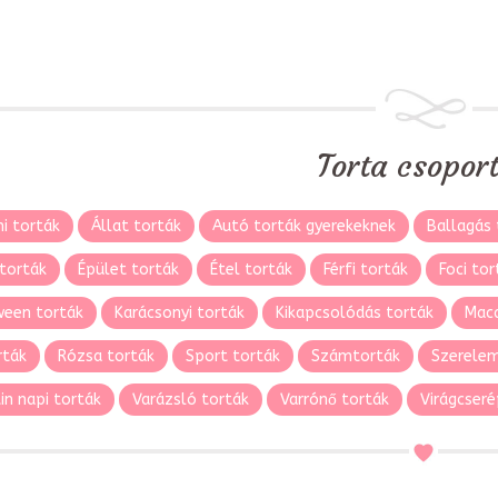
Torta csopor
i torták
Állat torták
Autó torták gyerekeknek
Ballagás 
torták
Épület torták
Étel torták
Férfi torták
Foci tor
ween torták
Karácsonyi torták
Kikapcsolódás torták
Maca
rták
Rózsa torták
Sport torták
Számtorták
Szerelem
in napi torták
Varázsló torták
Varrónő torták
Virágcseré