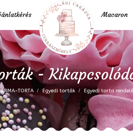
jánlatkérés
Macaron
orták - Kikapcsolód
FORMA-TORTA
Egyedi torták
Egyedi torta rendel