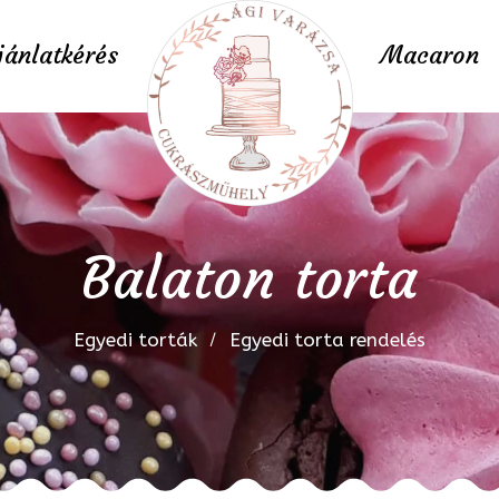
jánlatkérés
Macaron
Balaton torta
Egyedi torták
Egyedi torta rendelés