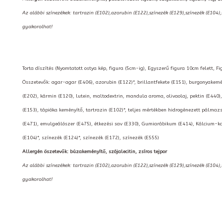
Az alábbi színezékek: tartrazin (E102),azorubin (E122),színezék (E129),színezék (E104)
gyakorolhat!
Torta díszítés (Nyomtatott ostya kép, figura (5cm-ig), Egyszerű figura 10cm felett, F
Összetevők: agar-agar (E406), azorubin (E122)*, brillantfekete (E151), burgonyakemény
(E202), kármin (E120), lutein, maltodextrin, mandula aroma, olivaolaj, pektin (E440),
(E153), tápióka keményítő, tartrazin (E102)*, teljes mértékben hidrogénezett pálmazs
(E471), emulgeálószer (E475), étkezési sav (E330), Gumiarábikum (E414), Kálcium-kar
(E104)*, színezék (E124)*, színezék (E172), színezék (E555)
Allergén öszetevők: búzakeményítő, szójalecitin, zsíros tejpor
Az alábbi színezékek: tartrazin (E102),azorubin (E122),színezék (E129),színezék (E104)
gyakorolhat!