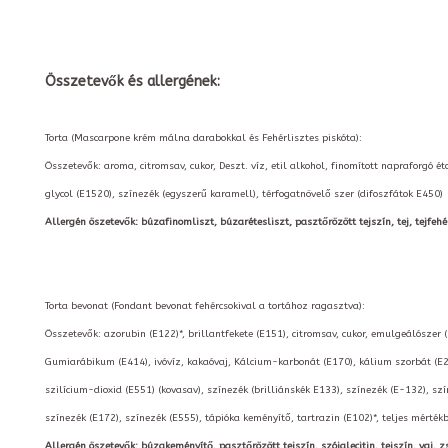
Összetevők és allergének:
Torta (Mascarpone krém málna darabokkal és Fehérlisztes piskóta):
Összetevők: aroma, citromsav, cukor, Deszt. víz, etil alkohol, finomított napraforgó 
glycol (E1520), színezék (egyszerű karamell), térfogatnövelő szer (difoszfátok E450)
Allergén öszetevők: búzafinomliszt, búzarétesliszt, pasztőrözött tejszín, tej, tejfehér
Torta bevonat (Fondant bevonat fehércsokival a tortához ragasztva):
Összetevők: azorubin (E122)*, brillantfekete (E151), citromsav, cukor, emulgeálószer 
Gumiarábikum (E414), ivóvíz, kakaóvaj, Kálcium-karbonát (E170), kálium szorbát (E2
szilícium-dioxid (E551) (kovasav), színezék (brilliánskék E133), színezék (E-132), szí
színezék (E172), színezék (E555), tápióka keményítő, tartrazin (E102)*, teljes mérté
Allergén öszetevők: búzakeményítő, pasztőrözött tejszín, szójalecitin, tejszín, vaj, zs