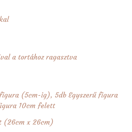
kal
val a tortához ragasztva
figura (5cm-ig), 5db Egyszerű figura
igura 10cm felett
tét (26cm x 26cm)