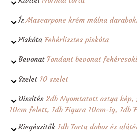
Kivitel
Normál torta
Íz
Mascarpone krém málna darabok
Piskóta
Fehérlisztes piskóta
Bevonat
Fondant bevonat fehércsoki
Szelet
10 szelet
Díszítés
2db Nyomtatott ostya kép, 
10cm felett, 1db Figura 10cm-ig, 1db F
Kiegészítők
1db Torta doboz és alá