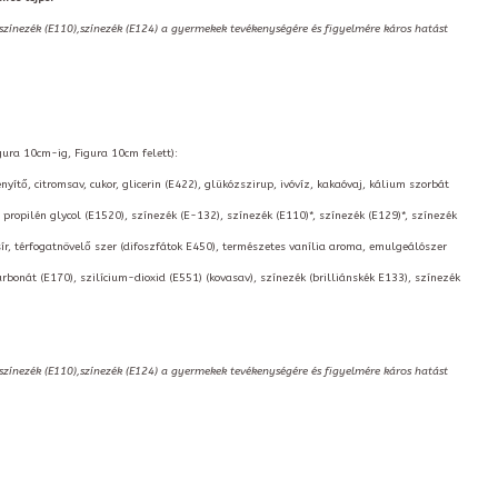
,színezék (E110),színezék (E124) a gyermekek tevékenységére és figyelmére káros hatást
igura 10cm-ig, Figura 10cm felett):
ítő, citromsav, cukor, glicerin (E422), glükózszirup, ivóvíz, kakaóvaj, kálium szorbát
 propilén glycol (E1520), színezék (E-132), színezék (E110)*, színezék (E129)*, színezék
ír, térfogatnövelő szer (difoszfátok E450), természetes vanília aroma, emulgeálószer
bonát (E170), szilícium-dioxid (E551) (kovasav), színezék (brilliánskék E133), színezék
,színezék (E110),színezék (E124) a gyermekek tevékenységére és figyelmére káros hatást