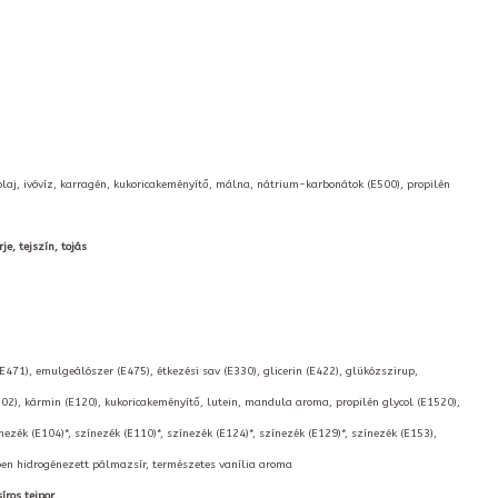
étolaj, ivóvíz, karragén, kukoricakeményítő, málna, nátrium-karbonátok (E500), propilén
je, tejszín, tojás
(E471), emulgeálószer (E475), étkezési sav (E330), glicerin (E422), glükózszirup,
02), kármin (E120), kukoricakeményítő, lutein, mandula aroma, propilén glycol (E1520),
nezék (E104)*, színezék (E110)*, színezék (E124)*, színezék (E129)*, színezék (E153),
kben hidrogénezett pálmazsír, természetes vanília aroma
íros tejpor