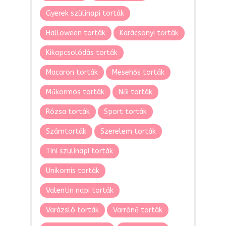
Gyerek szülinapi torták
Halloween torták
Karácsonyi torták
Kikapcsolódás torták
Macaron torták
Mesehős torták
Műkörmös torták
Női torták
Rózsa torták
Sport torták
Számtorták
Szerelem torták
Tini szülinapi torták
Unikornis torták
Valentin napi torták
Varázsló torták
Varrónő torták