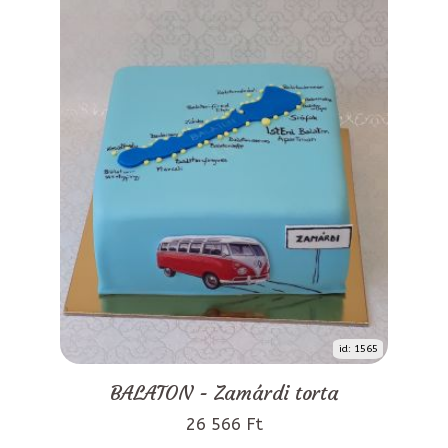
id: 1565
BALATON - Zamárdi torta
26 566 Ft