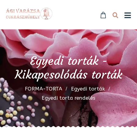
Egyedi torták -
Kikapcsolódás torták
FORMA-TORTA
Egyedi torták
Egyedi torta rendelés