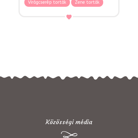
Virágcserép torták
Zene torták
Közösségi média