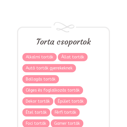
Torta csoportok
Alkalmi torták
Állat torták
Autó torták gyerekeknek
Ballagás torták
Céges és foglalkozás torták
Dekor torták
Épület torták
Étel torták
Férfi torták
Foci torták
Gamer torták