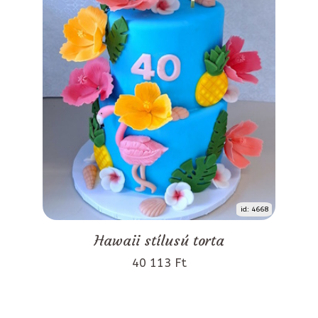
id: 4668
Hawaii stílusú torta
40 113 Ft