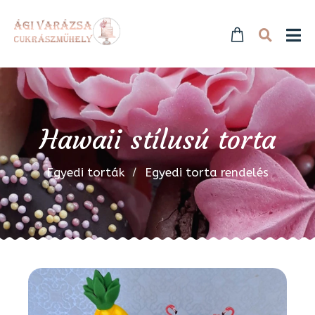
Hawaii stílusú torta
Egyedi torták
Egyedi torta rendelés