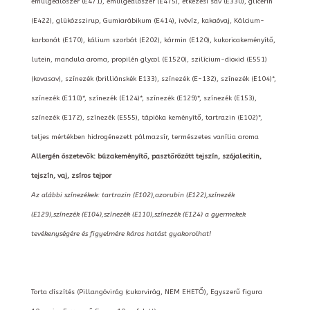
emulgeálószer (E471), emulgeálószer (E475), étkezési sav (E330), glicerin
(E422), glükózszirup, Gumiarábikum (E414), ivóvíz, kakaóvaj, Kálcium-
karbonát (E170), kálium szorbát (E202), kármin (E120), kukoricakeményítő,
lutein, mandula aroma, propilén glycol (E1520), szilícium-dioxid (E551)
(kovasav), színezék (brilliánskék E133), színezék (E-132), színezék (E104)*,
színezék (E110)*, színezék (E124)*, színezék (E129)*, színezék (E153),
színezék (E172), színezék (E555), tápióka keményítő, tartrazin (E102)*,
teljes mértékben hidrogénezett pálmazsír, természetes vanília aroma
Allergén öszetevők: búzakeményítő, pasztőrözött tejszín, szójalecitin,
tejszín, vaj, zsíros tejpor
Az alábbi színezékek: tartrazin (E102),azorubin (E122),színezék
(E129),színezék (E104),színezék (E110),színezék (E124) a gyermekek
tevékenységére és figyelmére káros hatást gyakorolhat!
Torta díszítés (Pillangóvirág (cukorvirág, NEM EHETŐ), Egyszerű figura