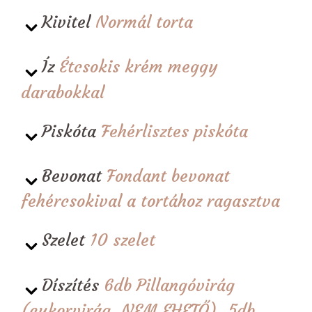
Kivitel
Normál torta
Íz
Étcsokis krém meggy
darabokkal
Piskóta
Fehérlisztes piskóta
Bevonat
Fondant bevonat
fehércsokival a tortához ragasztva
Szelet
10 szelet
Díszítés
6db Pillangóvirág
(cukorvirág, NEM EHETŐ), 5db