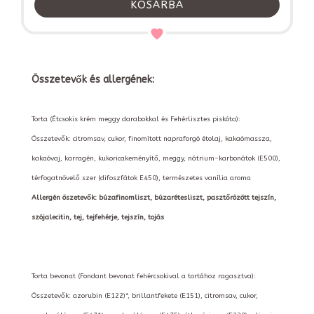
KOSÁRBA
Összetevők és allergének:
Torta (Étcsokis krém meggy darabokkal és Fehérlisztes piskóta):
Összetevők: citromsav, cukor, finomított napraforgó étolaj, kakaómassza,
kakaóvaj, karragén, kukoricakeményítő, meggy, nátrium-karbonátok (E500),
térfogatnövelő szer (difoszfátok E450), természetes vanília aroma
Allergén öszetevők: búzafinomliszt, búzarétesliszt, pasztőrözött tejszín,
szójalecitin, tej, tejfehérje, tejszín, tojás
Torta bevonat (Fondant bevonat fehércsokival a tortához ragasztva):
Összetevők: azorubin (E122)*, brillantfekete (E151), citromsav, cukor,