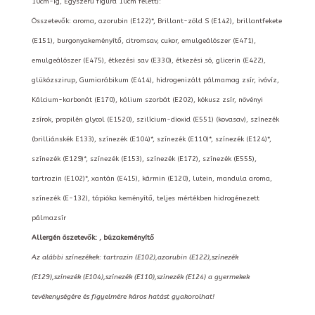
10cm-ig, Egyszerű figura 10cm felett):
Összetevők: aroma, azorubin (E122)*, Brillant-zöld S (E142), brillantfekete
(E151), burgonyakeményítő, citromsav, cukor, emulgeálószer (E471),
emulgeálószer (E475), étkezési sav (E330), étkezési só, glicerin (E422),
glükózszirup, Gumiarábikum (E414), hidrogenizált pálmamag zsír, ivóvíz,
Kálcium-karbonát (E170), kálium szorbát (E202), kókusz zsír, növényi
zsírok, propilén glycol (E1520), szilícium-dioxid (E551) (kovasav), színezék
(brilliánskék E133), színezék (E104)*, színezék (E110)*, színezék (E124)*,
színezék (E129)*, színezék (E153), színezék (E172), színezék (E555),
tartrazin (E102)*, xantán (E415), kármin (E120), lutein, mandula aroma,
színezék (E-132), tápióka keményítő, teljes mértékben hidrogénezett
pálmazsír
Allergén öszetevők: , búzakeményítő
Az alábbi színezékek: tartrazin (E102),azorubin (E122),színezék
(E129),színezék (E104),színezék (E110),színezék (E124) a gyermekek
tevékenységére és figyelmére káros hatást gyakorolhat!