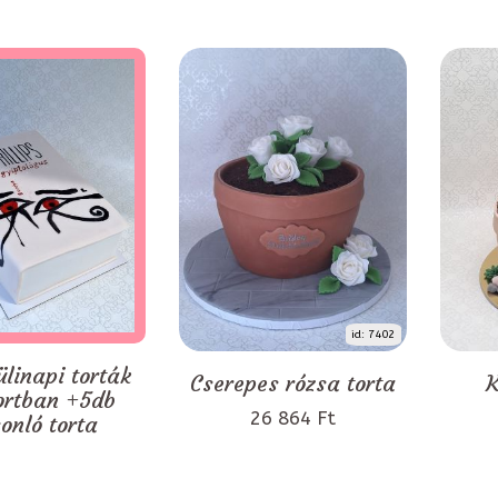
id: 7402
ülinapi torták
Cserepes rózsa torta
K
ortban +5db
26 864 Ft
onló torta