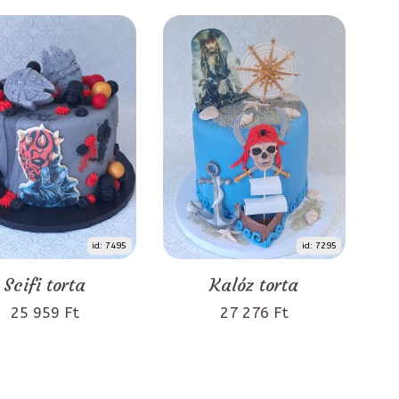
id: 7495
id: 7295
Scifi torta
Kalóz torta
25 959 Ft
27 276 Ft