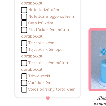
darabokkal
Nutella ízű krém
Nutellás mogyorós krém
Oreo ízű krém
Pisztácia krém málna
darabokkal
Tejcsokis krém
Tejcsokis krém eper
darabokkal
Tejcsokis krém málna
darabokkal
Tripla csoki
Vanília krém
Vörös bársony torta krém
Alk
csopo