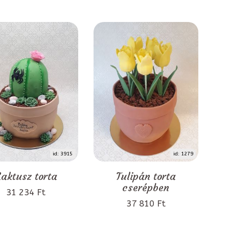
id: 3915
id: 1279
aktusz torta
Tulipán torta
cserépben
31 234 Ft
37 810 Ft