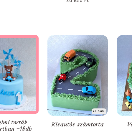
26 826 Ft
id: 6404
almi torták
Kisautós számtorta
V
rtban +18db