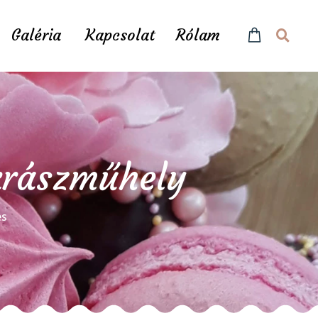
Galéria
Kapcsolat
Rólam
ukrászműhely
és