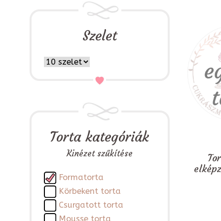
Szelet
Torta kategóriák
Kinézet szűkítése
To
elkép
Formatorta
Körbekent torta
Csurgatott torta
Mousse torta