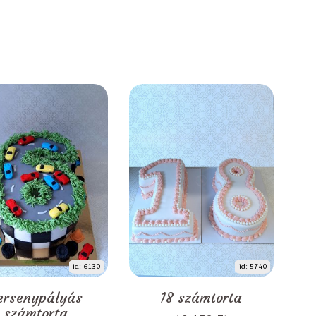
id: 6130
id: 5740
ersenypályás
18 számtorta
számtorta