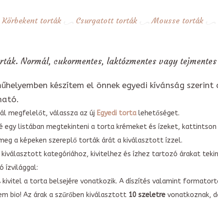
Körbekent torták
Csurgatott torták
Mousse torták
rták. Normál, cukormentes, laktózmentes vagy tejmentes 
űhelyemben készítem el önnek egyedi kívánság szerint 
ható.
ál megfelelőt, válassza az új
Egyedi torta
lehetőséget.
é egy listában megtekinteni a torta krémeket és ízeket, kattintson
meg a képeken szereplő torták árát a kiválasztott ízzel.
kiválasztott kategóriához, kivitelhez és ízhez tartozó árakat tek
 ízvilággal:
A kivitel a torta belsejére vonatkozik. A díszítés valamint forma
em bio! Az árak a szűrőben kiválasztott
10 szeletre
vonatkoznak, do