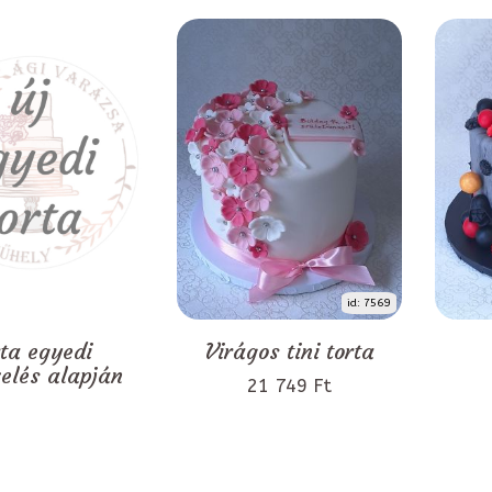
id: 7569
rta egyedi
Virágos tini torta
zelés alapján
21 749 Ft