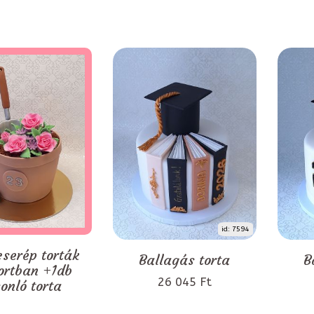
id: 7594
serép torták
Ballagás torta
B
ortban +1db
26 045 Ft
onló torta