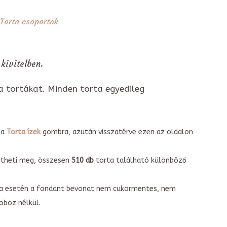
Torta csoportok
kivitelben.
a tortákat. Minden torta egyedileg
 a
Torta ízek
gombra, azután visszatérve ezen az oldalon
intheti meg, összesen
510 db
torta található különböző
torta esetén a fondant bevonat nem cukormentes, nem
boz nélkül.