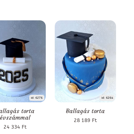
id: 6276
id: 6264
allagás torta
Ballagás torta
évszámmal
28 189 Ft
24 334 Ft