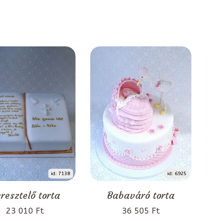
id: 7138
id: 6925
resztelő torta
Babaváró torta
23 010 Ft
36 505 Ft