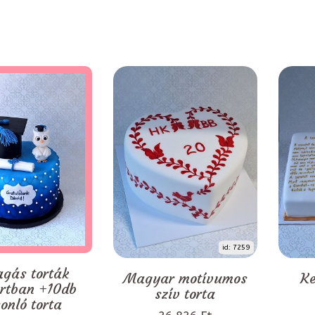
id: 7259
agás torták
Magyar motívumos
Ke
rtban +10db
szív torta
onló torta