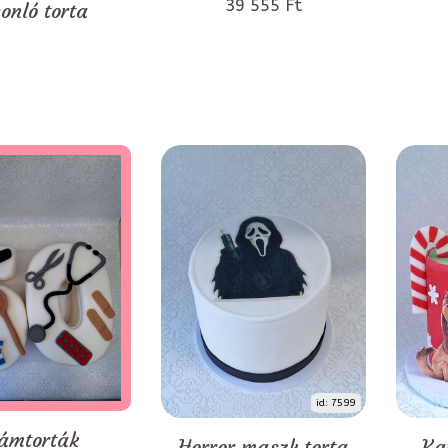
39 555 Ft
onló torta
id: 7599
ámtorták
Horror maszk torta
Ka