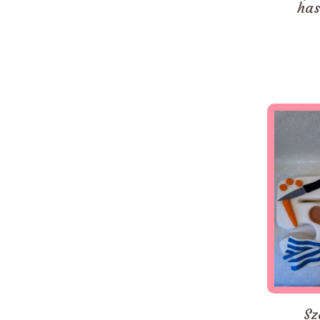
has
Sz