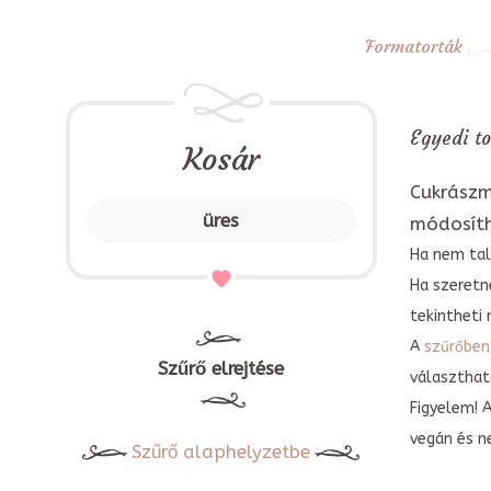
Formatorták
Egyedi to
Kosár
Cukrászm
üres
módosít
Ha nem tal
Ha szeretn
tekintheti 
A
szűrőben
Szűrő elrejtése
választható
Figyelem! 
vegán és n
Szűrő alaphelyzetbe