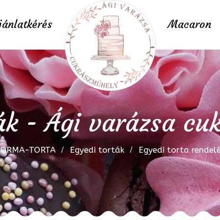
jánlatkérés
Macaron
ák - Ági varázsa c
FORMA-TORTA
Egyedi torták
Egyedi torta rendel