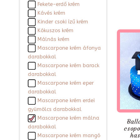
Fekete-erdő krém
Kávés krém
Kinder csoki ízű krém
Kókuszos krém
Málnás krém
Mascarpone krém áfonya
darabokkal
Mascarpone krém barack
darabokkal
Mascarpone krém eper
darabokkal
Mascarpone krém erdei
gyümölcs darabokkal
Mascarpone krém málna
Ball
darabokkal
csopo
has
Mascarpone krém mangó