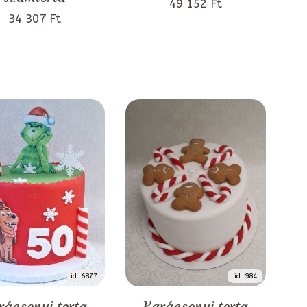
49 152 Ft
34 307 Ft
id: 6877
id: 984
rácsonyi torta
Karácsonyi torta