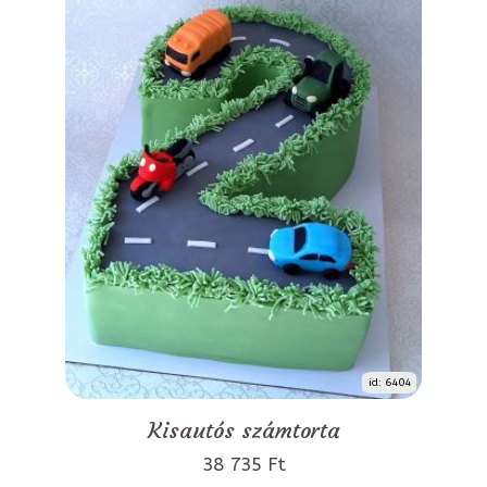
id: 6404
Kisautós számtorta
38 735 Ft