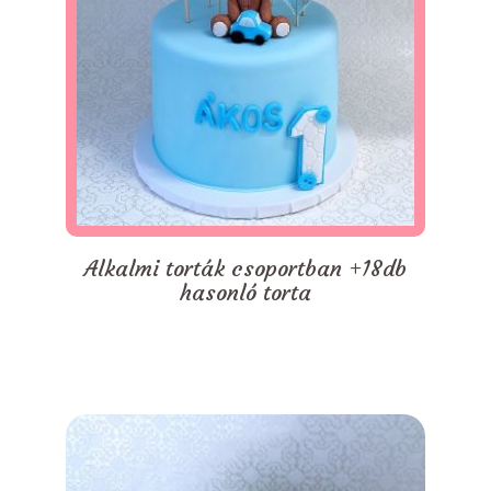
Alkalmi torták csoportban +18db
hasonló torta