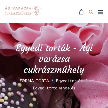
Egyedi torták - Ági
varázsa
cukrászműhely
FORMA-TORTA
Egyedi torták
Egyedi torta rendelés