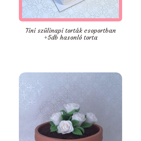
Tini szülinapi torták csoportban
+5db hasonló torta