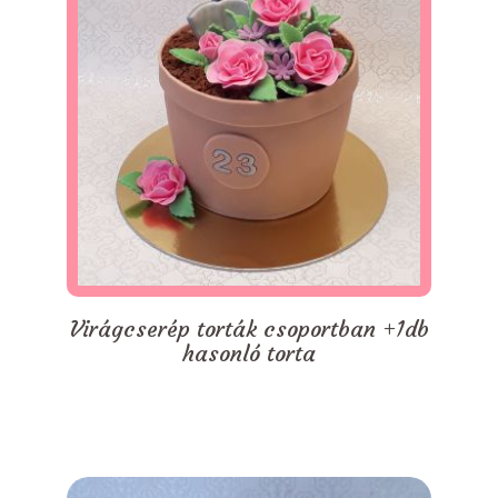
Virágcserép torták csoportban +1db
hasonló torta