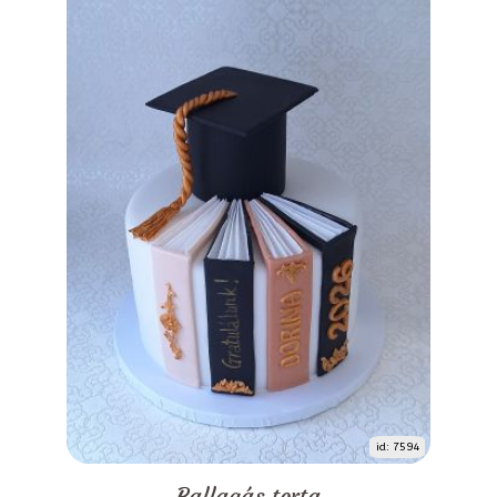
id: 7594
Ballagás torta