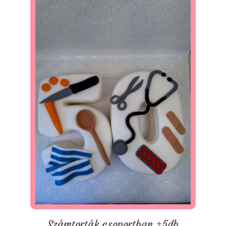
Számtorták csoportban +5db