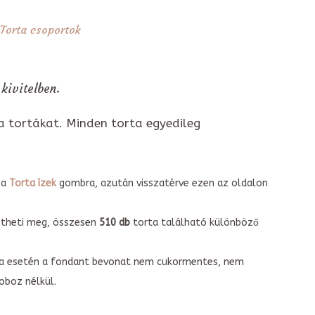
Torta csoportok
kivitelben.
a tortákat. Minden torta egyedileg
 a
Torta ízek
gombra, azután visszatérve ezen az oldalon
intheti meg, összesen
510 db
torta található különböző
torta esetén a fondant bevonat nem cukormentes, nem
boz nélkül.