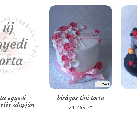
id: 7569
rta egyedi
Virágos tini torta
zelés alapján
21 249 Ft