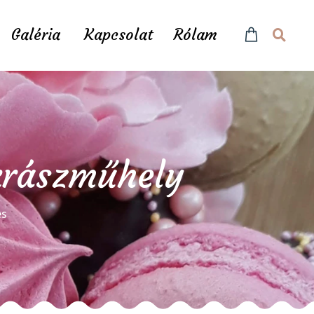
Galéria
Kapcsolat
Rólam
ukrászműhely
és