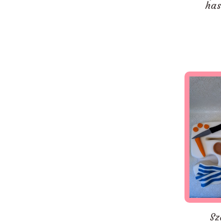
has
Sz