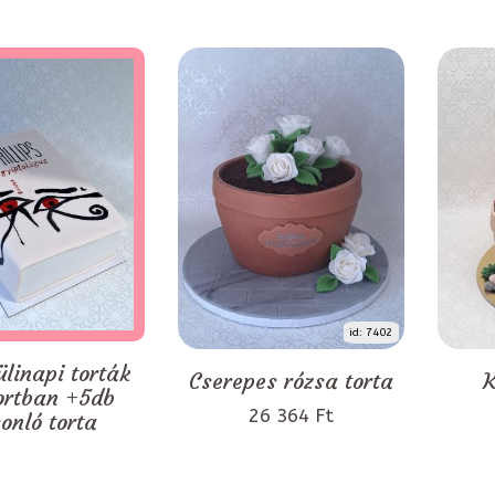
id: 7402
ülinapi torták
Cserepes rózsa torta
K
ortban +5db
26 364 Ft
onló torta