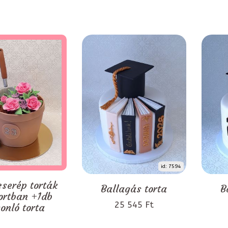
id: 7594
serép torták
Ballagás torta
B
ortban +1db
25 545 Ft
onló torta