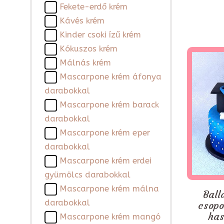
Fekete-erdő krém
Kávés krém
Kinder csoki ízű krém
Kókuszos krém
Málnás krém
Mascarpone krém áfonya
darabokkal
Mascarpone krém barack
darabokkal
Mascarpone krém eper
darabokkal
Mascarpone krém erdei
gyümölcs darabokkal
Mascarpone krém málna
Ball
darabokkal
csopo
has
Mascarpone krém mangó