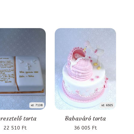
id: 7138
id: 6925
resztelő torta
Babaváró torta
22 510 Ft
36 005 Ft