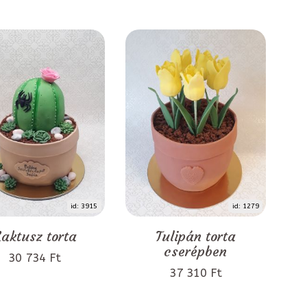
id: 3915
id: 1279
aktusz torta
Tulipán torta
cserépben
30 734 Ft
37 310 Ft