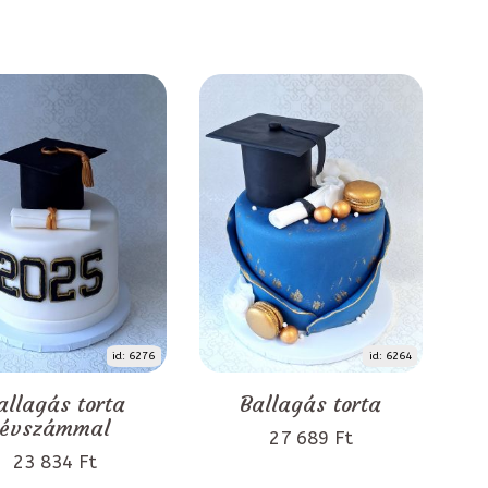
id: 6276
id: 6264
allagás torta
Ballagás torta
évszámmal
27 689 Ft
23 834 Ft