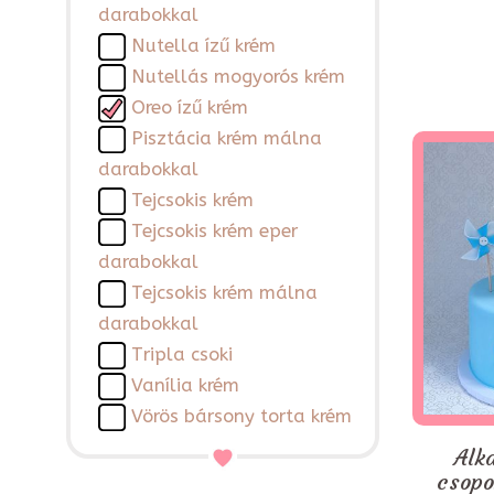
darabokkal
Nutella ízű krém
Nutellás mogyorós krém
Oreo ízű krém
Pisztácia krém málna
darabokkal
Tejcsokis krém
Tejcsokis krém eper
darabokkal
Tejcsokis krém málna
darabokkal
Tripla csoki
Vanília krém
Vörös bársony torta krém
Alk
csopo