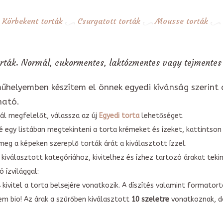
Körbekent torták
Csurgatott torták
Mousse torták
rták. Normál, cukormentes, laktózmentes vagy tejmentes 
űhelyemben készítem el önnek egyedi kívánság szerint 
ható.
ál megfelelőt, válassza az új
Egyedi torta
lehetőséget.
é egy listában megtekinteni a torta krémeket és ízeket, kattintson
meg a képeken szereplő torták árát a kiválasztott ízzel.
kiválasztott kategóriához, kivitelhez és ízhez tartozó árakat tek
 ízvilággal:
A kivitel a torta belsejére vonatkozik. A díszítés valamint forma
em bio! Az árak a szűrőben kiválasztott
10 szeletre
vonatkoznak, do