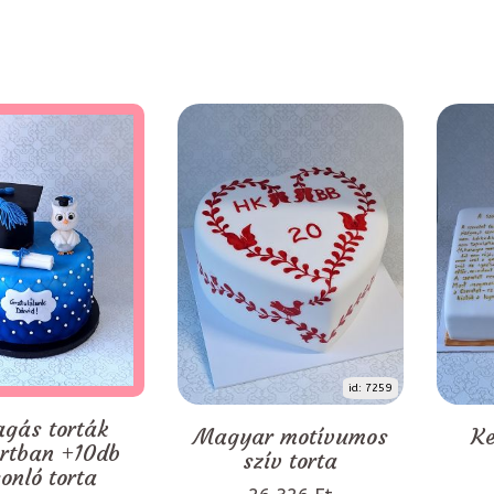
id: 7259
agás torták
Magyar motívumos
Ke
rtban +10db
szív torta
onló torta