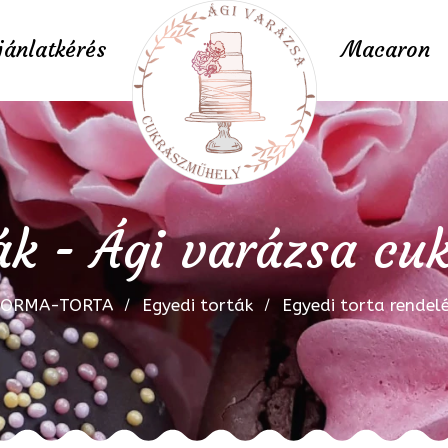
jánlatkérés
Macaron
ák - Ági varázsa c
FORMA-TORTA
Egyedi torták
Egyedi torta rendel