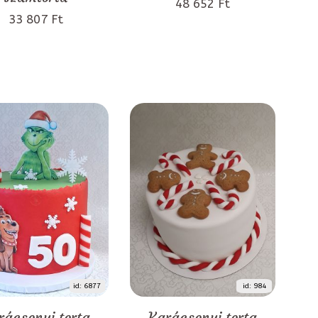
48 652 Ft
33 807 Ft
id: 6877
id: 984
rácsonyi torta
Karácsonyi torta