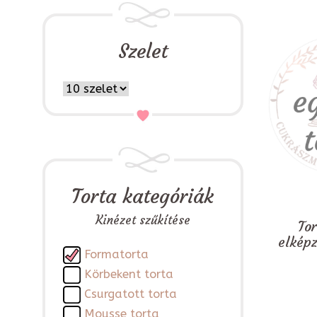
Szelet
Torta kategóriák
Kinézet szűkítése
To
elkép
Formatorta
Körbekent torta
Csurgatott torta
Mousse torta