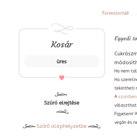
Formatorták
Egyedi to
Kosár
Cukrászm
üres
módosít
Ha nem tal
Ha szeretn
tekintheti 
A
szűrőben
Szűrő elrejtése
választható
Figyelem! 
vegán és n
Szűrő alaphelyzetbe