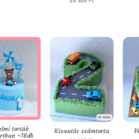
26 326 Ft
id: 6404
almi torták
Kisautós számtorta
V
rtban +18db