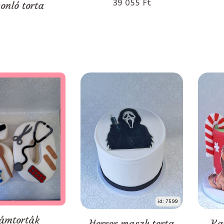
39 055 Ft
onló torta
id: 7599
ámtorták
Horror maszk torta
Ka