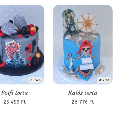
id: 7495
id: 7295
Scifi torta
Kalóz torta
25 459 Ft
26 776 Ft