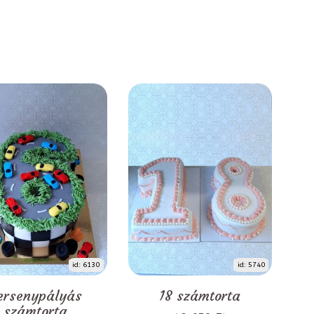
id: 6130
id: 5740
ersenypályás
18 számtorta
számtorta