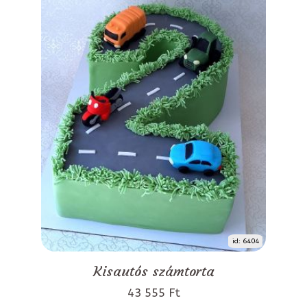
id: 6404
Kisautós számtorta
43 555 Ft