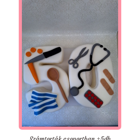
Számtorták csoportban +5db