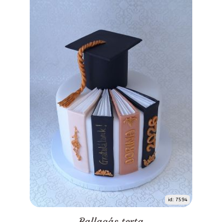
id: 7594
Ballagás torta