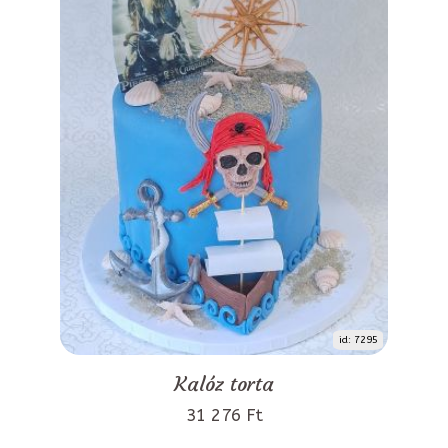
id: 7295
Kalóz torta
31 276 Ft