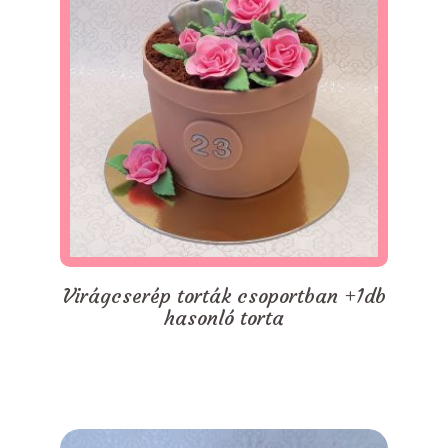
Virágcserép torták csoportban +1db
hasonló torta