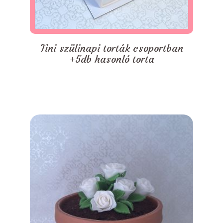
Tini szülinapi torták csoportban
+5db hasonló torta