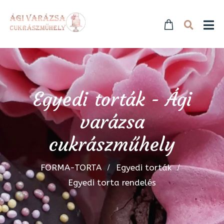
Egyedi torták - Ági
varázsa
cukrászműhely
FORMA-TORTA
Egyedi torták
Egyedi torta rendelés