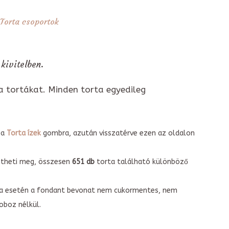
Torta csoportok
kivitelben.
a tortákat. Minden torta egyedileg
 a
Torta ízek
gombra, azután visszatérve ezen az oldalon
intheti meg, összesen
651 db
torta található különböző
torta esetén a fondant bevonat nem cukormentes, nem
boz nélkül.