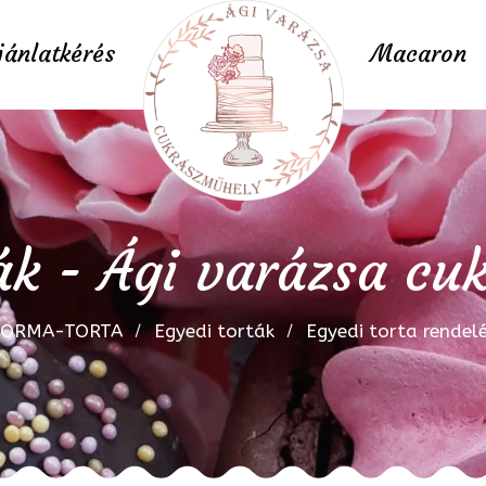
jánlatkérés
Macaron
ák - Ági varázsa c
FORMA-TORTA
Egyedi torták
Egyedi torta rendel