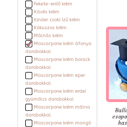
Fekete-erdő krém
Kávés krém
Kinder csoki ízű krém
Kókuszos krém
Málnás krém
Mascarpone krém áfonya
darabokkal
Mascarpone krém barack
darabokkal
Mascarpone krém eper
darabokkal
Mascarpone krém erdei
gyümölcs darabokkal
Mascarpone krém málna
Ball
darabokkal
csopo
has
Mascarpone krém mangó