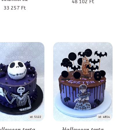
48 102 Ft
33 257 Ft
id: 5122
id: 4814
lloween torta
Halloween torta