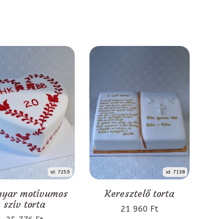
id: 7259
id: 7138
yar motívumos
Keresztelő torta
szív torta
21 960 Ft