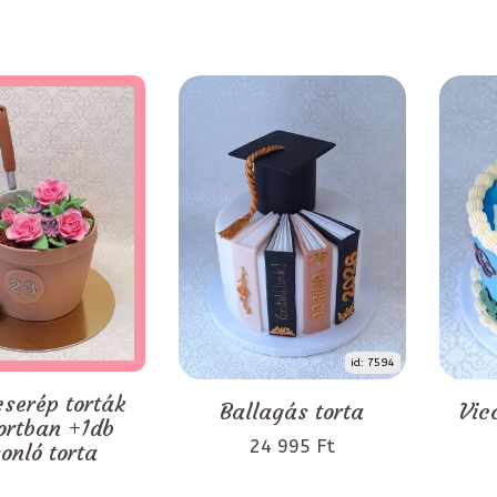
id: 7594
serép torták
Ballagás torta
Vic
ortban +1db
24 995 Ft
onló torta