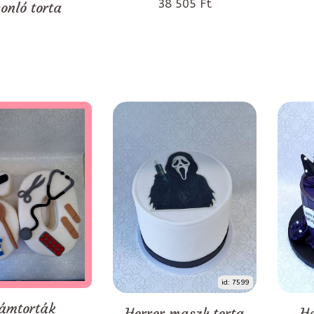
38 505 Ft
onló torta
id: 7599
ámtorták
Horror maszk torta
He