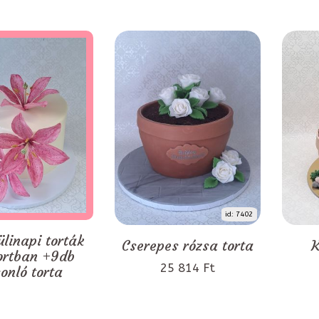
id: 7402
ülinapi torták
Cserepes rózsa torta
K
ortban +9db
25 814 Ft
onló torta