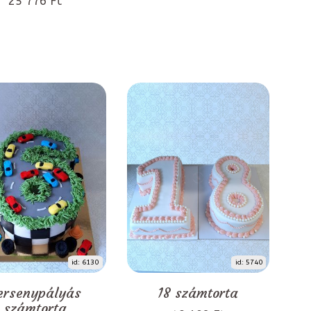
25 776 Ft
id: 6130
id: 5740
ersenypályás
18 számtorta
számtorta