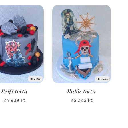
id: 7495
id: 7295
Scifi torta
Kalóz torta
24 909 Ft
26 226 Ft