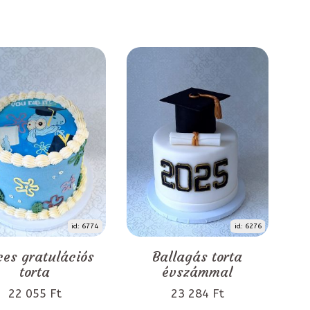
id: 6774
id: 6276
ces gratulációs
Ballagás torta
torta
évszámmal
22 055 Ft
23 284 Ft