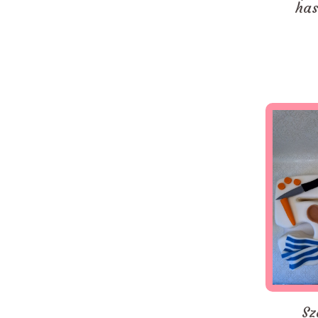
has
Sz