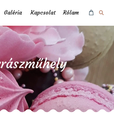
Galéria
Kapcsolat
Rólam
ukrászműhely
és