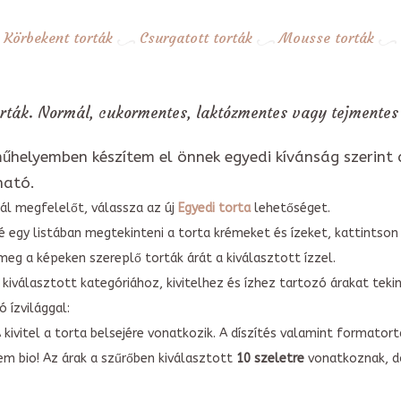
Körbekent torták
Csurgatott torták
Mousse torták
rták. Normál, cukormentes, laktózmentes vagy tejmentes 
űhelyemben készítem el önnek egyedi kívánság szerint 
ható.
ál megfelelőt, válassza az új
Egyedi torta
lehetőséget.
é egy listában megtekinteni a torta krémeket és ízeket, kattintson
meg a képeken szereplő torták árát a kiválasztott ízzel.
kiválasztott kategóriához, kivitelhez és ízhez tartozó árakat tek
 ízvilággal:
A kivitel a torta belsejére vonatkozik. A díszítés valamint forma
em bio! Az árak a szűrőben kiválasztott
10 szeletre
vonatkoznak, do