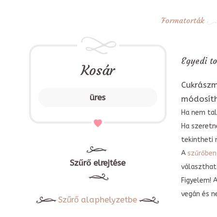
Formatorták
Egyedi to
Kosár
Cukrászm
üres
módosít
Ha nem tal
Ha szeretn
tekintheti 
A
szűrőben
Szűrő elrejtése
választható
Figyelem! 
vegán és n
Szűrő alaphelyzetbe