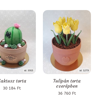
id: 3915
id: 1279
aktusz torta
Tulipán torta
cserépben
30 184 Ft
36 760 Ft