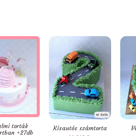
id: 6404
almi torták
Kisautós számtorta
V
rtban +27db