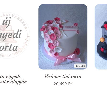
id: 7569
rta egyedi
Virágos tini torta
zelés alapján
20 699 Ft