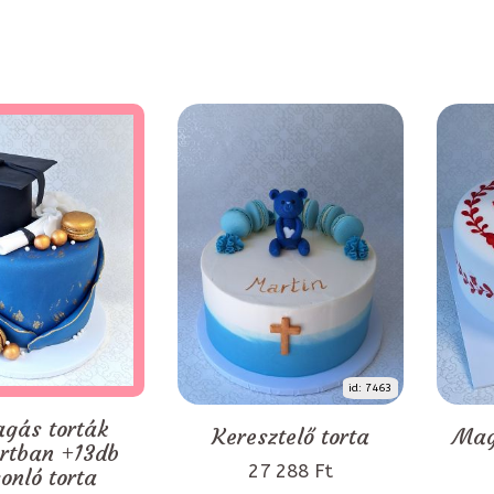
id: 7463
agás torták
Keresztelő torta
Mag
rtban +13db
27 288 Ft
onló torta