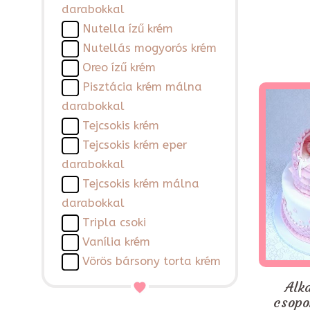
darabokkal
Nutella ízű krém
Nutellás mogyorós krém
Oreo ízű krém
Pisztácia krém málna
darabokkal
Tejcsokis krém
Tejcsokis krém eper
darabokkal
Tejcsokis krém málna
darabokkal
Tripla csoki
Vanília krém
Vörös bársony torta krém
Alk
csopo