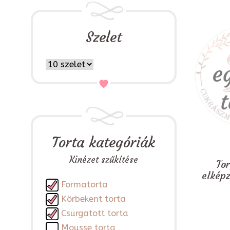
Szelet
Torta kategóriák
Kinézet szűkítése
To
elkép
Formatorta
Körbekent torta
Csurgatott torta
Mousse torta