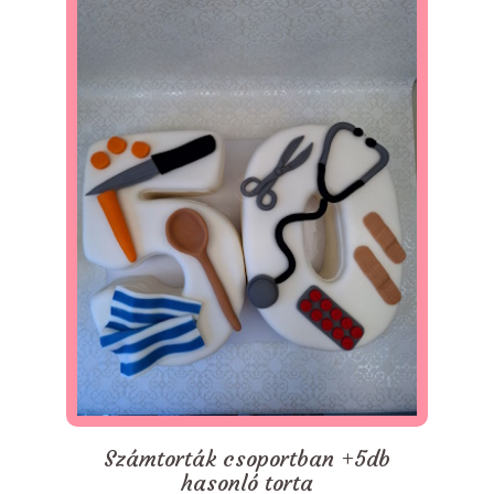
Számtorták csoportban +5db
hasonló torta