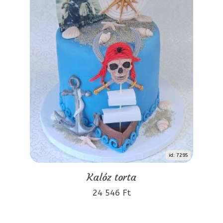
id: 7295
Kalóz torta
24 546 Ft