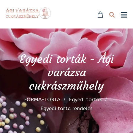
Egyedi torták - Ági
varázsa
cukrászműhely
FORMA-TORTA
Egyedi torták
Egyedi torta rendelés