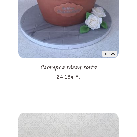
id: 7402
Cserepes rózsa torta
24 134 Ft