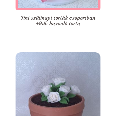
Tini szülinapi torták csoportban
+9db hasonló torta