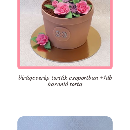
Virágcserép torták csoportban +1db
hasonló torta