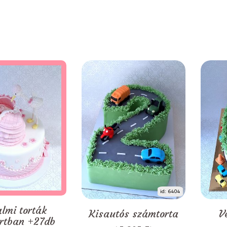
id: 6404
almi torták
Kisautós számtorta
V
rtban +27db