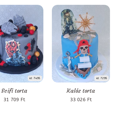
id: 7495
id: 7295
Scifi torta
Kalóz torta
31 709 Ft
33 026 Ft