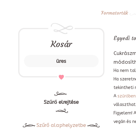
Formatorták
Egyedi to
Kosár
Cukrászm
üres
módosít
Ha nem tal
Ha szeretn
tekintheti 
A
szűrőben
Szűrő elrejtése
választható
Figyelem! 
vegán és n
Szűrő alaphelyzetbe