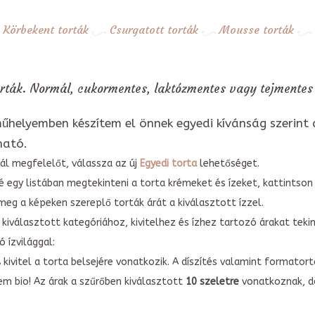
Körbekent torták
Csurgatott torták
Mousse torták
rták. Normál, cukormentes, laktózmentes vagy tejmentes 
űhelyemben készítem el önnek egyedi kívánság szerint 
ható.
ál megfelelőt, válassza az új
Egyedi torta
lehetőséget.
é egy listában megtekinteni a torta krémeket és ízeket, kattintson
meg a képeken szereplő torták árát a kiválasztott ízzel.
kiválasztott kategóriához, kivitelhez és ízhez tartozó árakat tek
 ízvilággal:
A kivitel a torta belsejére vonatkozik. A díszítés valamint forma
em bio! Az árak a szűrőben kiválasztott
10 szeletre
vonatkoznak, do