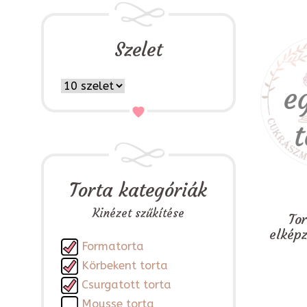
Szelet
Torta kategóriák
Kinézet szűkítése
To
elkép
Formatorta
Körbekent torta
Csurgatott torta
Mousse torta