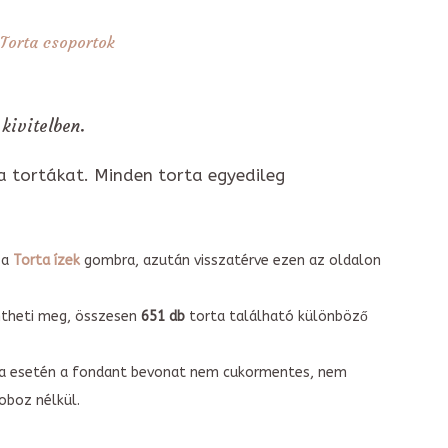
Torta csoportok
kivitelben.
a tortákat. Minden torta egyedileg
 a
Torta ízek
gombra, azután visszatérve ezen az oldalon
intheti meg, összesen
651 db
torta található különböző
torta esetén a fondant bevonat nem cukormentes, nem
boz nélkül.