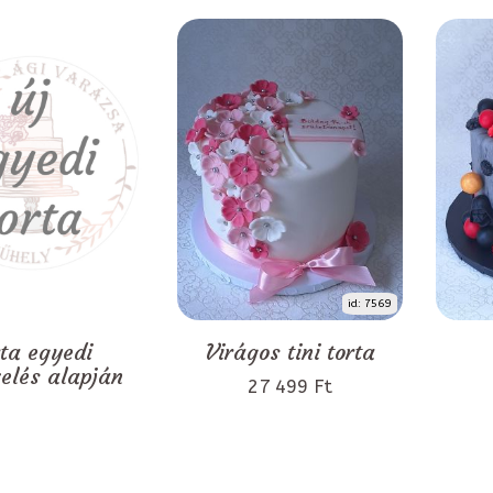
id: 7569
rta egyedi
Virágos tini torta
zelés alapján
27 499 Ft