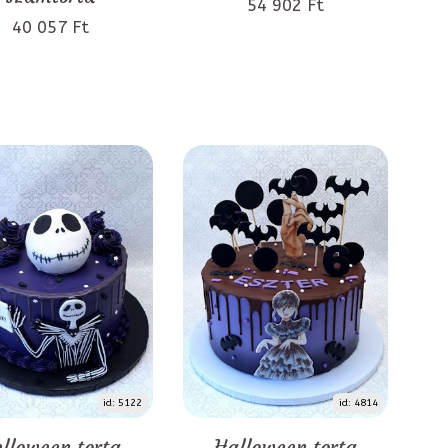
54 902 Ft
40 057 Ft
id: 5122
id: 4814
lloween torta
Halloween torta