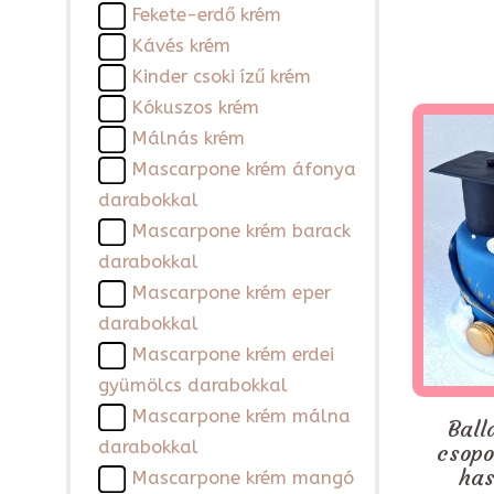
Fekete-erdő krém
Kávés krém
Kinder csoki ízű krém
Kókuszos krém
Málnás krém
Mascarpone krém áfonya
darabokkal
Mascarpone krém barack
darabokkal
Mascarpone krém eper
darabokkal
Mascarpone krém erdei
gyümölcs darabokkal
Mascarpone krém málna
Ball
darabokkal
csopo
has
Mascarpone krém mangó