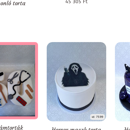
45 305 Ft
onló torta
id: 7599
ámtorták
Horror maszk torta
He