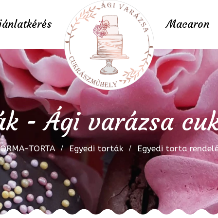
jánlatkérés
Macaron
ák - Ági varázsa c
FORMA-TORTA
Egyedi torták
Egyedi torta rendel