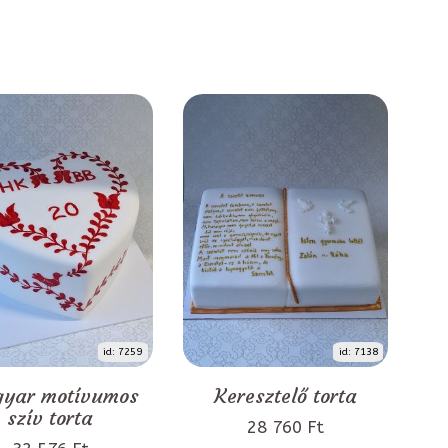
id: 7259
id: 7138
yar motívumos
Keresztelő torta
szív torta
28 760 Ft