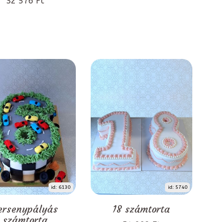
32 576 Ft
id: 6130
id: 5740
ersenypályás
18 számtorta
számtorta