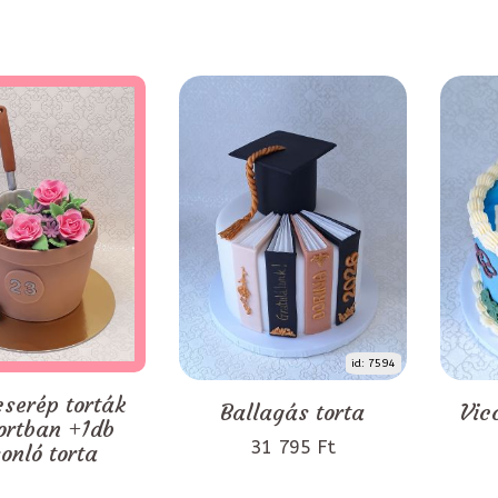
id: 7594
serép torták
Ballagás torta
Vic
ortban +1db
31 795 Ft
onló torta