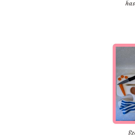
has
Sz