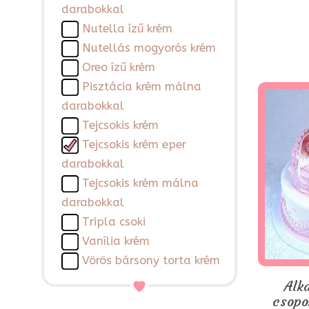
darabokkal
Nutella ízű krém
Nutellás mogyorós krém
Oreo ízű krém
Pisztácia krém málna
darabokkal
Tejcsokis krém
Tejcsokis krém eper
darabokkal
Tejcsokis krém málna
darabokkal
Tripla csoki
Vanília krém
Vörös bársony torta krém
Alk
csopo