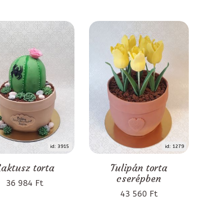
id: 3915
id: 1279
aktusz torta
Tulipán torta
cserépben
36 984 Ft
43 560 Ft