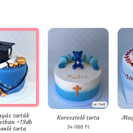
id: 7463
agás torták
Keresztelő torta
Mag
rtban +13db
34 088 Ft
onló torta