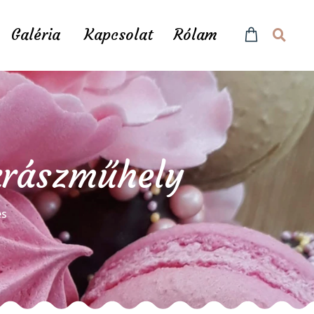
Galéria
Kapcsolat
Rólam
ukrászműhely
és