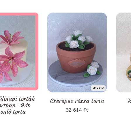
id: 7402
ülinapi torták
Cserepes rózsa torta
K
ortban +9db
32 614 Ft
onló torta