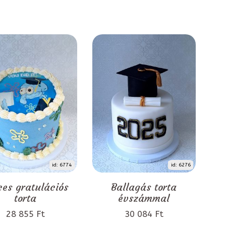
id: 6774
id: 6276
ces gratulációs
Ballagás torta
torta
évszámmal
28 855 Ft
30 084 Ft