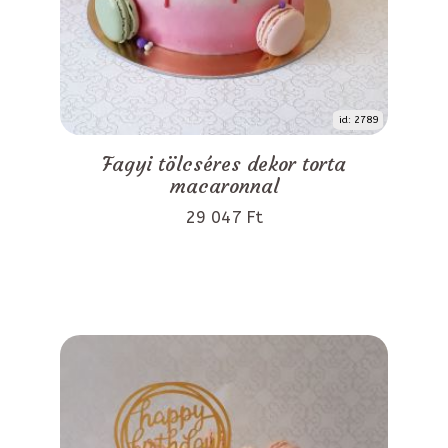
id: 2789
Fagyi tölcséres dekor torta
macaronnal
29 047 Ft