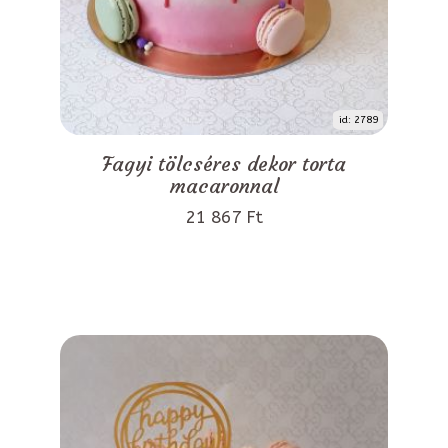
id: 2789
Fagyi tölcséres dekor torta
macaronnal
21 867 Ft