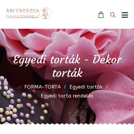
Egyedi torták - Dekor
torták
FORMA-TORTA
Egyedi torták
Egyedi torta rendelés