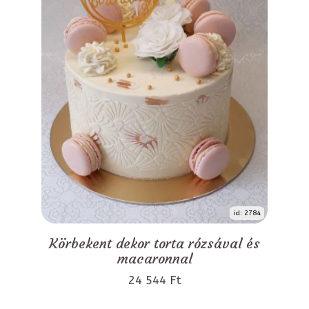
id: 2784
Körbekent dekor torta rózsával és
macaronnal
24 544 Ft