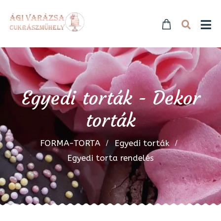
Egyedi torták - Dekor
torták
FORMA-TORTA
Egyedi torták
Egyedi torta rendelés