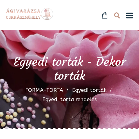
Egyedi torták - Dekor
torták
FORMA-TORTA
Egyedi torták
Egyedi torta rendelés