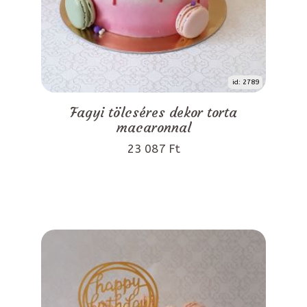
id: 2789
Fagyi tölcséres dekor torta
macaronnal
23 087 Ft