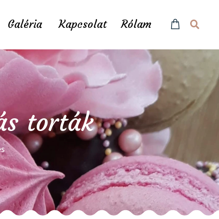
Galéria
Kapcsolat
Rólam
ás torták
és