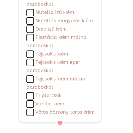
darabokkal
Nutella ízű krém
Nutellás mogyorós krém
Oreo ízű krém
Pisztácia krém málna
darabokkal
Tejcsokis krém
Tejcsokis krém eper
darabokkal
Tejcsokis krém málna
darabokkal
Tripla csoki
Vanília krém
Vörös bársony torta krém