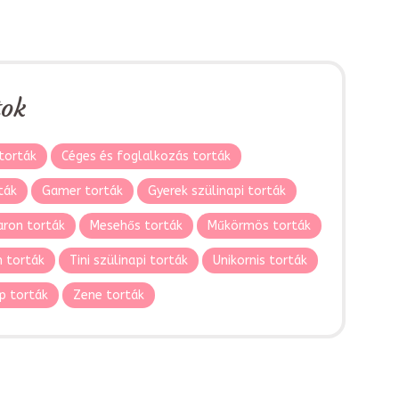
tok
torták
Céges és foglalkozás torták
ták
Gamer torták
Gyerek szülinapi torták
ron torták
Mesehős torták
Műkörmös torták
 torták
Tini szülinapi torták
Unikornis torták
p torták
Zene torták