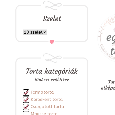
Szelet
Torta kategóriák
Kinézet szűkítése
To
elkép
Formatorta
Körbekent torta
Csurgatott torta
Mousse torta