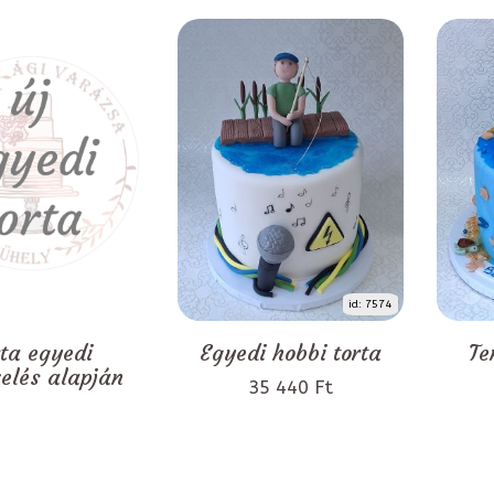
id: 7574
rta egyedi
Egyedi hobbi torta
Te
zelés alapján
35 440 Ft