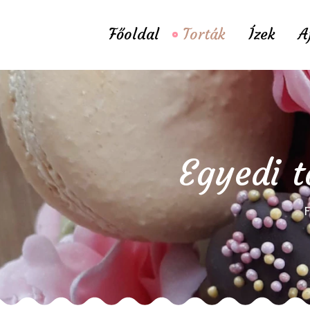
Főoldal
Torták
Ízek
A
Egyedi t