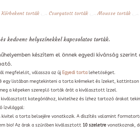
Körbekent torták
Csurgatott torták
Mousse torták
és kedvenc helyszínekkel kapcsolatos torták.
űhelyemben készítem el önnek egyedi kívánság szerint 
ható.
ál megfelelőt, válassza az új
Egyedi torta
lehetőséget.
é egy listában megtekinteni a torta krémeket és ízeket, kattintson
meg a képeken szereplő torták árát a kiválasztott ízzel.
kiválasztott kategóriához, kivitelhez és ízhez tartozó árakat tek
 ízvilággal:
A kivitel a torta belsejére vonatkozik. A díszítés valamint forma
em bio! Az árak a szűrőben kiválasztott
10 szeletre
vonatkoznak, do