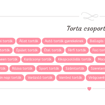
Torta csopor
i torták
Állat torták
Autó torták gyerekeknek
Ballagás 
torták
Épület torták
Étel torták
Férfi torták
Foci tor
ween torták
Karácsonyi torták
Kikapcsolódás torták
Maca
rták
Rózsa torták
Sport torták
Számtorták
Szerelem
in napi torták
Varázsló torták
Varrónő torták
Virágcseré