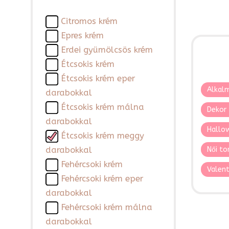
Citromos krém
Epres krém
Erdei gyümölcsös krém
Étcsokis krém
Étcsokis krém eper
Alkalm
darabokkal
Étcsokis krém málna
Dekor 
darabokkal
Hallo
Étcsokis krém meggy
darabokkal
Női to
Fehércsoki krém
Valent
Fehércsoki krém eper
darabokkal
Fehércsoki krém málna
darabokkal