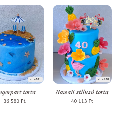
id: 4951
id: 4668
ngerpart torta
Hawaii stílusú torta
36 580 Ft
40 113 Ft