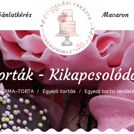
jánlatkérés
Macaron
orták - Kikapcsolód
FORMA-TORTA
Egyedi torták
Egyedi torta rendel