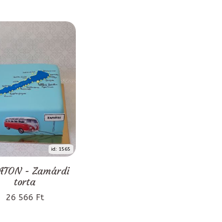
id: 1565
ATON - Zamárdi
torta
26 566 Ft