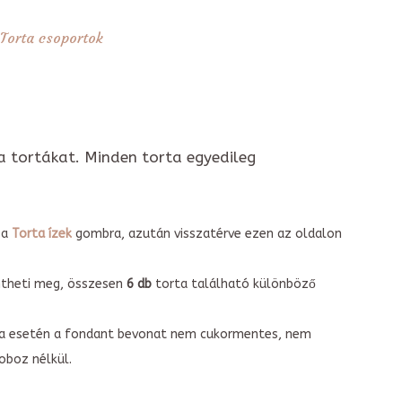
Torta csoportok
a tortákat. Minden torta egyedileg
 a
Torta ízek
gombra, azután visszatérve ezen az oldalon
intheti meg, összesen
6 db
torta található különböző
torta esetén a fondant bevonat nem cukormentes, nem
boz nélkül.