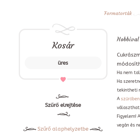
Formatorták
Hobbival 
Kosár
Cukrászm
üres
módosít
Ha nem tal
Ha szeretn
tekintheti 
A
szűrőben
Szűrő elrejtése
választható
Figyelem! 
vegán és n
Szűrő alaphelyzetbe