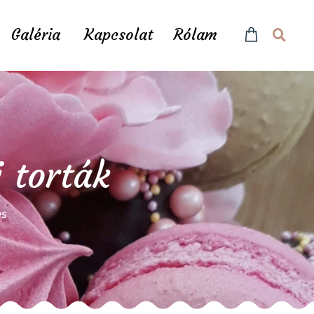
Galéria
Kapcsolat
Rólam
 torták
és