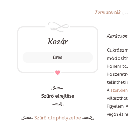
Formatorták
Karácsony
Kosár
Cukrászm
üres
módosít
Ha nem tal
Ha szeretn
tekintheti 
A
szűrőben
Szűrő elrejtése
választható
Figyelem! 
vegán és n
Szűrő alaphelyzetbe