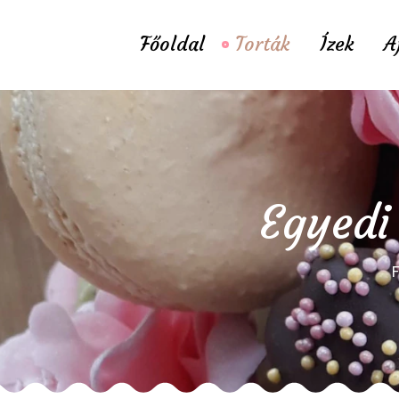
Főoldal
Torták
Ízek
A
Egyedi