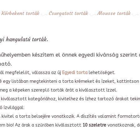
Körbekent torták
Csurgatott torták
Mousse torták
i hangulatú torták.
űhelyemben készítem el önnek egyedi kívánság szerint 
ható.
ál megfelelőt, válassza az új
Egyedi torta
lehetőséget.
é egy listában megtekinteni a torta krémeket és ízeket, kattintson
meg a képeken szereplő torták árát a kiválasztott ízzel.
kiválasztott kategóriához, kivitelhez és ízhez tartozó árakat tek
 ízvilággal:
A kivitel a torta belsejére vonatkozik. A díszítés valamint forma
em bio! Az árak a szűrőben kiválasztott
10 szeletre
vonatkoznak, do