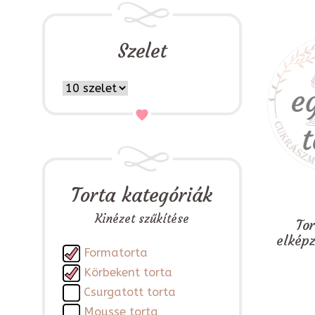
Szelet
Torta kategóriák
Kinézet szűkítése
To
elkép
Formatorta
Körbekent torta
Csurgatott torta
Mousse torta