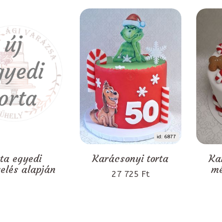
id: 6877
rta egyedi
Karácsonyi torta
Ka
zelés alapján
mé
27 725 Ft