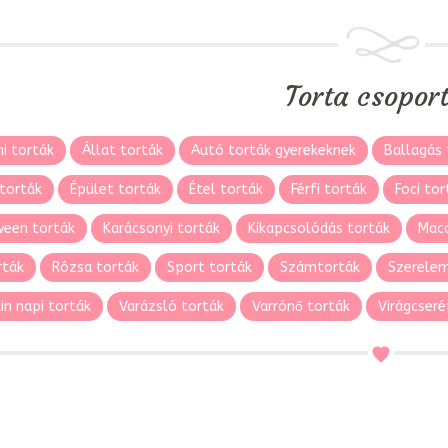
Torta csopor
i torták
Állat torták
Autó torták gyerekeknek
Ballagás 
torták
Épület torták
Étel torták
Férfi torták
Foci tor
ween torták
Karácsonyi torták
Kikapcsolódás torták
Maca
rták
Rózsa torták
Sport torták
Számtorták
Szerelem
in napi torták
Varázsló torták
Varrónő torták
Virágcseré