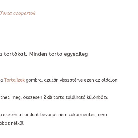
Torta csoportok
a tortákat. Minden torta egyedileg
 a
Torta ízek
gombra, azután visszatérve ezen az oldalon
intheti meg, összesen
2 db
torta található különböző
torta esetén a fondant bevonat nem cukormentes, nem
boz nélkül.