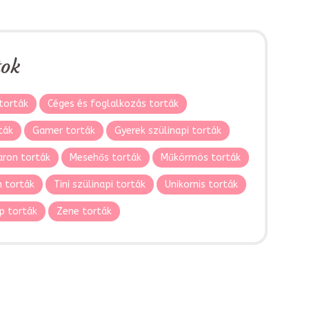
tok
torták
Céges és foglalkozás torták
ták
Gamer torták
Gyerek szülinapi torták
ron torták
Mesehős torták
Műkörmös torták
 torták
Tini szülinapi torták
Unikornis torták
p torták
Zene torták