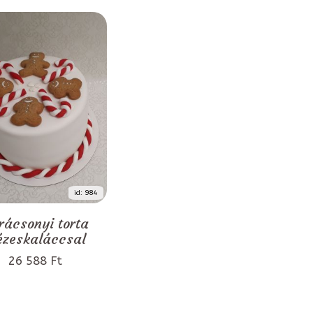
id: 984
rácsonyi torta
zeskaláccsal
26 588 Ft