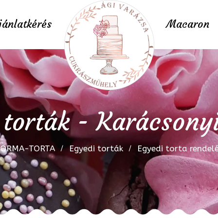
jánlatkérés
Macaron
 torták - Karácsonyi
FORMA-TORTA
Egyedi torták
Egyedi torta rendel