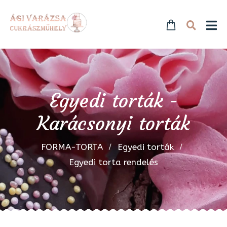
Egyedi torták -
Karácsonyi torták
FORMA-TORTA
Egyedi torták
Egyedi torta rendelés