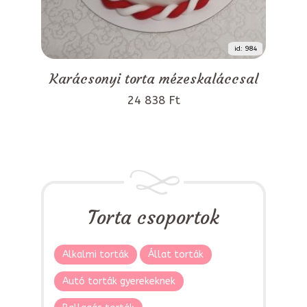
id: 984
Karácsonyi torta mézeskaláccsal
24 838 Ft
Torta csoportok
Alkalmi torták
Állat torták
Autó torták gyerekeknek