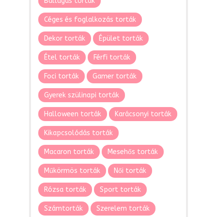
Ballagás torták
Céges és foglalkozás torták
Dekor torták
Épület torták
Étel torták
Férfi torták
Foci torták
Gamer torták
Gyerek szülinapi torták
Halloween torták
Karácsonyi torták
Kikapcsolódás torták
Macaron torták
Mesehős torták
Műkörmös torták
Női torták
Rózsa torták
Sport torták
Számtorták
Szerelem torták