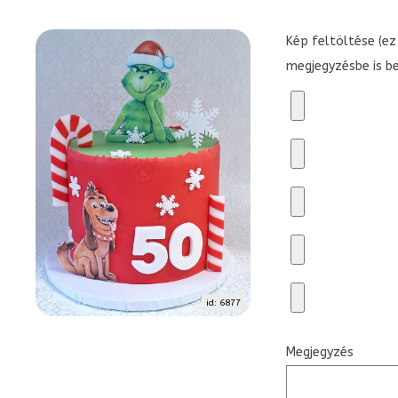
Kép feltöltése (ez 
megjegyzésbe is b
id: 6877
Megjegyzés