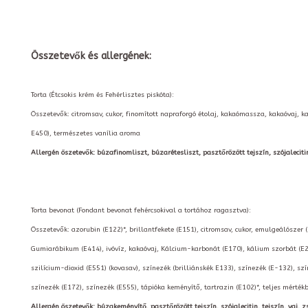
Összetevők és allergének:
Torta (Étcsokis krém és Fehérlisztes piskóta):
Összetevők: citromsav, cukor, finomított napraforgó étolaj, kakaómassza, kakaóvaj, k
E450), természetes vanília aroma
Allergén öszetevők: búzafinomliszt, búzarétesliszt, pasztőrözött tejszín, szójalecitin, 
Torta bevonat (Fondant bevonat fehércsokival a tortához ragasztva):
Összetevők: azorubin (E122)*, brillantfekete (E151), citromsav, cukor, emulgeálószer 
Gumiarábikum (E414), ivóvíz, kakaóvaj, Kálcium-karbonát (E170), kálium szorbát (E2
szilícium-dioxid (E551) (kovasav), színezék (brilliánskék E133), színezék (E-132), szí
színezék (E172), színezék (E555), tápióka keményítő, tartrazin (E102)*, teljes mérté
Allergén öszetevők: búzakeményítő, pasztőrözött tejszín, szójalecitin, tejszín, vaj, zs