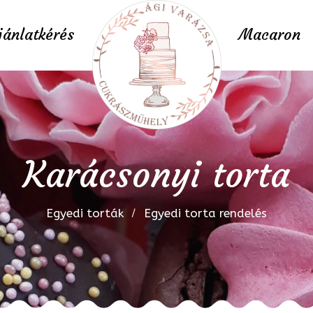
jánlatkérés
Macaron
Karácsonyi torta
Egyedi torták
Egyedi torta rendelés