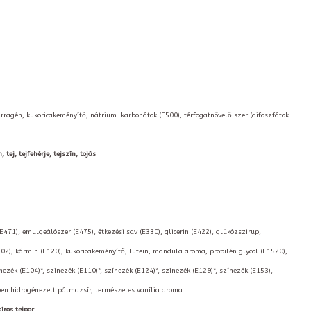
arragén, kukoricakeményítő, nátrium-karbonátok (E500), térfogatnövelő szer (difoszfátok
tej, tejfehérje, tejszín, tojás
(E471), emulgeálószer (E475), étkezési sav (E330), glicerin (E422), glükózszirup,
02), kármin (E120), kukoricakeményítő, lutein, mandula aroma, propilén glycol (E1520),
nezék (E104)*, színezék (E110)*, színezék (E124)*, színezék (E129)*, színezék (E153),
kben hidrogénezett pálmazsír, természetes vanília aroma
íros tejpor