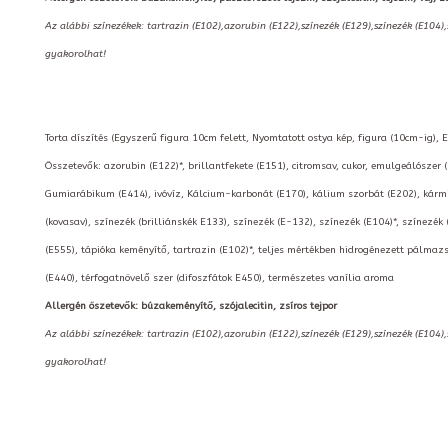
Az alábbi színezékek: tartrazin (E102),azorubin (E122),színezék (E129),színezék (E104)
gyakorolhat!
Torta díszítés (Egyszerű figura 10cm felett, Nyomtatott ostya kép, figura (10cm-ig), E
Összetevők: azorubin (E122)*, brillantfekete (E151), citromsav, cukor, emulgeálószer 
Gumiarábikum (E414), ivóvíz, Kálcium-karbonát (E170), kálium szorbát (E202), kármin
(kovasav), színezék (brilliánskék E133), színezék (E-132), színezék (E104)*, színezék 
(E555), tápióka keményítő, tartrazin (E102)*, teljes mértékben hidrogénezett pálmazs
(E440), térfogatnövelő szer (difoszfátok E450), természetes vanília aroma
Allergén öszetevők: búzakeményítő, szójalecitin, zsíros tejpor
Az alábbi színezékek: tartrazin (E102),azorubin (E122),színezék (E129),színezék (E104)
gyakorolhat!