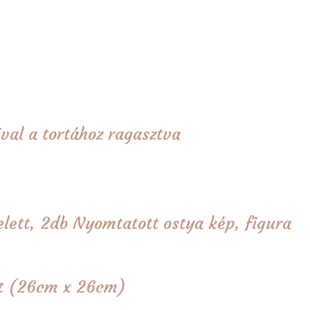
val a tortához ragasztva
elett, 2db Nyomtatott ostya kép, figura
tét (26cm x 26cm)