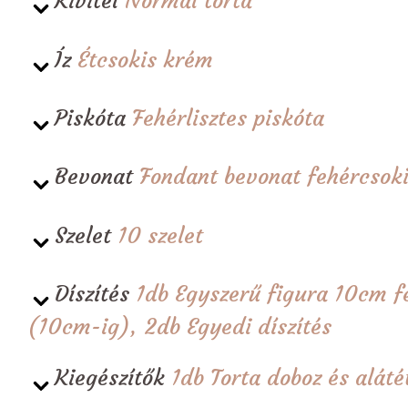
Kivitel
Normál torta
Íz
Étcsokis krém
Piskóta
Fehérlisztes piskóta
Bevonat
Fondant bevonat fehércsoki
Szelet
10 szelet
Díszítés
1db Egyszerű figura 10cm f
(10cm-ig), 2db Egyedi díszítés
Kiegészítők
1db Torta doboz és alá