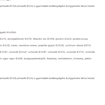
,színezék (E110),színezék (E124) a gyermekek tevékenységére és figyelmére káros hatást
gyedi díszítés):
(E471), emulgeálószer (E475), étkezési sav (E330), glicerin (E422), glükózszirup,
 (E120), lutein, mandula aroma, propilén glycol (E1520), szilícium-dioxid (E551)
(E110)*, színezék (E124)*, színezék (E129)*, színezék (E153), színezék (E172), színezék
ír, agar-agar (E406), burgonyakeményítő, kakaóvaj, maltodextrin, olivaolaj, pektin
,színezék (E110),színezék (E124) a gyermekek tevékenységére és figyelmére káros hatást