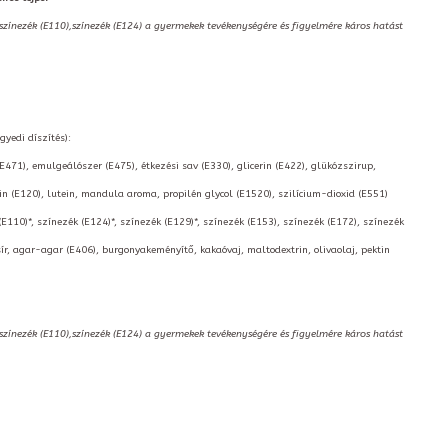
,színezék (E110),színezék (E124) a gyermekek tevékenységére és figyelmére káros hatást
gyedi díszítés):
(E471), emulgeálószer (E475), étkezési sav (E330), glicerin (E422), glükózszirup,
 (E120), lutein, mandula aroma, propilén glycol (E1520), szilícium-dioxid (E551)
(E110)*, színezék (E124)*, színezék (E129)*, színezék (E153), színezék (E172), színezék
ír, agar-agar (E406), burgonyakeményítő, kakaóvaj, maltodextrin, olivaolaj, pektin
,színezék (E110),színezék (E124) a gyermekek tevékenységére és figyelmére káros hatást