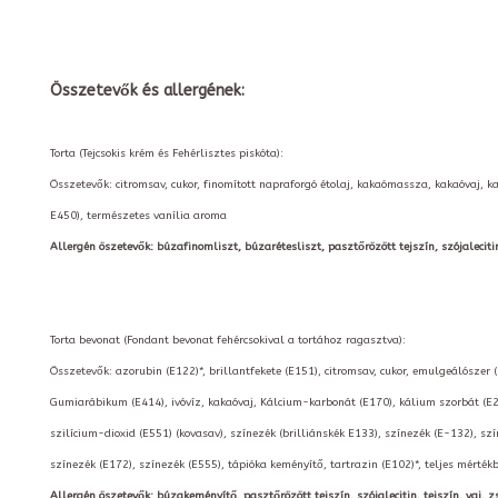
Összetevők és allergének:
Torta (Tejcsokis krém és Fehérlisztes piskóta):
Összetevők: citromsav, cukor, finomított napraforgó étolaj, kakaómassza, kakaóvaj, k
E450), természetes vanília aroma
Allergén öszetevők: búzafinomliszt, búzarétesliszt, pasztőrözött tejszín, szójalecitin, t
Torta bevonat (Fondant bevonat fehércsokival a tortához ragasztva):
Összetevők: azorubin (E122)*, brillantfekete (E151), citromsav, cukor, emulgeálószer 
Gumiarábikum (E414), ivóvíz, kakaóvaj, Kálcium-karbonát (E170), kálium szorbát (E2
szilícium-dioxid (E551) (kovasav), színezék (brilliánskék E133), színezék (E-132), szí
színezék (E172), színezék (E555), tápióka keményítő, tartrazin (E102)*, teljes mérté
Allergén öszetevők: búzakeményítő, pasztőrözött tejszín, szójalecitin, tejszín, vaj, zs