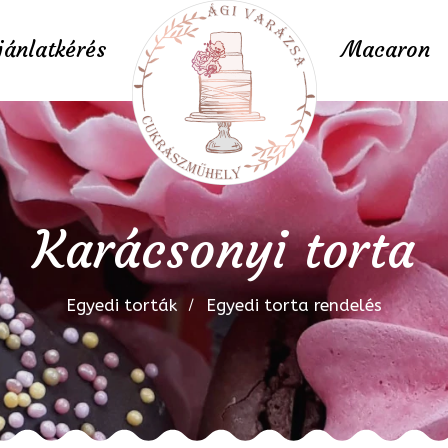
jánlatkérés
Macaron
Karácsonyi torta
Egyedi torták
Egyedi torta rendelés