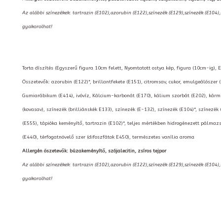
Az alábbi színezékek: tartrazin (E102),azorubin (E122),színezék (E129),színezék (E104)
gyakorolhat!
Torta díszítés (Egyszerű figura 10cm felett, Nyomtatott ostya kép, figura (10cm-ig), E
Összetevők: azorubin (E122)*, brillantfekete (E151), citromsav, cukor, emulgeálószer 
Gumiarábikum (E414), ivóvíz, Kálcium-karbonát (E170), kálium szorbát (E202), kármin
(kovasav), színezék (brilliánskék E133), színezék (E-132), színezék (E104)*, színezék 
(E555), tápióka keményítő, tartrazin (E102)*, teljes mértékben hidrogénezett pálmazs
(E440), térfogatnövelő szer (difoszfátok E450), természetes vanília aroma
Allergén öszetevők: búzakeményítő, szójalecitin, zsíros tejpor
Az alábbi színezékek: tartrazin (E102),azorubin (E122),színezék (E129),színezék (E104)
gyakorolhat!