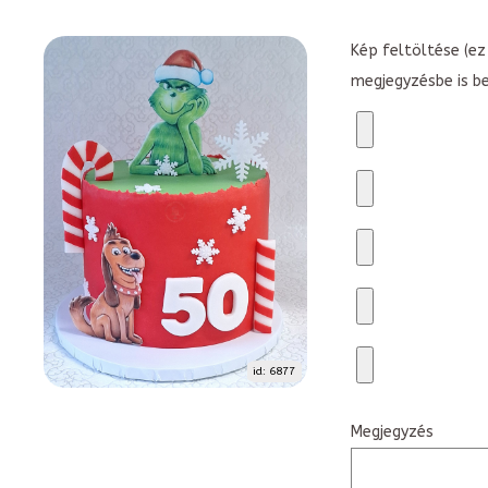
Kép feltöltése (ez 
megjegyzésbe is b
id: 6877
Megjegyzés