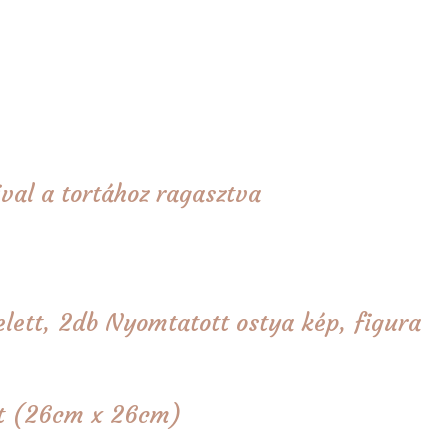
val a tortához ragasztva
elett, 2db Nyomtatott ostya kép, figura
tét (26cm x 26cm)