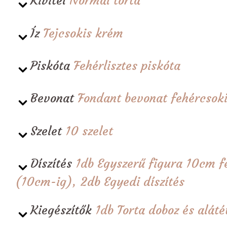
Kivitel
Normál torta
Íz
Tejcsokis krém
Piskóta
Fehérlisztes piskóta
Bevonat
Fondant bevonat fehércsoki
Szelet
10 szelet
Díszítés
1db Egyszerű figura 10cm f
(10cm-ig), 2db Egyedi díszítés
Kiegészítők
1db Torta doboz és alá