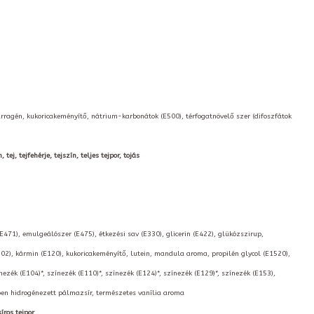
arragén, kukoricakeményítő, nátrium-karbonátok (E500), térfogatnövelő szer (difoszfátok
ej, tejfehérje, tejszín, teljes tejpor, tojás
(E471), emulgeálószer (E475), étkezési sav (E330), glicerin (E422), glükózszirup,
02), kármin (E120), kukoricakeményítő, lutein, mandula aroma, propilén glycol (E1520),
nezék (E104)*, színezék (E110)*, színezék (E124)*, színezék (E129)*, színezék (E153),
kben hidrogénezett pálmazsír, természetes vanília aroma
íros tejpor