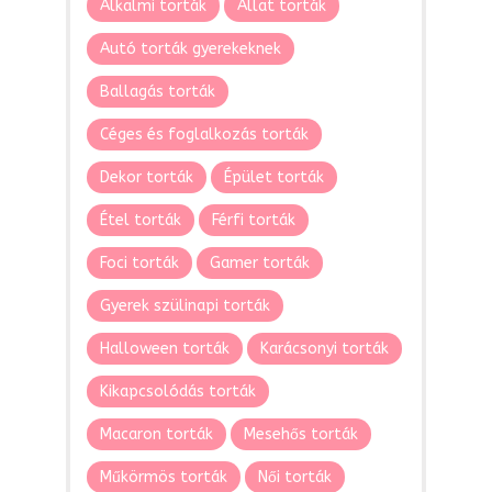
Alkalmi torták
Állat torták
Autó torták gyerekeknek
Ballagás torták
Céges és foglalkozás torták
Dekor torták
Épület torták
Étel torták
Férfi torták
Foci torták
Gamer torták
Gyerek szülinapi torták
Halloween torták
Karácsonyi torták
Kikapcsolódás torták
Macaron torták
Mesehős torták
Műkörmös torták
Női torták