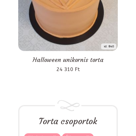
id: 840
Halloween unikornis torta
24 310 Ft
Torta csoportok