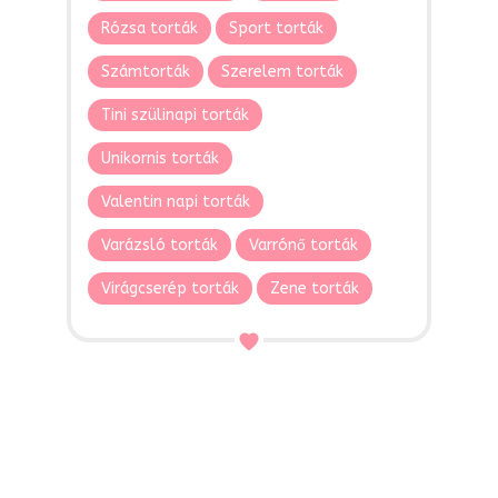
Rózsa torták
Sport torták
Számtorták
Szerelem torták
Tini szülinapi torták
Unikornis torták
Valentin napi torták
Varázsló torták
Varrónő torták
Virágcserép torták
Zene torták