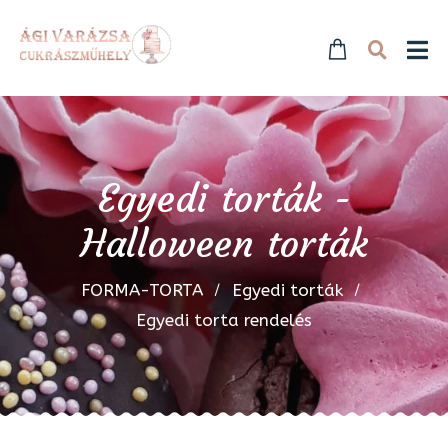
Egyedi torták -
Halloween torták
FORMA-TORTA
Egyedi torták
Egyedi torta rendelés