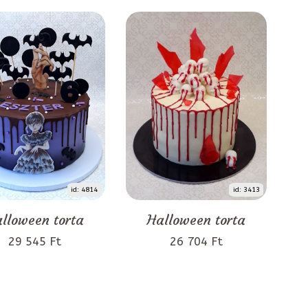
id: 4814
id: 3413
lloween torta
Halloween torta
29 545 Ft
26 704 Ft