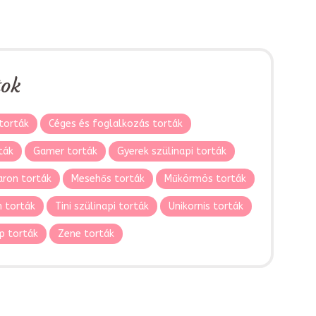
tok
torták
Céges és foglalkozás torták
ták
Gamer torták
Gyerek szülinapi torták
ron torták
Mesehős torták
Műkörmös torták
 torták
Tini szülinapi torták
Unikornis torták
p torták
Zene torták