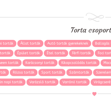
Torta csopor
i torták
Állat torták
Autó torták gyerekeknek
Ballagás 
torták
Épület torták
Étel torták
Férfi torták
Foci tor
ween torták
Karácsonyi torták
Kikapcsolódás torták
Maca
rták
Rózsa torták
Sport torták
Számtorták
Szerelem
in napi torták
Varázsló torták
Varrónő torták
Virágcseré