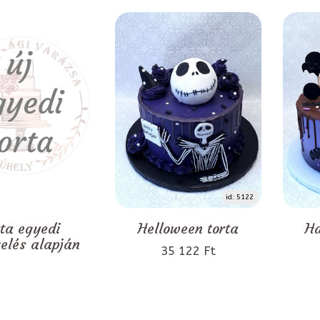
id: 5122
rta egyedi
Helloween torta
Ha
zelés alapján
35 122 Ft