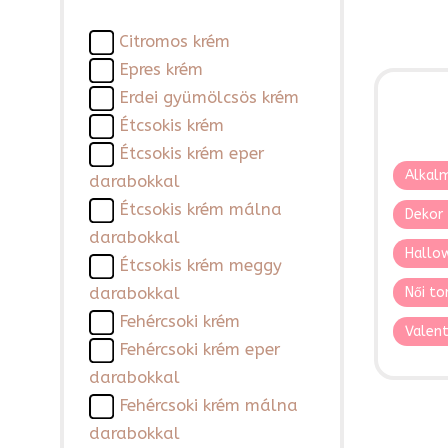
Citromos krém
Epres krém
Erdei gyümölcsös krém
Étcsokis krém
Étcsokis krém eper
Alkalm
darabokkal
Étcsokis krém málna
Dekor 
darabokkal
Hallo
Étcsokis krém meggy
darabokkal
Női to
Fehércsoki krém
Valent
Fehércsoki krém eper
darabokkal
Fehércsoki krém málna
darabokkal