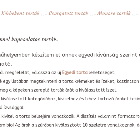
Körbekent torták
Csurgatott torták
Mousse torták
nel kapcsolatos torták.
űhelyemben készítem el önnek egyedi kívánság szerint 
ható.
ál megfelelőt, válassza az új
Egyedi torta
lehetőséget.
é egy listában megtekinteni a torta krémeket és ízeket, kattintson
meg a képeken szereplő torták árát a kiválasztott ízzel.
kiválasztott kategóriához, kivitelhez és ízhez tartozó árakat tek
 ízvilággal:
A kivitel a torta belsejére vonatkozik. A díszítés valamint forma
em bio! Az árak a szűrőben kiválasztott
10 szeletre
vonatkoznak, do