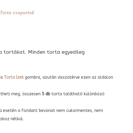
Torta csoportok
a tortákat. Minden torta egyedileg
 a
Torta ízek
gombra, azután visszatérve ezen az oldalon
intheti meg, összesen
5 db
torta található különböző
torta esetén a fondant bevonat nem cukormentes, nem
boz nélkül.