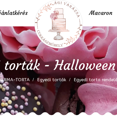
jánlatkérés
Macaron
 torták - Halloween
FORMA-TORTA
Egyedi torták
Egyedi torta rendel