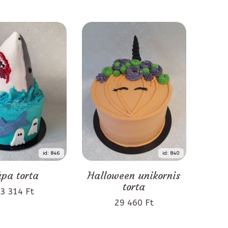
id: 846
id: 840
pa torta
Halloween unikornis
torta
3 314 Ft
29 460 Ft