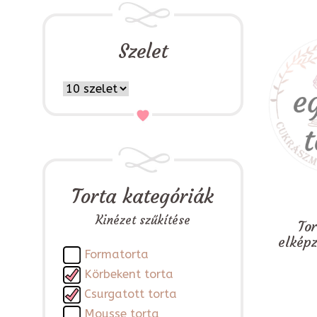
Szelet
Torta kategóriák
Kinézet szűkítése
To
elkép
Formatorta
Körbekent torta
Csurgatott torta
Mousse torta