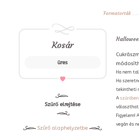
Formatorták
Halloween
Kosár
Cukrászm
üres
módosít
Ha nem tal
Ha szeretn
tekintheti 
A
szűrőben
Szűrő elrejtése
választható
Figyelem! 
vegán és n
Szűrő alaphelyzetbe