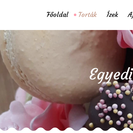
Főoldal
Torták
Ízek
A
Egyedi