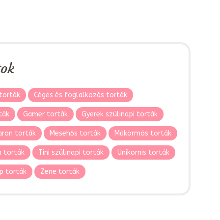
tok
torták
Céges és foglalkozás torták
ták
Gamer torták
Gyerek szülinapi torták
ron torták
Mesehős torták
Műkörmös torták
 torták
Tini szülinapi torták
Unikornis torták
p torták
Zene torták