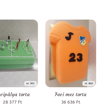
id: 903
id: 866
cipálya torta
Foci mez torta
28 377 Ft
36 636 Ft