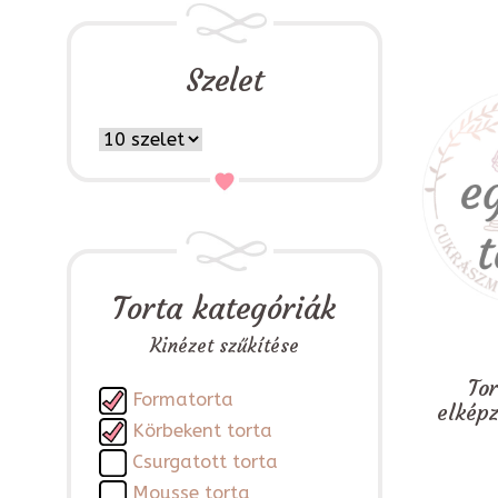
Szelet
Torta kategóriák
Kinézet szűkítése
To
Formatorta
elkép
Körbekent torta
Csurgatott torta
Mousse torta