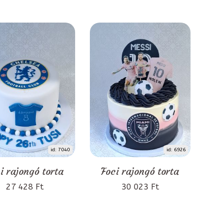
id: 7040
id: 6926
i rajongó torta
Foci rajongó torta
27 428 Ft
30 023 Ft