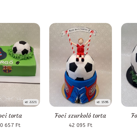
id: 2221
id: 1595
oci torta
Foci szurkoló torta
Fo
0 657 Ft
42 095 Ft