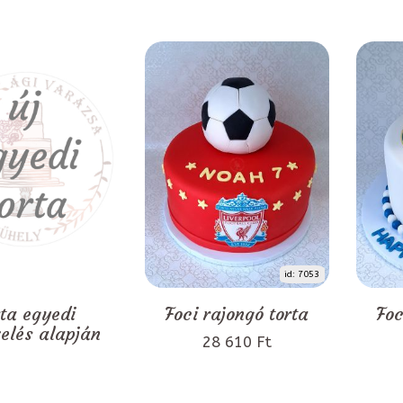
id: 7053
rta egyedi
Foci rajongó torta
Foc
zelés alapján
28 610 Ft