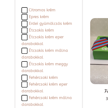
Citromos krém
Epres krém
Erdei gyümölcsös krém
Étcsokis krém
Étcsokis krém eper
darabokkal
Étcsokis krém málna
darabokkal
Étcsokis krém meggy
darabokkal
Fehércsoki krém
Fehércsoki krém eper
F
darabokkal
Fehércsoki krém málna
3
darabokkal