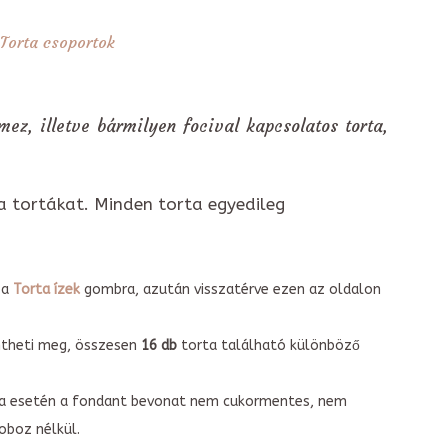
Torta csoportok
 mez, illetve bármilyen focival kapcsolatos torta,
a tortákat. Minden torta egyedileg
 a
Torta ízek
gombra, azután visszatérve ezen az oldalon
intheti meg, összesen
16 db
torta található különböző
torta esetén a fondant bevonat nem cukormentes, nem
boz nélkül.