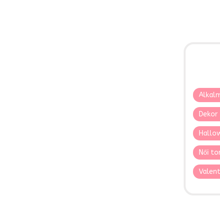
Alkalm
Dekor 
Hallo
Női to
Valent