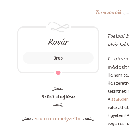
Formatorták
Focival k
Kosár
akár lakt
üres
Cukrászm
módosít
Ha nem tal
Ha szeretn
tekintheti 
Szűrő elrejtése
A
szűrőben
választható
Figyelem! 
Szűrő alaphelyzetbe
vegán és n