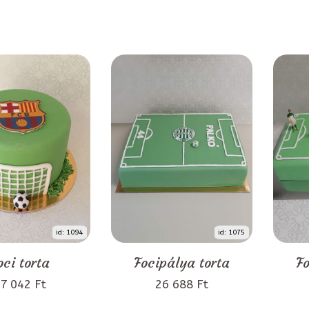
id: 1094
id: 1075
oci torta
Focipálya torta
Fo
7 042 Ft
26 688 Ft