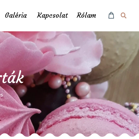
Galéria
Kapcsolat
Rólam
rták
és