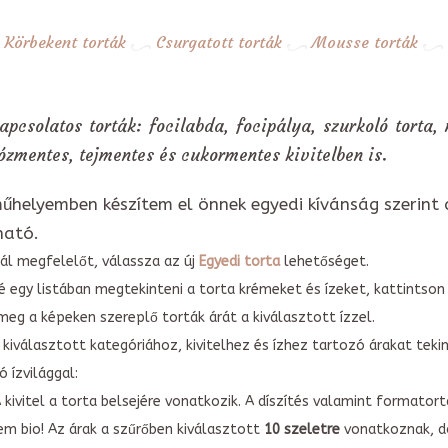
Körbekent torták
Csurgatott torták
Mousse torták
apcsolatos torták: focilabda, focipálya, szurkoló torta,
ózmentes, tejmentes és cukormentes kivitelben is.
űhelyemben készítem el önnek egyedi kívánság szerint 
ható.
ál megfelelőt, válassza az új
Egyedi torta
lehetőséget.
é egy listában megtekinteni a torta krémeket és ízeket, kattintson
meg a képeken szereplő torták árát a kiválasztott ízzel.
kiválasztott kategóriához, kivitelhez és ízhez tartozó árakat tek
 ízvilággal:
A kivitel a torta belsejére vonatkozik. A díszítés valamint forma
em bio! Az árak a szűrőben kiválasztott
10 szeletre
vonatkoznak, do