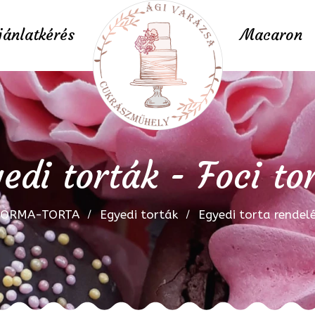
jánlatkérés
Macaron
edi torták - Foci to
FORMA-TORTA
Egyedi torták
Egyedi torta rendel