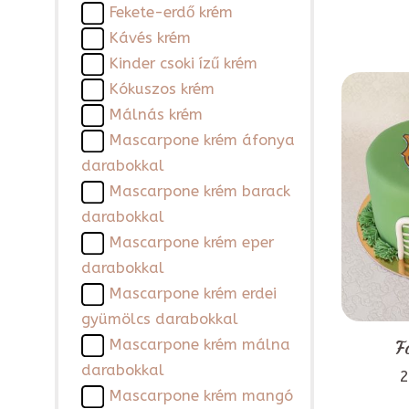
Fekete-erdő krém
Kávés krém
Kinder csoki ízű krém
Kókuszos krém
Málnás krém
Mascarpone krém áfonya
darabokkal
Mascarpone krém barack
darabokkal
Mascarpone krém eper
darabokkal
Mascarpone krém erdei
gyümölcs darabokkal
Mascarpone krém málna
F
darabokkal
2
Mascarpone krém mangó