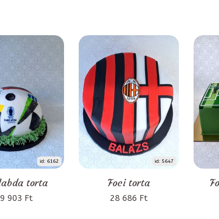
id: 6162
id: 5647
labda torta
Foci torta
Fo
9 903 Ft
28 686 Ft