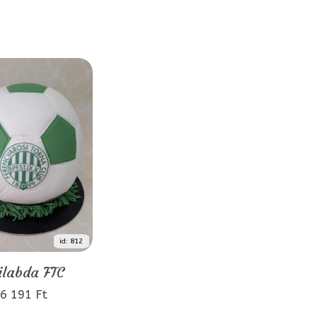
id: 812
ilabda FTC
6 191 Ft