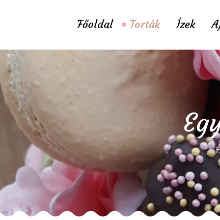
Főoldal
Torták
Ízek
A
Egy