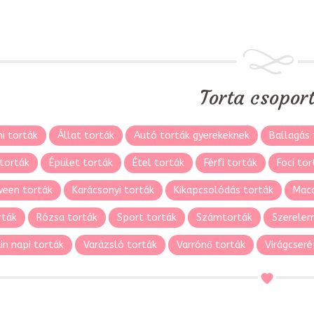
Torta csopor
i torták
Állat torták
Autó torták gyerekeknek
Ballagás 
torták
Épület torták
Étel torták
Férfi torták
Foci tor
ween torták
Karácsonyi torták
Kikapcsolódás torták
Maca
rták
Rózsa torták
Sport torták
Számtorták
Szerelem
in napi torták
Varázsló torták
Varrónő torták
Virágcseré