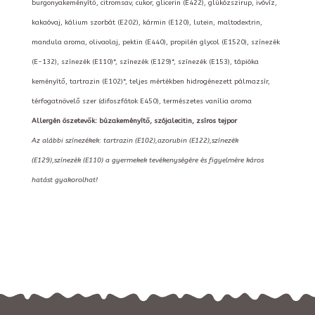
burgonyakeményítő, citromsav, cukor, glicerin (E422), glükózszirup, ivóvíz,
kakaóvaj, kálium szorbát (E202), kármin (E120), lutein, maltodextrin,
mandula aroma, olivaolaj, pektin (E440), propilén glycol (E1520), színezék
(E-132), színezék (E110)*, színezék (E129)*, színezék (E153), tápióka
keményítő, tartrazin (E102)*, teljes mértékben hidrogénezett pálmazsír,
térfogatnövelő szer (difoszfátok E450), természetes vanília aroma
Allergén öszetevők: búzakeményítő, szójalecitin, zsíros tejpor
Az alábbi színezékek: tartrazin (E102),azorubin (E122),színezék
(E129),színezék (E110) a gyermekek tevékenységére és figyelmére káros
hatást gyakorolhat!