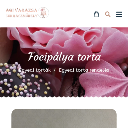
Focipálya torta
Egyedi torták
Egyedi torta rendelés