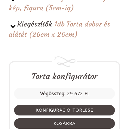
kép, figura (5cm-ig)
Kiegészítők
1db Torta doboz és
alátét (26cm x 26cm)
Torta konfigurátor
Végösszeg:
29 672 Ft
KONFIGURÁCIÓ TÖRLÉSE
KOSÁRBA