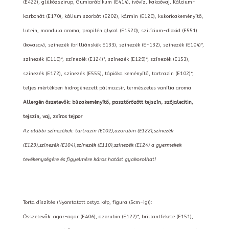
(E422), glükózszirup, Gumiarábikum (E414), ivóvíz, kakaóvaj, Kálcium-
karbonát (E170), kálium szorbát (E202), kármin (E120), kukoricakeményítő,
lutein, mandula aroma, propilén glycol (E1520), szilícium-dioxid (E551)
(kovasav), színezék (brilliánskék E133), színezék (E-132), színezék (E104)*,
színezék (E110)*, színezék (E124)*, színezék (E129)*, színezék (E153),
színezék (E172), színezék (E555), tápióka keményítő, tartrazin (E102)*,
teljes mértékben hidrogénezett pálmazsír, természetes vanília aroma
Allergén öszetevők: búzakeményítő, pasztőrözött tejszín, szójalecitin,
tejszín, vaj, zsíros tejpor
Az alábbi színezékek: tartrazin (E102),azorubin (E122),színezék
(E129),színezék (E104),színezék (E110),színezék (E124) a gyermekek
tevékenységére és figyelmére káros hatást gyakorolhat!
Torta díszítés (Nyomtatott ostya kép, figura (5cm-ig)):
Összetevők: agar-agar (E406), azorubin (E122)*, brillantfekete (E151),