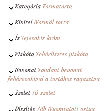
Kategória
Formatorta
Kivitel
Normál torta
Íz
Tejcsokis krém
Piskóta
Fehérlisztes piskóta
Bevonat
Fondant bevonat
fehércsokival a tortához ragasztva
Szelet
10 szelet
Díszítés
7db Nyomtatott ostya