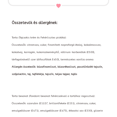
Összetevők és allergének:
Torta (Tejcsokis krém és Fehérlisztes piskóta):
Összetevők: citromsav, cukor, finomított napraforgó étolaj, kakaómassza,
kakaóvaj, karragén, kukoricakeményítő, nátrium-karbonátok (E500),
térfogatnövelő szer (difoszfátok E450), természetes vanília aroma
Allergén öszetevők: búzafinomliszt, búzarétesliszt, pasztőrözött tejszín,
szójalecitin, tej, tejfehérje, tejszín, teljes tejpor, tojás
Torta bevonat (Fondant bevonat fehércsokival a tortához ragasztva):
Összetevők: azorubin (E122)*, brillantfekete (E151), citromsav, cukor,
emulgeálószer (E471), emulgeálószer (E475), étkezési sav (E330), glicerin