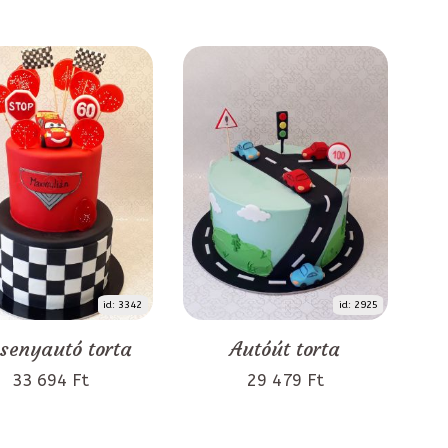
id: 3342
id: 2925
senyautó torta
Autóút torta
33 694 Ft
29 479 Ft