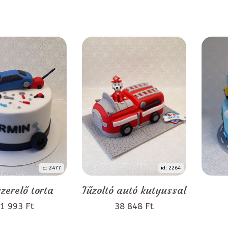
id: 2477
id: 2264
zerelő torta
Tűzoltó autó kutyussal
1 993 Ft
38 848 Ft