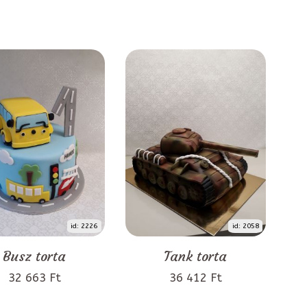
id: 2226
id: 2058
Busz torta
Tank torta
32 663 Ft
36 412 Ft