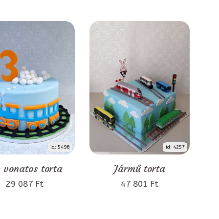
id: 5498
id: 4257
 vonatos torta
Jármű torta
29 087 Ft
47 801 Ft