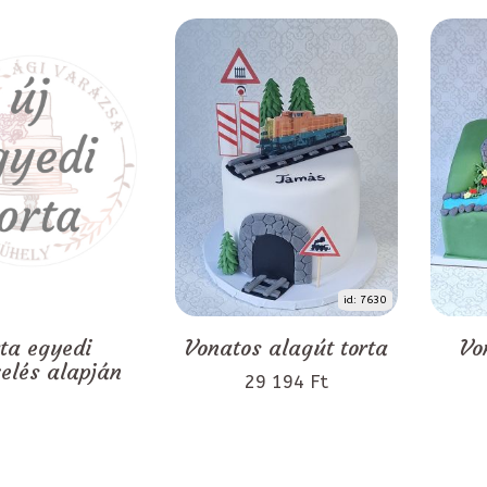
id: 7630
rta egyedi
Vonatos alagút torta
Vo
zelés alapján
29 194 Ft