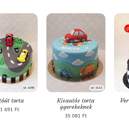
id: 4095
id: 3411
tóút torta
Kisautós torta
Ver
gyerekeknek
1 691 Ft
35 081 Ft