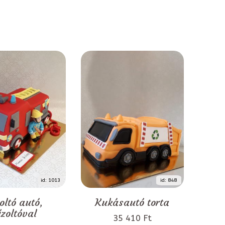
id: 1013
id: 848
oltó autó,
Kukásautó torta
űzoltóval
35 410 Ft