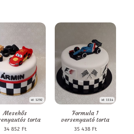
id: 1292
id: 1114
Mesehős
Formula 1
senyautós torta
versenyautó torta
34 852 Ft
35 438 Ft