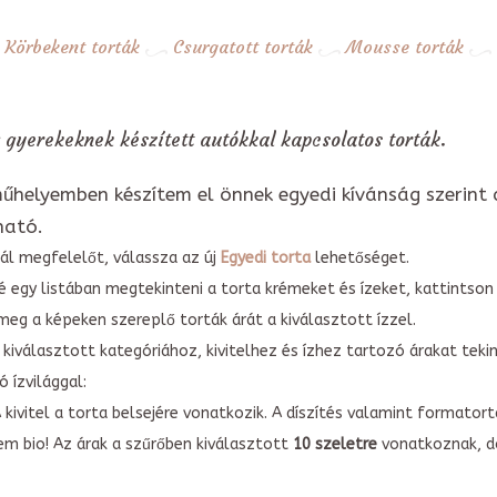
Körbekent torták
Csurgatott torták
Mousse torták
 gyerekeknek készített autókkal kapcsolatos torták.
űhelyemben készítem el önnek egyedi kívánság szerint 
ható.
ál megfelelőt, válassza az új
Egyedi torta
lehetőséget.
é egy listában megtekinteni a torta krémeket és ízeket, kattintson
meg a képeken szereplő torták árát a kiválasztott ízzel.
kiválasztott kategóriához, kivitelhez és ízhez tartozó árakat tek
 ízvilággal:
A kivitel a torta belsejére vonatkozik. A díszítés valamint forma
em bio! Az árak a szűrőben kiválasztott
10 szeletre
vonatkoznak, do