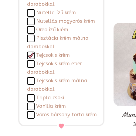
darabokkal
Nutella ízű krém
Nutellás mogyorós krém
Oreo ízű krém
Pisztácia krém málna
darabokkal
Tejcsokis krém
Tejcsokis krém eper
darabokkal
Tejcsokis krém málna
darabokkal
Tripla csoki
Vanília krém
Munk
Vörös bársony torta krém
3