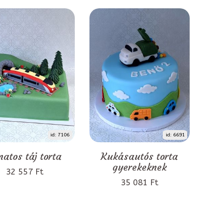
id: 7106
id: 6691
natos táj torta
Kukásautós torta
gyerekeknek
32 557 Ft
35 081 Ft