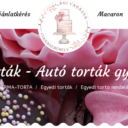
jánlatkérés
Macaron
rták - Autó torták g
FORMA-TORTA
Egyedi torták
Egyedi torta rendel