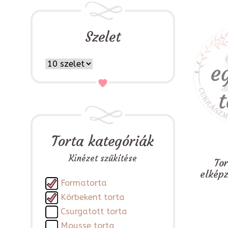
Szelet
Torta kategóriák
Kinézet szűkítése
To
elkép
Formatorta
Körbekent torta
Csurgatott torta
Mousse torta