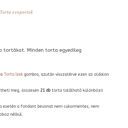
Torta csoportok
a tortákat. Minden torta egyedileg
 a
Torta ízek
gombra, azután visszatérve ezen az oldalon
intheti meg, összesen
21 db
torta található különböző
torta esetén a fondant bevonat nem cukormentes, nem
boz nélkül.