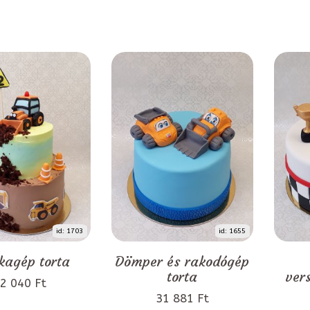
id: 1703
id: 1655
agép torta
Dömper és rakodógép
torta
ver
2 040 Ft
31 881 Ft