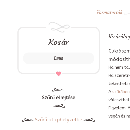
Formatorták
Kizárólag
Kosár
Cukrászm
üres
módosít
Ha nem tal
Ha szeretn
tekintheti 
A
szűrőben
Szűrő elrejtése
választható
Figyelem! 
vegán és n
Szűrő alaphelyzetbe