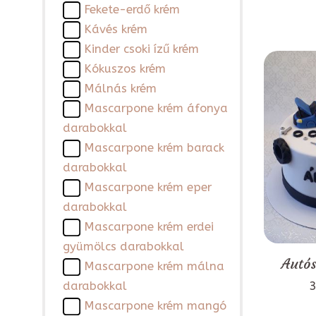
Fekete-erdő krém
Kávés krém
Kinder csoki ízű krém
Kókuszos krém
Málnás krém
Mascarpone krém áfonya
darabokkal
Mascarpone krém barack
darabokkal
Mascarpone krém eper
darabokkal
Mascarpone krém erdei
gyümölcs darabokkal
Autós
Mascarpone krém málna
3
darabokkal
Mascarpone krém mangó