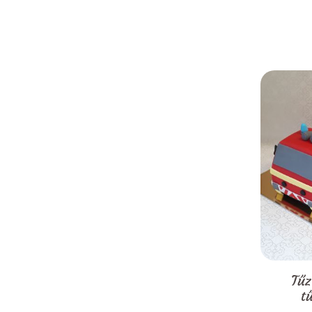
Tűz
t