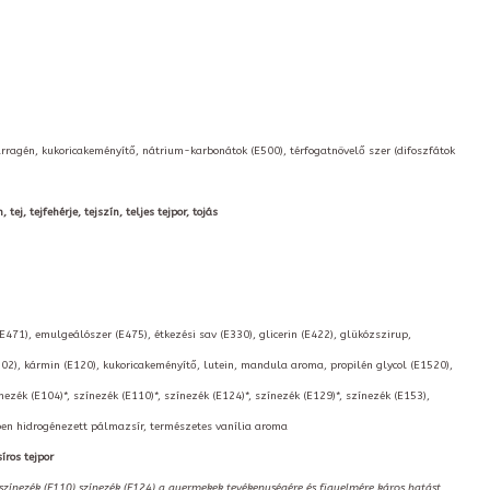
arragén, kukoricakeményítő, nátrium-karbonátok (E500), térfogatnövelő szer (difoszfátok
ej, tejfehérje, tejszín, teljes tejpor, tojás
(E471), emulgeálószer (E475), étkezési sav (E330), glicerin (E422), glükózszirup,
02), kármin (E120), kukoricakeményítő, lutein, mandula aroma, propilén glycol (E1520),
nezék (E104)*, színezék (E110)*, színezék (E124)*, színezék (E129)*, színezék (E153),
kben hidrogénezett pálmazsír, természetes vanília aroma
íros tejpor
,színezék (E110),színezék (E124) a gyermekek tevékenységére és figyelmére káros hatást