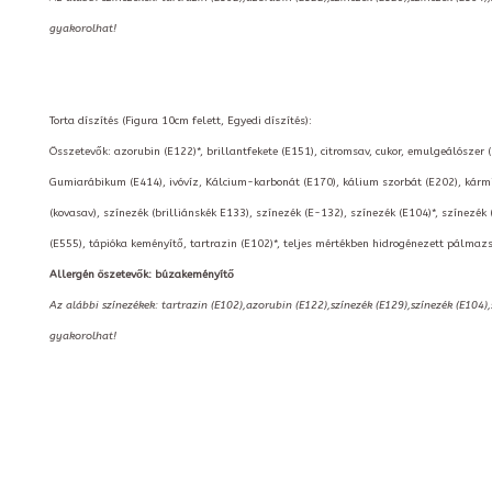
gyakorolhat!
Torta díszítés (Figura 10cm felett, Egyedi díszítés):
Összetevők: azorubin (E122)*, brillantfekete (E151), citromsav, cukor, emulgeálószer 
Gumiarábikum (E414), ivóvíz, Kálcium-karbonát (E170), kálium szorbát (E202), kármin
(kovasav), színezék (brilliánskék E133), színezék (E-132), színezék (E104)*, színezék 
(E555), tápióka keményítő, tartrazin (E102)*, teljes mértékben hidrogénezett pálmazs
Allergén öszetevők: búzakeményítő
Az alábbi színezékek: tartrazin (E102),azorubin (E122),színezék (E129),színezék (E104)
gyakorolhat!