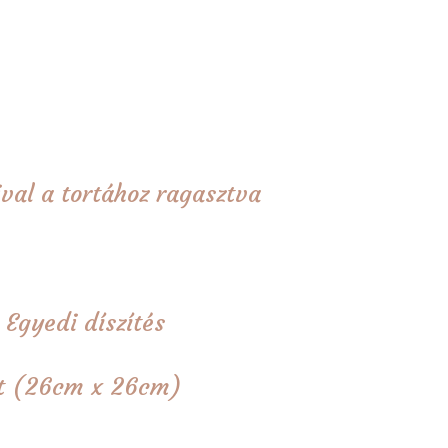
val a tortához ragasztva
 Egyedi díszítés
tét (26cm x 26cm)