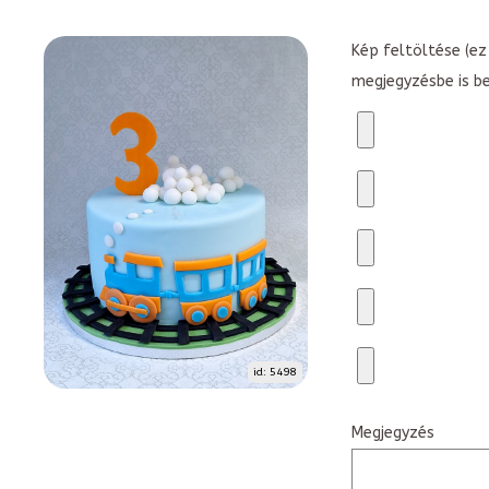
Kép feltöltése (ez 
megjegyzésbe is b
id: 5498
Megjegyzés