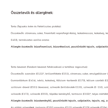
Összetevők és allergének:
Torta (Tejcsokis krém és Fehérlisztes piskóta):
Összetevők: citromsav, cukor, finomított napraforgó étolaj, kakaómassza, kakaóvaj, k
E450), természetes vanília aroma
Allergén öszetevők: búzafinomliszt, búzarétesliszt, pasztőrözött tejszín, szójalecitin, t
Torta bevonat (Fondant bevonat fehércsokival a tortához ragasztva):
Összetevők: azorubin (E122)*, brillantfekete (E151), citromsav, cukor, emulgeálószer 
Gumiarábikum (E414), ivóvíz, kakaóvaj, Kálcium-karbonát (E170), kálium szorbát (E2
szilícium-dioxid (E551) (kovasav), színezék (brilliánskék E133), színezék (E-132), szí
színezék (E172), színezék (E555), tápióka keményítő, tartrazin (E102)*, teljes mérté
Allergén öszetevők: búzakeményítő, pasztőrözött tejszín, szójalecitin, tejszín, vaj, zs
Az alábbi színezékek: tartrazin (E102),azorubin (E122),színezék (E129),színezék (E104)