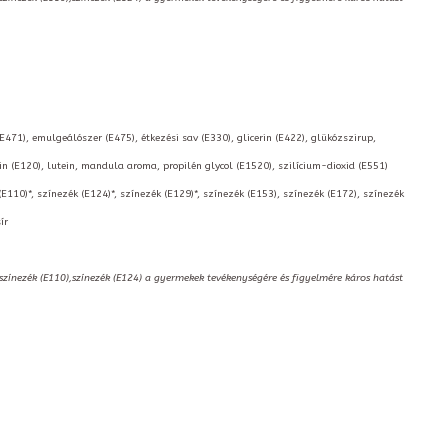
(E471), emulgeálószer (E475), étkezési sav (E330), glicerin (E422), glükózszirup,
 (E120), lutein, mandula aroma, propilén glycol (E1520), szilícium-dioxid (E551)
(E110)*, színezék (E124)*, színezék (E129)*, színezék (E153), színezék (E172), színezék
ír
,színezék (E110),színezék (E124) a gyermekek tevékenységére és figyelmére káros hatást