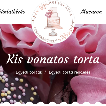
jánlatkérés
Macaron
Kis vonatos torta
Egyedi torták
Egyedi torta rendelés