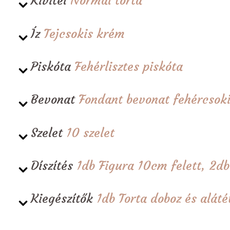
Kivitel
Normál torta
Íz
Tejcsokis krém
Piskóta
Fehérlisztes piskóta
Bevonat
Fondant bevonat fehércsoki
Szelet
10 szelet
Díszítés
1db Figura 10cm felett, 2db
Kiegészítők
1db Torta doboz és alá