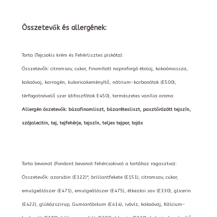
Összetevők és allergének:
Torta (Tejcsokis krém és Fehérlisztes piskóta):
Összetevők: citromsav, cukor, finomított napraforgó étolaj, kakaómassza,
kakaóvaj, karragén, kukoricakeményítő, nátrium-karbonátok (E500),
térfogatnövelő szer (difoszfátok E450), természetes vanília aroma
Allergén öszetevők: búzafinomliszt, búzarétesliszt, pasztőrözött tejszín,
szójalecitin, tej, tejfehérje, tejszín, teljes tejpor, tojás
Torta bevonat (Fondant bevonat fehércsokival a tortához ragasztva):
Összetevők: azorubin (E122)*, brillantfekete (E151), citromsav, cukor,
emulgeálószer (E471), emulgeálószer (E475), étkezési sav (E330), glicerin
(E422), glükózszirup, Gumiarábikum (E414), ivóvíz, kakaóvaj, Kálcium-