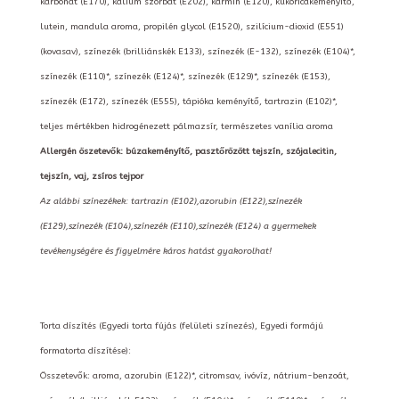
karbonát (E170), kálium szorbát (E202), kármin (E120), kukoricakeményítő,
lutein, mandula aroma, propilén glycol (E1520), szilícium-dioxid (E551)
(kovasav), színezék (brilliánskék E133), színezék (E-132), színezék (E104)*,
színezék (E110)*, színezék (E124)*, színezék (E129)*, színezék (E153),
színezék (E172), színezék (E555), tápióka keményítő, tartrazin (E102)*,
teljes mértékben hidrogénezett pálmazsír, természetes vanília aroma
Allergén öszetevők: búzakeményítő, pasztőrözött tejszín, szójalecitin,
tejszín, vaj, zsíros tejpor
Az alábbi színezékek: tartrazin (E102),azorubin (E122),színezék
(E129),színezék (E104),színezék (E110),színezék (E124) a gyermekek
tevékenységére és figyelmére káros hatást gyakorolhat!
Torta díszítés (Egyedi torta fújás (felületi színezés), Egyedi formájú
formatorta díszítése):
Összetevők: aroma, azorubin (E122)*, citromsav, ivóvíz, nátrium-benzoát,