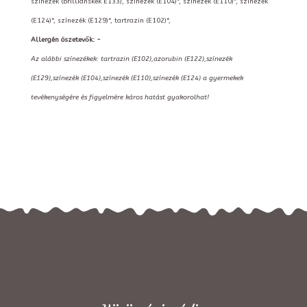
színezék (brilliánskék E133), színezék (E104)*, színezék (E110)*, színezék
(E124)*, színezék (E129)*, tartrazin (E102)*,
Allergén öszetevők: -
Az alábbi színezékek: tartrazin (E102),azorubin (E122),színezék
(E129),színezék (E104),színezék (E110),színezék (E124) a gyermekek
tevékenységére és figyelmére káros hatást gyakorolhat!