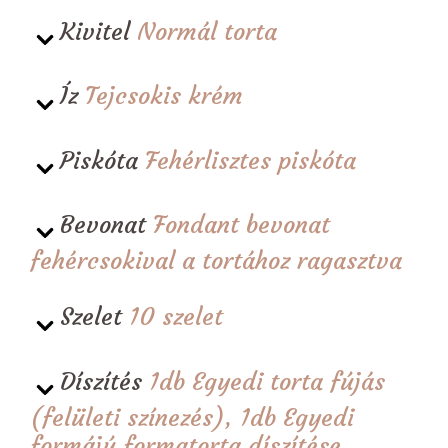
Kivitel
Normál torta
Íz
Tejcsokis krém
Piskóta
Fehérlisztes piskóta
Bevonat
Fondant bevonat
fehércsokival a tortához ragasztva
Szelet
10 szelet
Díszítés
1db Egyedi torta fújás
(felületi színezés), 1db Egyedi
formájú formatorta díszítése