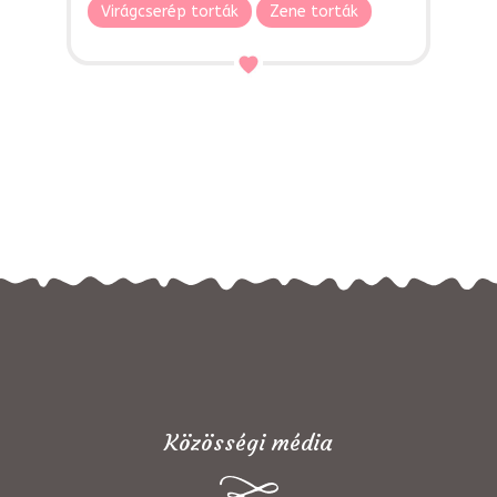
Virágcserép torták
Zene torták
Közösségi média