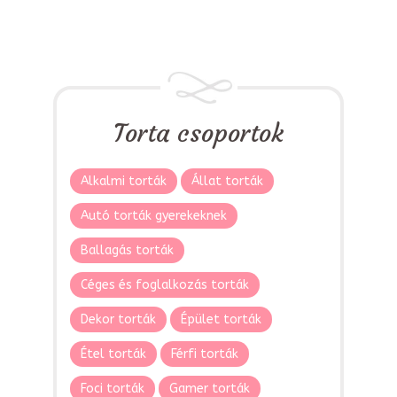
Torta csoportok
Alkalmi torták
Állat torták
Autó torták gyerekeknek
Ballagás torták
Céges és foglalkozás torták
Dekor torták
Épület torták
Étel torták
Férfi torták
Foci torták
Gamer torták