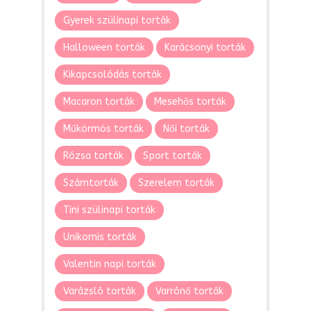
Gyerek szülinapi torták
Halloween torták
Karácsonyi torták
Kikapcsolódás torták
Macaron torták
Mesehős torták
Műkörmös torták
Női torták
Rózsa torták
Sport torták
Számtorták
Szerelem torták
Tini szülinapi torták
Unikornis torták
Valentin napi torták
Varázsló torták
Varrónő torták