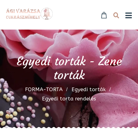
Egyedi torták - Zene
torták
FORMA-TORTA
Egyedi torták
Egyedi torta rendelés