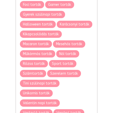
Foci torták
Gamer torták
Gyerek szülinapi torták
Halloween torták
Karácsonyi torták
Kikapcsolódás torták
Macaron torták
Mesehős torták
Műkörmös torták
Női torták
Rózsa torták
Sport torták
Számtorták
Szerelem torták
Tini szülinapi torták
Unikornis torták
Valentin napi torták
Varázsló torták
Varrónő torták