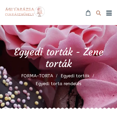
Egyedi torták - Zene
torták
FORMA-TORTA
Egyedi torták
Egyedi torta rendelés