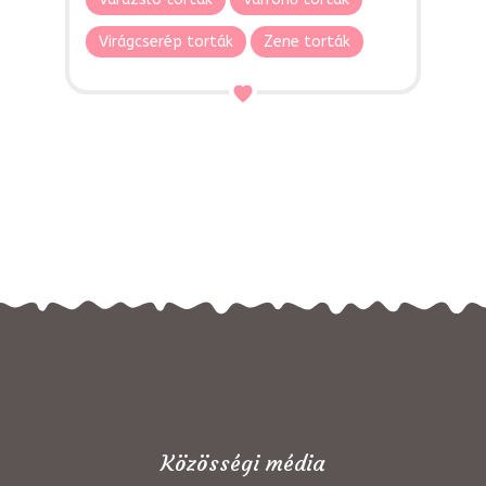
Virágcserép torták
Zene torták
Közösségi média