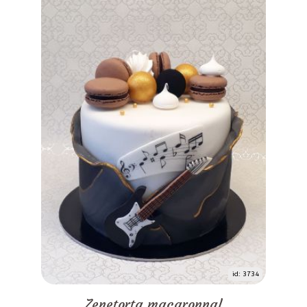
id: 3734
Zenetorta macaronnal