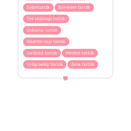
Számtorták
Szerelem torták
Tini szülinapi torták
Unikornis torták
Valentin napi torták
Varázsló torták
Varrónő torták
Virágcserép torták
Zene torták