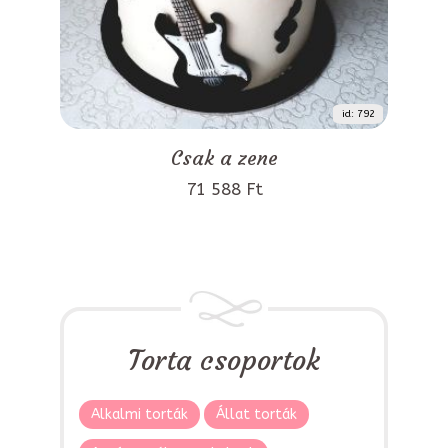
id: 792
Csak a zene
71 588 Ft
Torta csoportok
Alkalmi torták
Állat torták