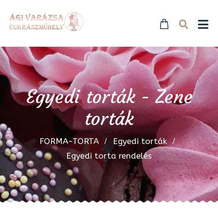
Egyedi torták - Zene
torták
FORMA-TORTA
Egyedi torták
Egyedi torta rendelés