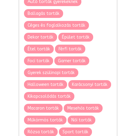
Autó torták gyerekeknek
Ballagás torták
Céges és foglalkozás torták
Dekor torták
Épület torták
Étel torták
Férfi torták
Foci torták
Gamer torták
Gyerek szülinapi torták
Halloween torták
Karácsonyi torták
Kikapcsolódás torták
Macaron torták
Mesehős torták
Műkörmös torták
Női torták
Rózsa torták
Sport torták