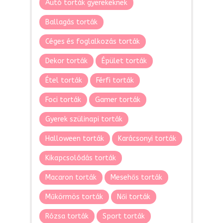
Autó torták gyerekeknek
Ballagás torták
Céges és foglalkozás torták
Dekor torták
Épület torták
Étel torták
Férfi torták
Foci torták
Gamer torták
Gyerek szülinapi torták
Halloween torták
Karácsonyi torták
Kikapcsolódás torták
Macaron torták
Mesehős torták
Műkörmös torták
Női torták
Rózsa torták
Sport torták