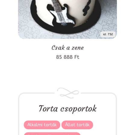
id: 792
Csak a zene
85 888 Ft
Torta csoportok
Alkalmi torták
Állat torták