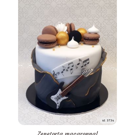
id: 3734
Zenetorta macaronnal