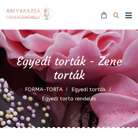
Egyedi torták - Zene
torták
FORMA-TORTA
Egyedi torták
Egyedi torta rendelés