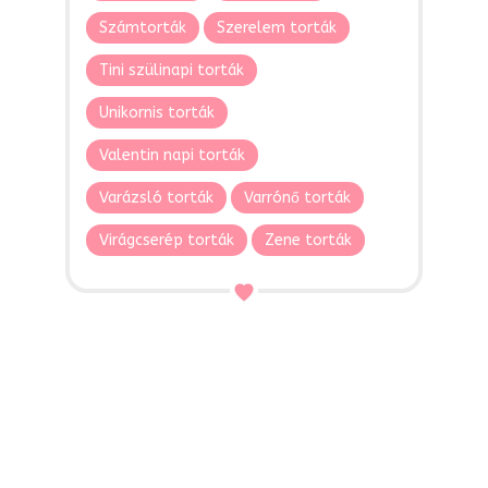
Számtorták
Szerelem torták
Tini szülinapi torták
Unikornis torták
Valentin napi torták
Varázsló torták
Varrónő torták
Virágcserép torták
Zene torták