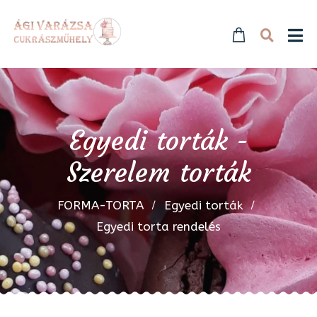
Egyedi torták -
Szerelem torták
FORMA-TORTA
Egyedi torták
Egyedi torta rendelés