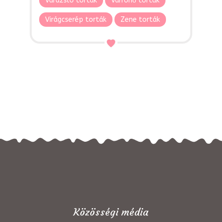
Varázsló torták
Varrónő torták
Virágcserép torták
Zene torták
Közösségi média