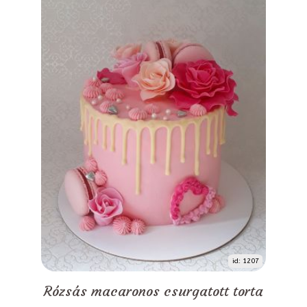
id: 1207
Rózsás macaronos csurgatott torta