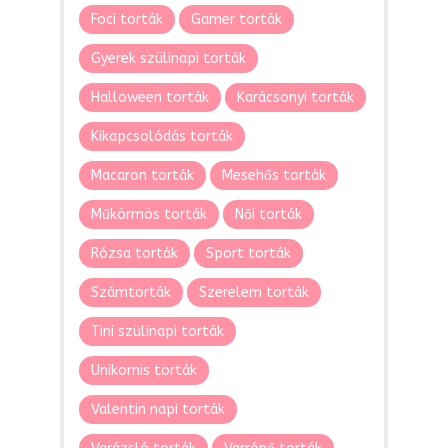
Foci torták
Gamer torták
Gyerek szülinapi torták
Halloween torták
Karácsonyi torták
Kikapcsolódás torták
Macaron torták
Mesehős torták
Műkörmös torták
Női torták
Rózsa torták
Sport torták
Számtorták
Szerelem torták
Tini szülinapi torták
Unikornis torták
Valentin napi torták