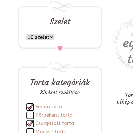
Szelet
Torta kategóriák
Kinézet szűkítése
To
elkép
Formatorta
Körbekent torta
Csurgatott torta
Mousse torta