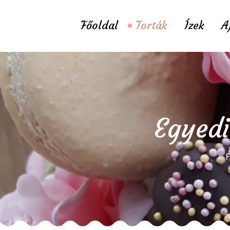
Főoldal
Torták
Ízek
A
Egyedi