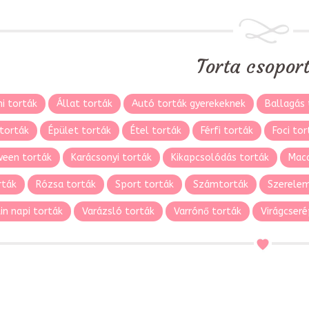
Torta csopor
i torták
Állat torták
Autó torták gyerekeknek
Ballagás 
torták
Épület torták
Étel torták
Férfi torták
Foci tor
ween torták
Karácsonyi torták
Kikapcsolódás torták
Maca
rták
Rózsa torták
Sport torták
Számtorták
Szerelem
in napi torták
Varázsló torták
Varrónő torták
Virágcseré