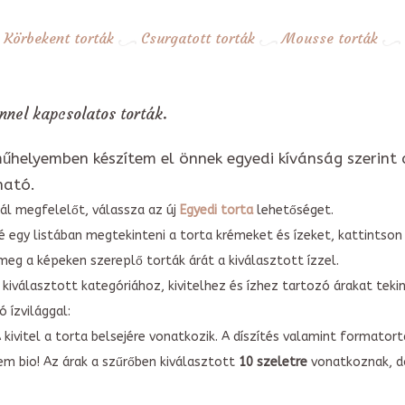
Körbekent torták
Csurgatott torták
Mousse torták
nel kapcsolatos torták.
űhelyemben készítem el önnek egyedi kívánság szerint 
ható.
ál megfelelőt, válassza az új
Egyedi torta
lehetőséget.
é egy listában megtekinteni a torta krémeket és ízeket, kattintson
meg a képeken szereplő torták árát a kiválasztott ízzel.
kiválasztott kategóriához, kivitelhez és ízhez tartozó árakat tek
 ízvilággal:
A kivitel a torta belsejére vonatkozik. A díszítés valamint forma
em bio! Az árak a szűrőben kiválasztott
10 szeletre
vonatkoznak, do