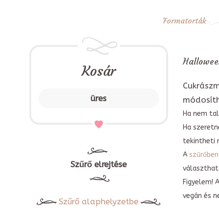
Formatorták
Halloween
Kosár
Cukrászm
üres
módosít
Ha nem tal
Ha szeretn
tekintheti 
A
szűrőben
Szűrő elrejtése
választható
Figyelem! 
vegán és n
Szűrő alaphelyzetbe