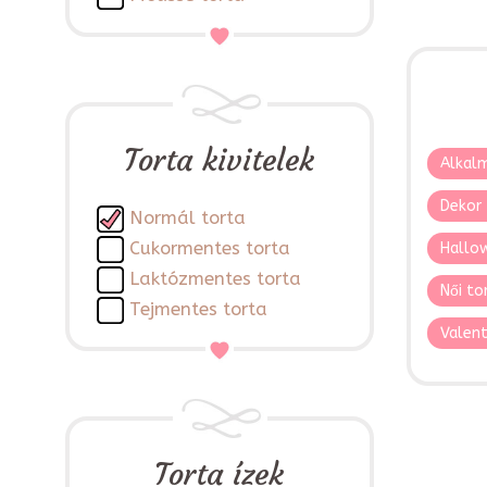
Torta kivitelek
Alkalm
Dekor 
Normál torta
Cukormentes torta
Hallo
Laktózmentes torta
Női to
Tejmentes torta
Valent
Torta ízek