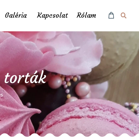
Galéria
Kapcsolat
Rólam
 torták
és