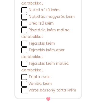
darabokkal
Nutella ízű krém
Nutellás mogyorós krém
Oreo ízű krém
Pisztácia krém málna
darabokkal
Tejcsokis krém
Tejcsokis krém eper
darabokkal
Tejcsokis krém málna
darabokkal
Tripla csoki
Vanília krém
Vörös bársony torta krém