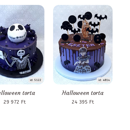
id: 5122
id: 4814
lloween torta
Halloween torta
29 972 Ft
24 395 Ft