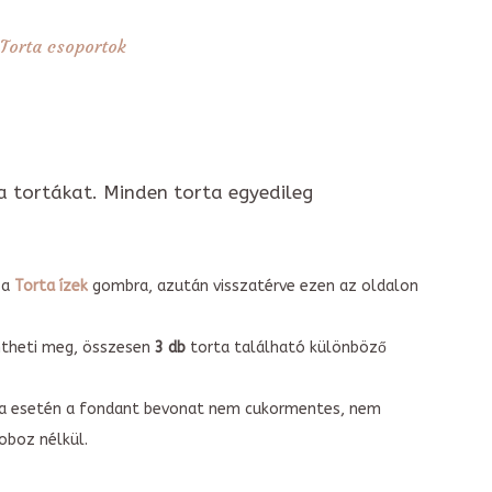
Torta csoportok
a tortákat. Minden torta egyedileg
 a
Torta ízek
gombra, azután visszatérve ezen az oldalon
intheti meg, összesen
3 db
torta található különböző
torta esetén a fondant bevonat nem cukormentes, nem
boz nélkül.