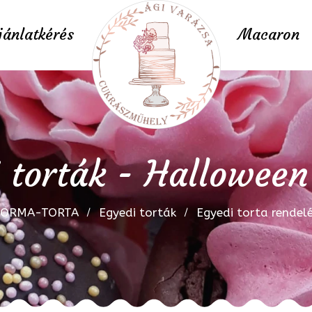
jánlatkérés
Macaron
 torták - Halloween
FORMA-TORTA
Egyedi torták
Egyedi torta rendel