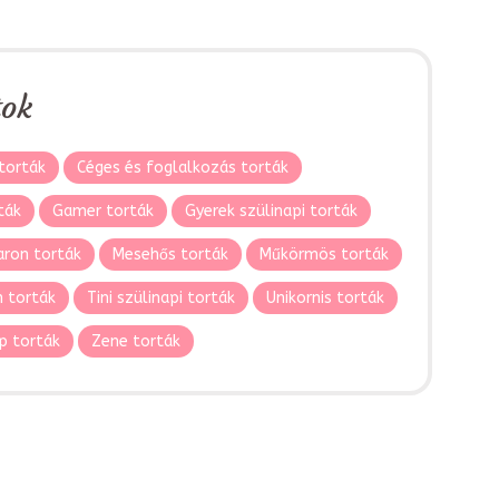
tok
torták
Céges és foglalkozás torták
ták
Gamer torták
Gyerek szülinapi torták
ron torták
Mesehős torták
Műkörmös torták
 torták
Tini szülinapi torták
Unikornis torták
p torták
Zene torták