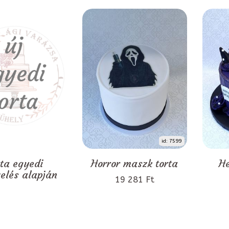
id: 7599
rta egyedi
Horror maszk torta
He
zelés alapján
19 281 Ft