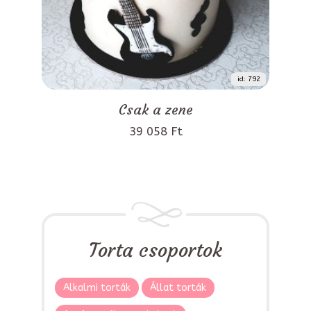
id: 792
Csak a zene
39 058 Ft
Torta csoportok
Alkalmi torták
Állat torták