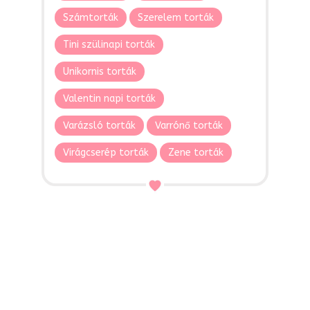
Számtorták
Szerelem torták
Tini szülinapi torták
Unikornis torták
Valentin napi torták
Varázsló torták
Varrónő torták
Virágcserép torták
Zene torták