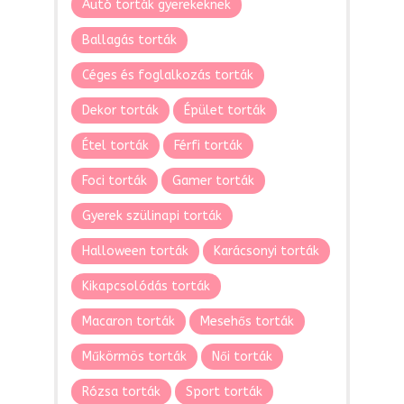
Autó torták gyerekeknek
Ballagás torták
Céges és foglalkozás torták
Dekor torták
Épület torták
Étel torták
Férfi torták
Foci torták
Gamer torták
Gyerek szülinapi torták
Halloween torták
Karácsonyi torták
Kikapcsolódás torták
Macaron torták
Mesehős torták
Műkörmös torták
Női torták
Rózsa torták
Sport torták