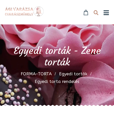
Egyedi torták - Zene
torták
FORMA-TORTA
Egyedi torták
Egyedi torta rendelés