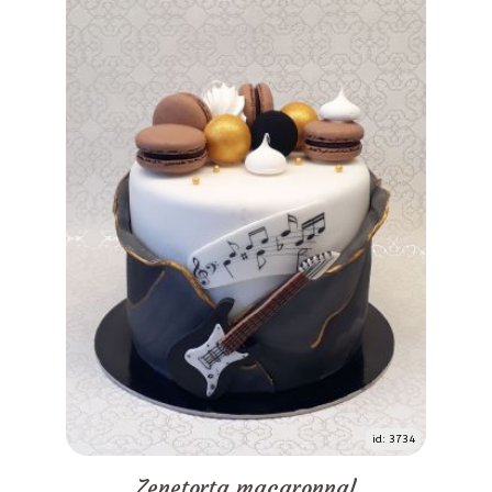
id: 3734
Zenetorta macaronnal