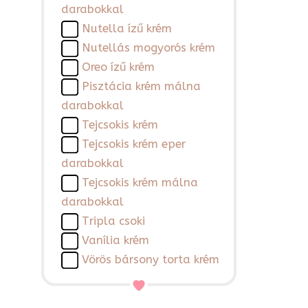
darabokkal
Nutella ízű krém
Nutellás mogyorós krém
Oreo ízű krém
Pisztácia krém málna
darabokkal
Tejcsokis krém
Tejcsokis krém eper
darabokkal
Tejcsokis krém málna
darabokkal
Tripla csoki
Vanília krém
Vörös bársony torta krém