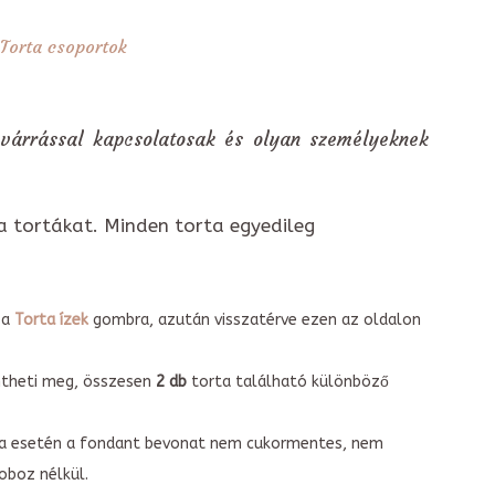
Torta csoportok
 várrással kapcsolatosak és olyan személyeknek
a tortákat. Minden torta egyedileg
 a
Torta ízek
gombra, azután visszatérve ezen az oldalon
intheti meg, összesen
2 db
torta található különböző
torta esetén a fondant bevonat nem cukormentes, nem
boz nélkül.