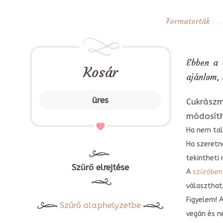
Formatorták
Ebben a 
Kosár
ajánlom,
üres
Cukrászm
módosít
Ha nem tal
Ha szeretn
tekintheti 
Szűrő elrejtése
A
szűrőben
választható
Figyelem! 
Szűrő alaphelyzetbe
vegán és n