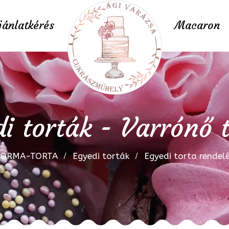
jánlatkérés
Macaron
i torták - Varrónő 
FORMA-TORTA
Egyedi torták
Egyedi torta rendel