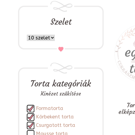
Szelet
Torta kategóriák
Kinézet szűkítése
To
Formatorta
elkép
Körbekent torta
Csurgatott torta
Mousse torta