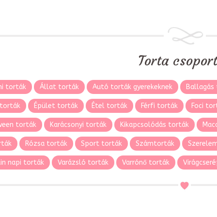
Torta csopor
i torták
Állat torták
Autó torták gyerekeknek
Ballagás 
torták
Épület torták
Étel torták
Férfi torták
Foci tor
ween torták
Karácsonyi torták
Kikapcsolódás torták
Maca
rták
Rózsa torták
Sport torták
Számtorták
Szerelem
in napi torták
Varázsló torták
Varrónő torták
Virágcseré