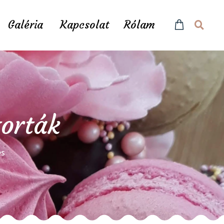
Galéria
Kapcsolat
Rólam
torták
és