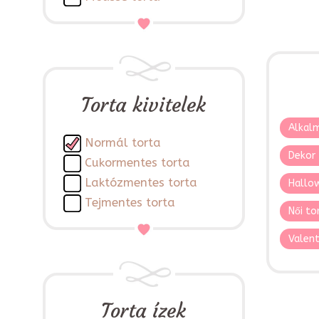
Torta kivitelek
Alkalm
Normál torta
Dekor 
Cukormentes torta
Laktózmentes torta
Hallo
Tejmentes torta
Női to
Valent
Torta ízek