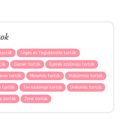
tok
torták
Céges és foglalkozás torták
ták
Gamer torták
Gyerek szülinapi torták
ron torták
Mesehős torták
Műkörmös torták
 torták
Tini szülinapi torták
Unikornis torták
p torták
Zene torták