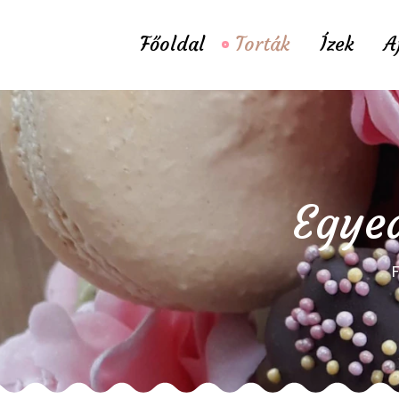
Főoldal
Torták
Ízek
A
Egyed