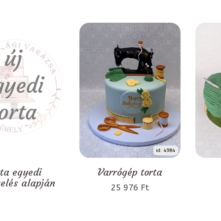
id: 4984
rta egyedi
Varrógép torta
zelés alapján
25 976 Ft