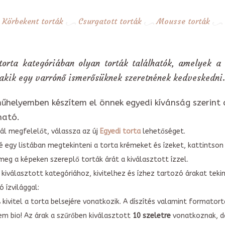
Körbekent torták
Csurgatott torták
Mousse torták
torta kategóriában olyan torták találhatók, amelyek a
 akik egy varrónő ismerősüknek szeretnének kedveskedni.
űhelyemben készítem el önnek egyedi kívánság szerint 
ható.
ál megfelelőt, válassza az új
Egyedi torta
lehetőséget.
é egy listában megtekinteni a torta krémeket és ízeket, kattintson
meg a képeken szereplő torták árát a kiválasztott ízzel.
kiválasztott kategóriához, kivitelhez és ízhez tartozó árakat tek
 ízvilággal:
A kivitel a torta belsejére vonatkozik. A díszítés valamint forma
em bio! Az árak a szűrőben kiválasztott
10 szeletre
vonatkoznak, do