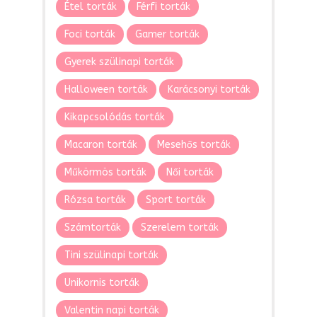
Étel torták
Férfi torták
Foci torták
Gamer torták
Gyerek szülinapi torták
Halloween torták
Karácsonyi torták
Kikapcsolódás torták
Macaron torták
Mesehős torták
Műkörmös torták
Női torták
Rózsa torták
Sport torták
Számtorták
Szerelem torták
Tini szülinapi torták
Unikornis torták
Valentin napi torták