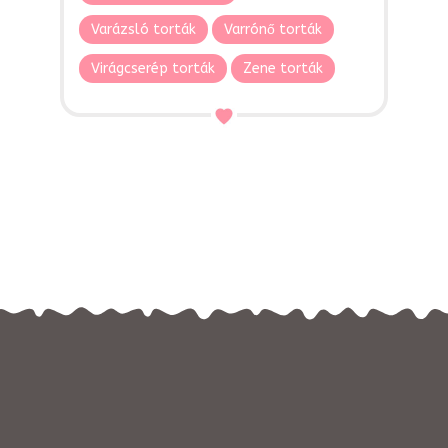
Varázsló torták
Varrónő torták
Virágcserép torták
Zene torták