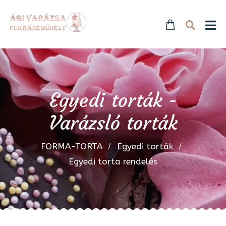
Egyedi torták -
Varázsló torták
FORMA-TORTA
Egyedi torták
Egyedi torta rendelés