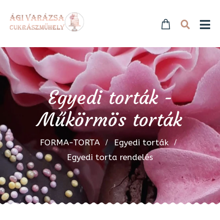
Egyedi torták -
Műkörmös torták
FORMA-TORTA
Egyedi torták
Egyedi torta rendelés