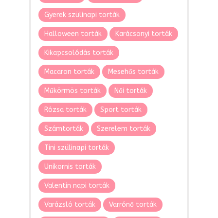
Gyerek szülinapi torták
Halloween torták
Karácsonyi torták
Kikapcsolódás torták
Macaron torták
Mesehős torták
Műkörmös torták
Női torták
Rózsa torták
Sport torták
Számtorták
Szerelem torták
Tini szülinapi torták
Unikornis torták
Valentin napi torták
Varázsló torták
Varrónő torták