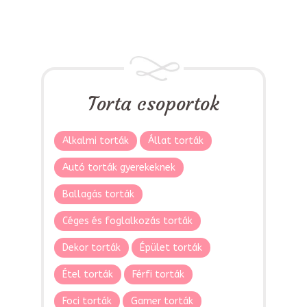
Torta csoportok
Alkalmi torták
Állat torták
Autó torták gyerekeknek
Ballagás torták
Céges és foglalkozás torták
Dekor torták
Épület torták
Étel torták
Férfi torták
Foci torták
Gamer torták