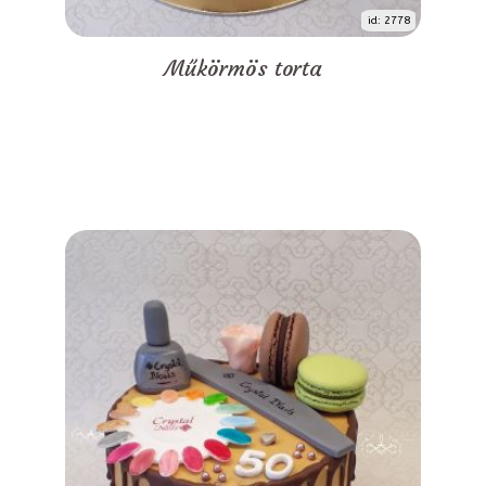
id: 2778
Műkörmös torta