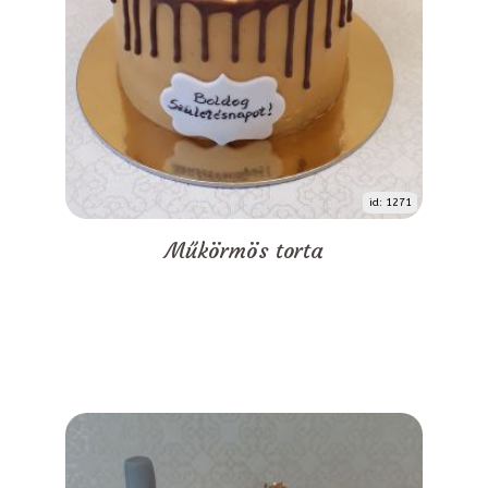
id: 1271
Műkörmös torta