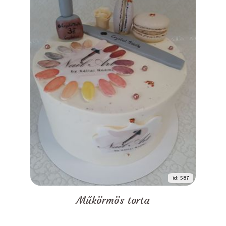
id: 587
Műkörmös torta