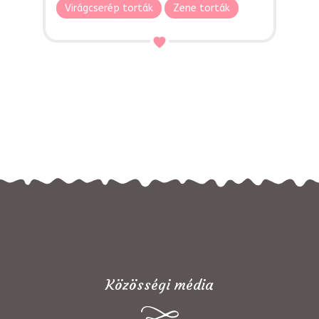
Virágcserép torták
Zene torták
Közösségi média