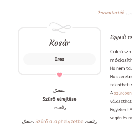
Formatorták
Egyedi to
Kosár
Cukrászm
üres
módosít
Ha nem tal
Ha szeretn
tekintheti 
A
szűrőben
Szűrő elrejtése
választható
Figyelem! 
vegán és n
Szűrő alaphelyzetbe