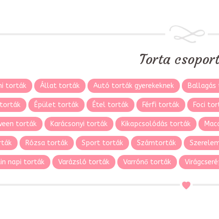
Torta csopor
i torták
Állat torták
Autó torták gyerekeknek
Ballagás 
torták
Épület torták
Étel torták
Férfi torták
Foci tor
ween torták
Karácsonyi torták
Kikapcsolódás torták
Maca
rták
Rózsa torták
Sport torták
Számtorták
Szerelem
in napi torták
Varázsló torták
Varrónő torták
Virágcseré