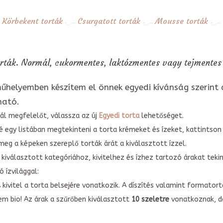
Körbekent torták
Csurgatott torták
Mousse torták
rták. Normál, cukormentes, laktózmentes vagy tejmentes 
űhelyemben készítem el önnek egyedi kívánság szerint 
ható.
ál megfelelőt, válassza az új
Egyedi torta
lehetőséget.
é egy listában megtekinteni a torta krémeket és ízeket, kattintson
meg a képeken szereplő torták árát a kiválasztott ízzel.
kiválasztott kategóriához, kivitelhez és ízhez tartozó árakat tek
 ízvilággal:
A kivitel a torta belsejére vonatkozik. A díszítés valamint forma
em bio! Az árak a szűrőben kiválasztott
10 szeletre
vonatkoznak, do