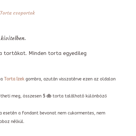
Torta csoportok
kivitelben.
a tortákat. Minden torta egyedileg
 a
Torta ízek
gombra, azután visszatérve ezen az oldalon
intheti meg, összesen
5 db
torta található különböző
torta esetén a fondant bevonat nem cukormentes, nem
boz nélkül.