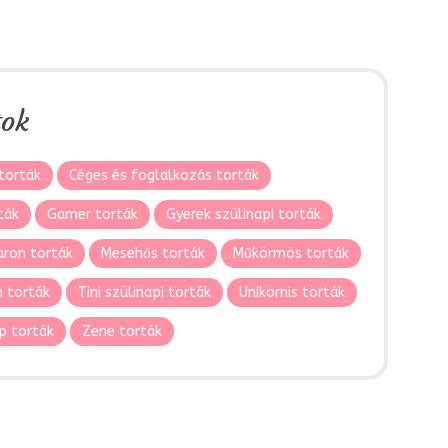
tok
torták
Céges és foglalkozás torták
ták
Gamer torták
Gyerek szülinapi torták
ron torták
Mesehős torták
Műkörmös torták
 torták
Tini szülinapi torták
Unikornis torták
p torták
Zene torták