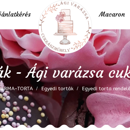
jánlatkérés
Macaron
ák - Ági varázsa c
FORMA-TORTA
Egyedi torták
Egyedi torta rendel