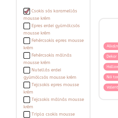
Csokis sós karamellás
mousse krém
Epres erdei gyümölcsös
mousse krém
Fehércsokis epres mousse
Alkalm
krém
Fehércsokis málnás
Dekor 
mousse krém
Hallo
Nutellás erdei
gyümölcsös mousse krém
Női to
Tejcsokis epres mousse
Valent
krém
Tejcsokis málnás mousse
krém
Tripla csokis mousse