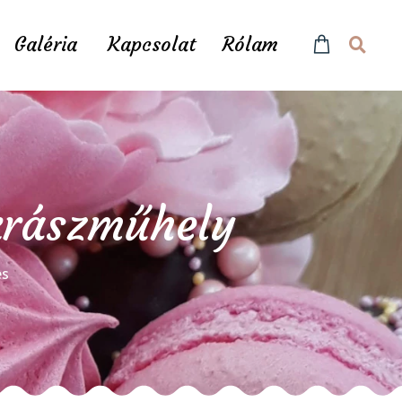
Galéria
Kapcsolat
Rólam
ukrászműhely
és