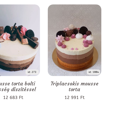
id: 273
id: 1884
sse torta bolti
Triplacsokis mousse
sség díszítéssel
torta
12 683 Ft
12 991 Ft