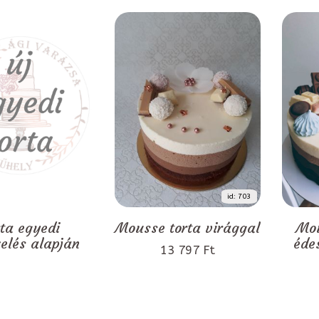
id: 703
rta egyedi
Mousse torta virággal
Mou
zelés alapján
éde
13 797 Ft