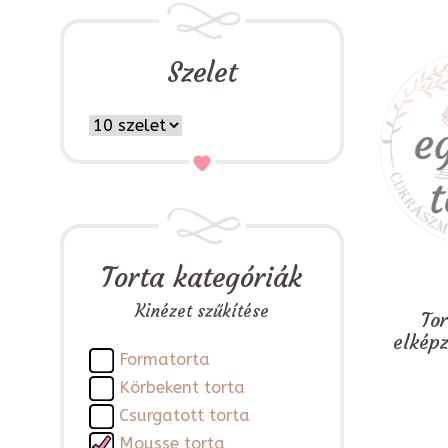
Szelet
Torta kategóriák
Kinézet szűkítése
To
elkép
Formatorta
Körbekent torta
Csurgatott torta
Mousse torta