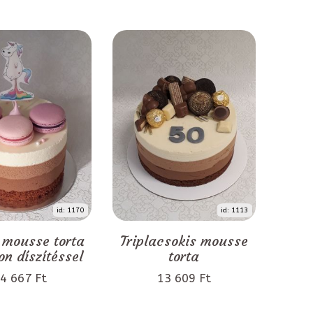
id: 1170
id: 1113
 mousse torta
Triplacsokis mousse
n díszítéssel
torta
4 667 Ft
13 609 Ft