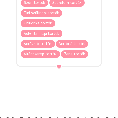
Számtorták
Szerelem torták
Tini szülinapi torták
Unikornis torták
Valentin napi torták
Varázsló torták
Varrónő torták
Virágcserép torták
Zene torták