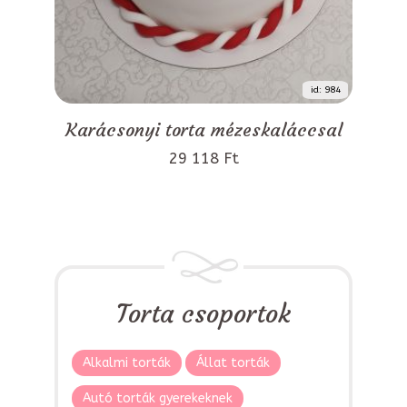
id: 984
Karácsonyi torta mézeskaláccsal
29 118 Ft
Torta csoportok
Alkalmi torták
Állat torták
Autó torták gyerekeknek