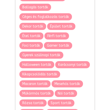
Ballagás torták
Céges és foglalkozás torták
Dekor torták
Épület torták
Étel torták
Férfi torták
Foci torták
Gamer torták
Gyerek szülinapi torták
Halloween torták
Karácsonyi torták
Kikapcsolódás torták
Macaron torták
Mesehős torták
Műkörmös torták
Női torták
Rózsa torták
Sport torták