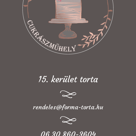
15. kerület torta
rendeles@forma-torta.hu
06 30 860-3604