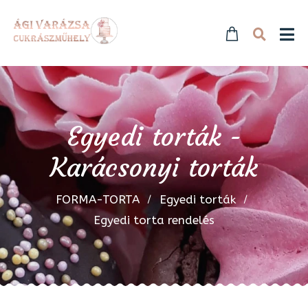
Egyedi torták -
Karácsonyi torták
FORMA-TORTA
Egyedi torták
Egyedi torta rendelés