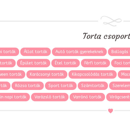
Torta csopor
i torták
Állat torták
Autó torták gyerekeknek
Ballagás 
torták
Épület torták
Étel torták
Férfi torták
Foci tor
ween torták
Karácsonyi torták
Kikapcsolódás torták
Maca
rták
Rózsa torták
Sport torták
Számtorták
Szerelem
in napi torták
Varázsló torták
Varrónő torták
Virágcseré