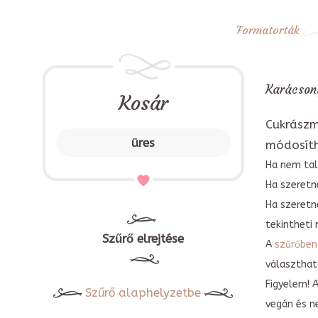
Formatorták
Karácsony
Kosár
Cukrászm
üres
módosít
Ha nem tal
Ha szeretne
Ha szeretn
tekintheti 
Szűrő elrejtése
A
szűrőben
választható
Figyelem! 
Szűrő alaphelyzetbe
vegán és n