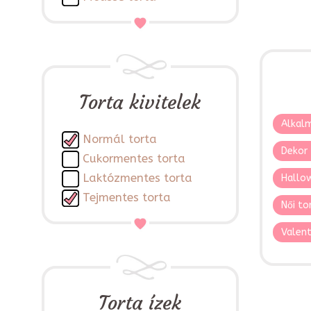
Torta kivitelek
Alkalm
Normál torta
Dekor 
Cukormentes torta
Laktózmentes torta
Hallo
Tejmentes torta
Női to
Valent
Torta ízek