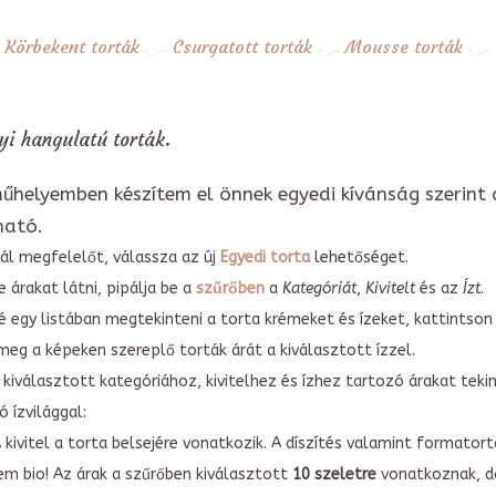
Körbekent torták
Csurgatott torták
Mousse torták
i hangulatú torták.
űhelyemben készítem el önnek egyedi kívánság szerint 
ható.
ál megfelelőt, válassza az új
Egyedi torta
lehetőséget.
 árakat látni, pipálja be a
szűrőben
a
Kategóriát
,
Kivitelt
és az
Ízt
.
é egy listában megtekinteni a torta krémeket és ízeket, kattintson
meg a képeken szereplő torták árát a kiválasztott ízzel.
kiválasztott kategóriához, kivitelhez és ízhez tartozó árakat tek
 ízvilággal:
A kivitel a torta belsejére vonatkozik. A díszítés valamint forma
em bio! Az árak a szűrőben kiválasztott
10 szeletre
vonatkoznak, do