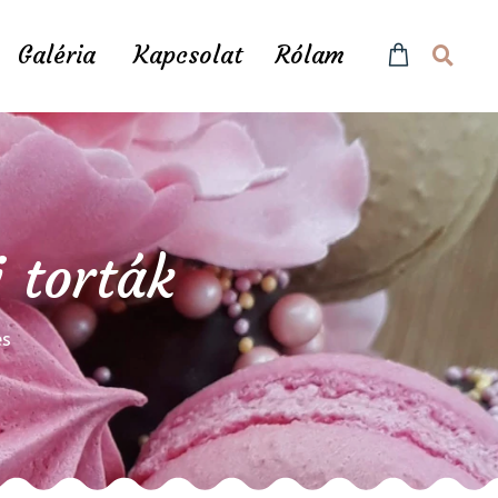
Galéria
Kapcsolat
Rólam
 torták
és