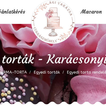
jánlatkérés
Macaron
 torták - Karácsonyi
FORMA-TORTA
Egyedi torták
Egyedi torta rendel