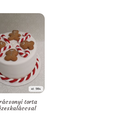
id: 984
rácsonyi torta
zeskaláccsal