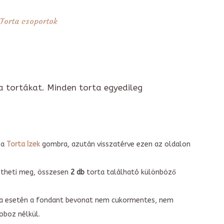
Torta csoportok
a tortákat. Minden torta egyedileg
 a
Torta ízek
gombra, azután visszatérve ezen az oldalon
intheti meg, összesen
2 db
torta található különböző
torta esetén a fondant bevonat nem cukormentes, nem
boz nélkül.