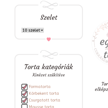
Szelet
Torta kategóriák
Kinézet szűkítése
To
Formatorta
elkép
Körbekent torta
Csurgatott torta
Mousse torta