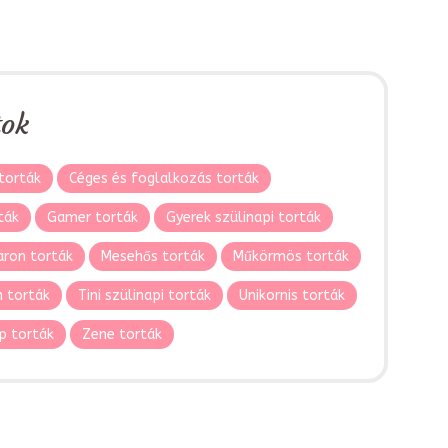
tok
torták
Céges és foglalkozás torták
ták
Gamer torták
Gyerek szülinapi torták
ron torták
Mesehős torták
Műkörmös torták
 torták
Tini szülinapi torták
Unikornis torták
p torták
Zene torták