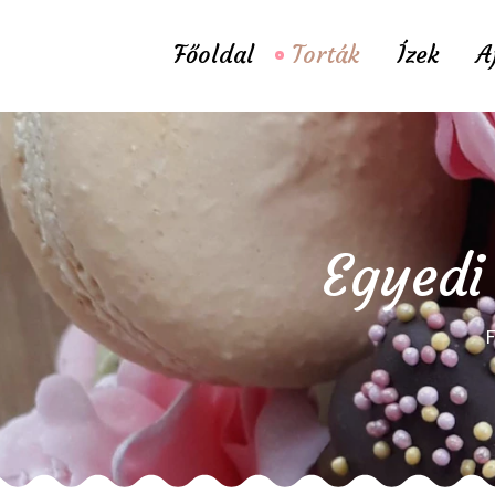
Főoldal
Torták
Ízek
A
Egyedi