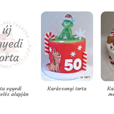
id: 6877
rta egyedi
Karácsonyi torta
Ka
zelés alapján
mé