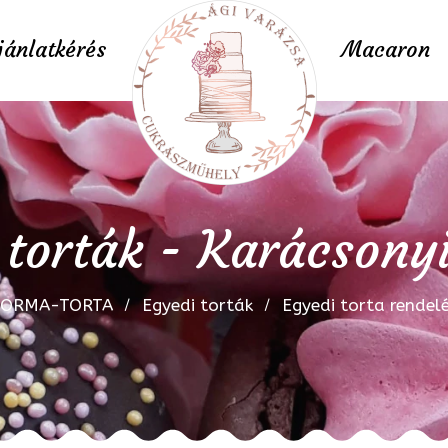
jánlatkérés
Macaron
 torták - Karácsonyi
FORMA-TORTA
Egyedi torták
Egyedi torta rendel