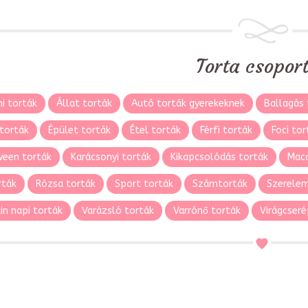
Torta csopor
i torták
Állat torták
Autó torták gyerekeknek
Ballagás 
torták
Épület torták
Étel torták
Férfi torták
Foci tor
ween torták
Karácsonyi torták
Kikapcsolódás torták
Maca
rták
Rózsa torták
Sport torták
Számtorták
Szerelem
in napi torták
Varázsló torták
Varrónő torták
Virágcseré