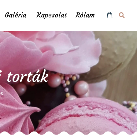
Galéria
Kapcsolat
Rólam
 torták
és