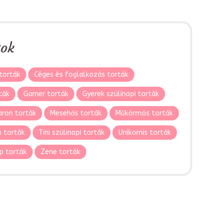
tok
torták
Céges és foglalkozás torták
ták
Gamer torták
Gyerek szülinapi torták
ron torták
Mesehős torták
Műkörmös torták
 torták
Tini szülinapi torták
Unikornis torták
p torták
Zene torták