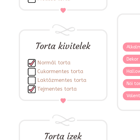
Torta kivitelek
Alkalm
Dekor 
Normál torta
Cukormentes torta
Hallo
Laktózmentes torta
Női to
Tejmentes torta
Valent
Torta ízek