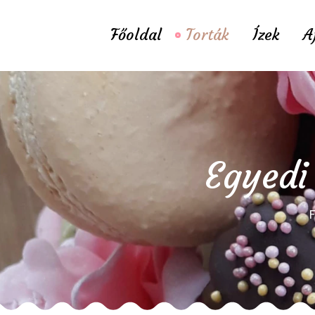
Főoldal
Torták
Ízek
A
Egyedi