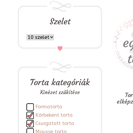
Szelet
Torta kategóriák
Kinézet szűkítése
To
elkép
Formatorta
Körbekent torta
Csurgatott torta
Mousse torta