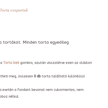
Torta csoportok
a tortákat. Minden torta egyedileg
 a
Torta ízek
gombra, azután visszatérve ezen az oldalon
intheti meg, összesen
0 db
torta található különböző
torta esetén a fondant bevonat nem cukormentes, nem
boz nélkül.