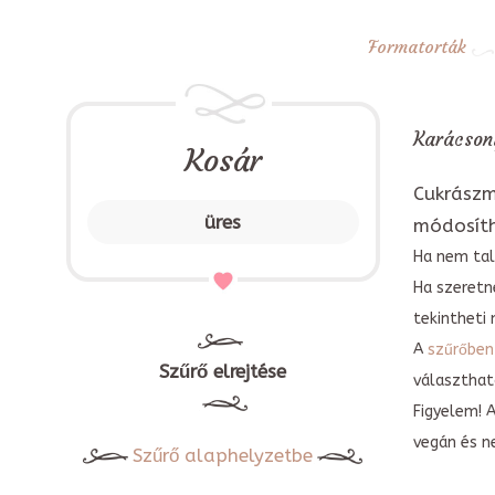
Formatorták
Karácsony
Kosár
Cukrászm
üres
módosít
Ha nem tal
Ha szeretn
tekintheti 
A
szűrőben
Szűrő elrejtése
választható
Figyelem! 
vegán és n
Szűrő alaphelyzetbe