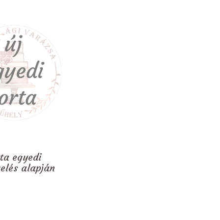
rta egyedi
zelés alapján