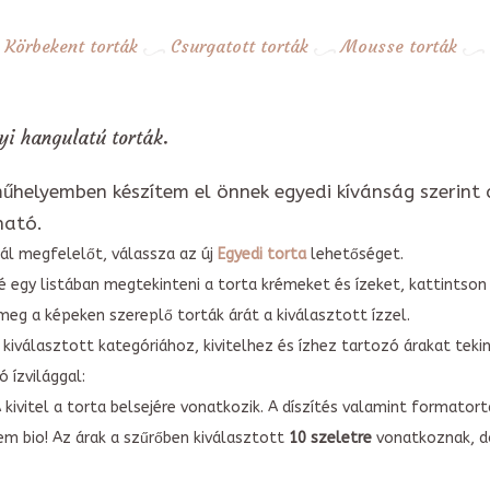
Körbekent torták
Csurgatott torták
Mousse torták
i hangulatú torták.
űhelyemben készítem el önnek egyedi kívánság szerint 
ható.
ál megfelelőt, válassza az új
Egyedi torta
lehetőséget.
é egy listában megtekinteni a torta krémeket és ízeket, kattintson
meg a képeken szereplő torták árát a kiválasztott ízzel.
kiválasztott kategóriához, kivitelhez és ízhez tartozó árakat tek
 ízvilággal:
A kivitel a torta belsejére vonatkozik. A díszítés valamint forma
em bio! Az árak a szűrőben kiválasztott
10 szeletre
vonatkoznak, do